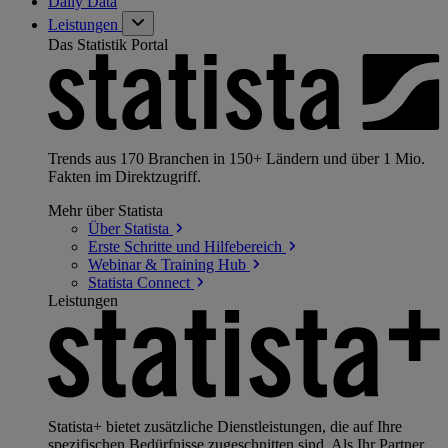
Daily Data
Leistungen
Das Statistik Portal
Trends aus 170 Branchen in 150+ Ländern und über 1 Mio.
Fakten im Direktzugriff.
Mehr über Statista
Über
Statista
Erste Schritte und
Hilfebereich
Webinar & Training
Hub
Statista
Connect
Leistungen
Statista+ bietet zusätzliche Dienstleistungen, die auf Ihre
spezifischen Bedürfnisse zugeschnitten sind. Als Ihr Partner