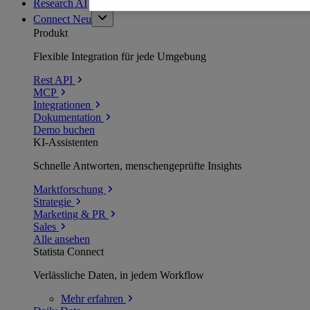
Research AI
Connect
Neu
Produkt
Flexible Integration für jede Umgebung
Rest API
MCP
Integrationen
Dokumentation
Demo buchen
KI-Assistenten
Schnelle Antworten, menschengeprüfte Insights
Marktforschung
Strategie
Marketing & PR
Sales
Alle ansehen
Statista Connect
Verlässliche Daten, in jedem Workflow
Mehr
erfahren