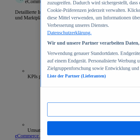
eCommerce Insights
zuzugreifen. Dadurch wird sichergestellt, dass 
Cookie-Präferenzen jederzeit verwalten. Klick
Detaillierte Informationen zu mehr als 39.000 Online-Shops
und Marktplätzen
diese Mittel verwenden, um Informationen über
Verbesserung unseres Dienstes.
Datenschutzerklärung.
Wir und unsere Partner verarbeiten Daten, 
Verwendung genauer Standortdaten. Endgeräteei
auf einem Endgerät. Personalisierte Werbung 
Zielgruppenforschung sowie Entwicklung und
70+
KPIs pro Shop
Liste der Partner (Lieferanten)
Umsatzanalysen und -prognosen
eCommerce Insights entdecken