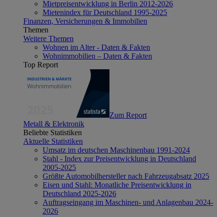
Mietpreisentwicklung in Berlin 2012-2026
Mietenindex für Deutschland 1995-2025
Finanzen, Versicherungen & Immobilien
Themen
Weitere Themen
Wohnen im Alter - Daten & Fakten
Wohnimmobilien – Daten & Fakten
Top Report
Zum Report
Metall & Elektronik
Beliebte Statistiken
Aktuelle Statistiken
Umsatz im deutschen Maschinenbau 1991-2024
Stahl - Index zur Preisentwicklung in Deutschland
2005-2025
Größte Automobilhersteller nach Fahrzeugabsatz 2025
Eisen und Stahl: Monatliche Preisentwicklung in
Deutschland 2025-2026
Auftragseingang im Maschinen- und Anlagenbau 2024-
2026