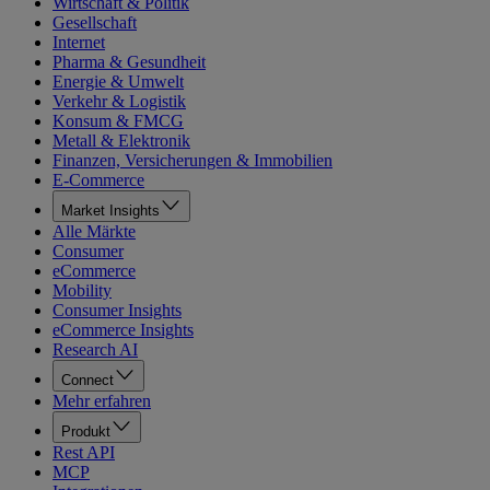
Wirtschaft & Politik
Gesellschaft
Internet
Pharma & Gesundheit
Energie & Umwelt
Verkehr & Logistik
Konsum & FMCG
Metall & Elektronik
Finanzen, Versicherungen & Immobilien
E-Commerce
Market Insights
Alle Märkte
Consumer
eCommerce
Mobility
Consumer Insights
eCommerce Insights
Research AI
Connect
Mehr erfahren
Produkt
Rest API
MCP