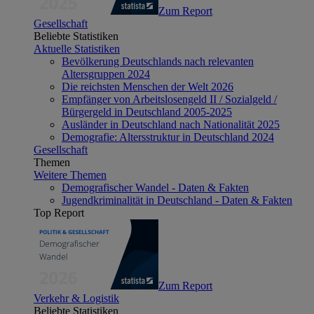
Zum Report
Gesellschaft
Beliebte Statistiken
Aktuelle Statistiken
Bevölkerung Deutschlands nach relevanten
Altersgruppen 2024
Die reichsten Menschen der Welt 2026
Empfänger von Arbeitslosengeld II / Sozialgeld /
Bürgergeld in Deutschland 2005-2025
Ausländer in Deutschland nach Nationalität 2025
Demografie: Altersstruktur in Deutschland 2024
Gesellschaft
Themen
Weitere Themen
Demografischer Wandel - Daten & Fakten
Jugendkriminalität in Deutschland - Daten & Fakten
Top Report
Zum Report
Verkehr & Logistik
Beliebte Statistiken