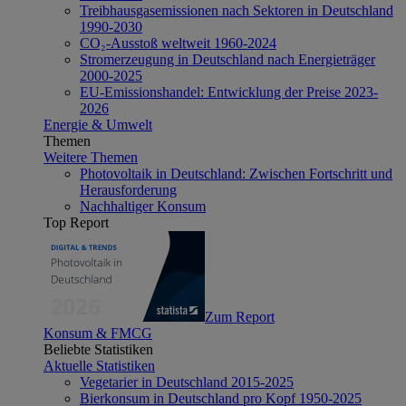
Treibhausgasemissionen nach Sektoren in Deutschland
1990-2030
CO₂-Ausstoß weltweit 1960-2024
Stromerzeugung in Deutschland nach Energieträger
2000-2025
EU-Emissionshandel: Entwicklung der Preise 2023-
2026
Energie & Umwelt
Themen
Weitere Themen
Photovoltaik in Deutschland: Zwischen Fortschritt und
Herausforderung
Nachhaltiger Konsum
Top Report
Zum Report
Konsum & FMCG
Beliebte Statistiken
Aktuelle Statistiken
Vegetarier in Deutschland 2015-2025
Bierkonsum in Deutschland pro Kopf 1950-2025