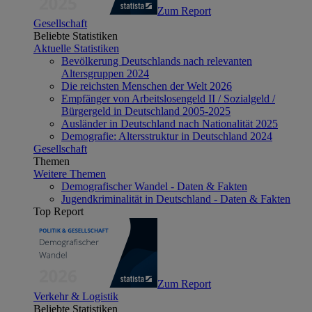
Zum Report
Gesellschaft
Beliebte Statistiken
Aktuelle Statistiken
Bevölkerung Deutschlands nach relevanten
Altersgruppen 2024
Die reichsten Menschen der Welt 2026
Empfänger von Arbeitslosengeld II / Sozialgeld /
Bürgergeld in Deutschland 2005-2025
Ausländer in Deutschland nach Nationalität 2025
Demografie: Altersstruktur in Deutschland 2024
Gesellschaft
Themen
Weitere Themen
Demografischer Wandel - Daten & Fakten
Jugendkriminalität in Deutschland - Daten & Fakten
Top Report
Zum Report
Verkehr & Logistik
Beliebte Statistiken