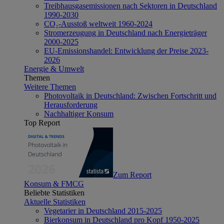
Treibhausgasemissionen nach Sektoren in Deutschland
1990-2030
CO₂-Ausstoß weltweit 1960-2024
Stromerzeugung in Deutschland nach Energieträger
2000-2025
EU-Emissionshandel: Entwicklung der Preise 2023-
2026
Energie & Umwelt
Themen
Weitere Themen
Photovoltaik in Deutschland: Zwischen Fortschritt und
Herausforderung
Nachhaltiger Konsum
Top Report
Zum Report
Konsum & FMCG
Beliebte Statistiken
Aktuelle Statistiken
Vegetarier in Deutschland 2015-2025
Bierkonsum in Deutschland pro Kopf 1950-2025