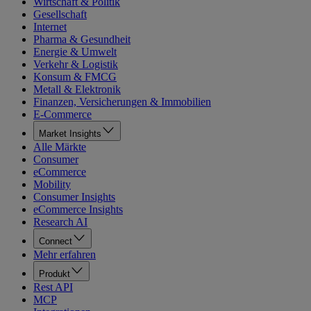
Wirtschaft & Politik
Gesellschaft
Internet
Pharma & Gesundheit
Energie & Umwelt
Verkehr & Logistik
Konsum & FMCG
Metall & Elektronik
Finanzen, Versicherungen & Immobilien
E-Commerce
Market Insights
Alle Märkte
Consumer
eCommerce
Mobility
Consumer Insights
eCommerce Insights
Research AI
Connect
Mehr erfahren
Produkt
Rest API
MCP