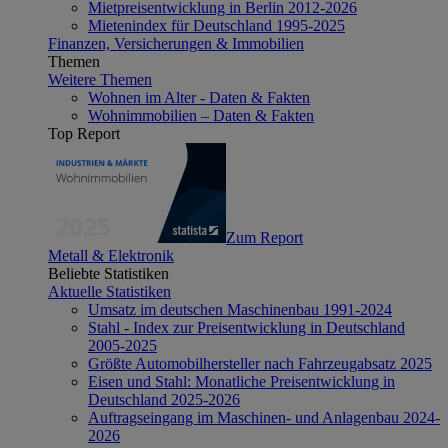
Mietpreisentwicklung in Berlin 2012-2026
Mietenindex für Deutschland 1995-2025
Finanzen, Versicherungen & Immobilien
Themen
Weitere Themen
Wohnen im Alter - Daten & Fakten
Wohnimmobilien – Daten & Fakten
Top Report
Zum Report
Metall & Elektronik
Beliebte Statistiken
Aktuelle Statistiken
Umsatz im deutschen Maschinenbau 1991-2024
Stahl - Index zur Preisentwicklung in Deutschland
2005-2025
Größte Automobilhersteller nach Fahrzeugabsatz 2025
Eisen und Stahl: Monatliche Preisentwicklung in
Deutschland 2025-2026
Auftragseingang im Maschinen- und Anlagenbau 2024-
2026