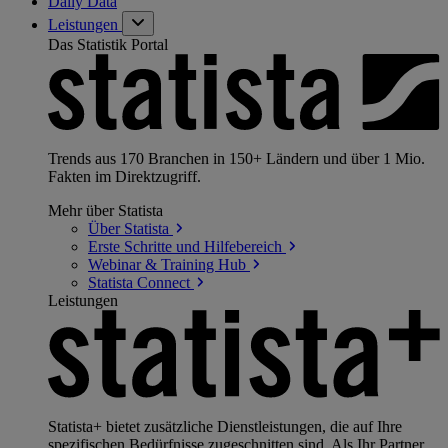
Daily Data
Leistungen
Das Statistik Portal
Trends aus 170 Branchen in 150+ Ländern und über 1 Mio.
Fakten im Direktzugriff.
Mehr über Statista
Über
Statista
Erste Schritte und
Hilfebereich
Webinar & Training
Hub
Statista
Connect
Leistungen
Statista+ bietet zusätzliche Dienstleistungen, die auf Ihre
spezifischen Bedürfnisse zugeschnitten sind. Als Ihr Partner