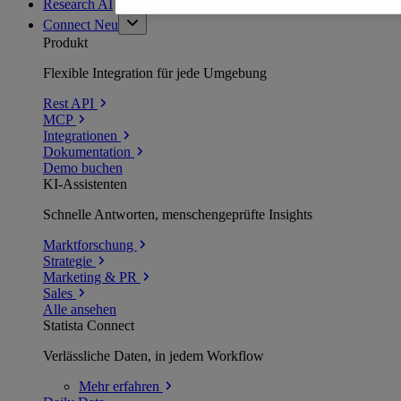
Research AI
Connect
Neu
Produkt
Flexible Integration für jede Umgebung
Rest API
MCP
Integrationen
Dokumentation
Demo buchen
KI-Assistenten
Schnelle Antworten, menschengeprüfte Insights
Marktforschung
Strategie
Marketing & PR
Sales
Alle ansehen
Statista Connect
Verlässliche Daten, in jedem Workflow
Mehr
erfahren