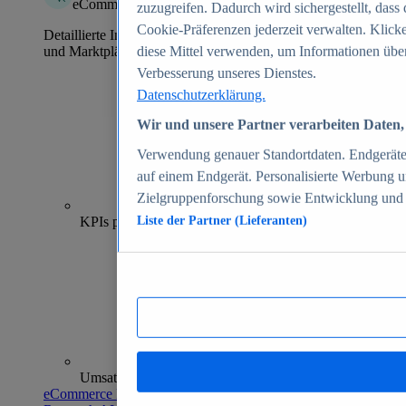
eCommerce Insights
zuzugreifen. Dadurch wird sichergestellt, dass 
Cookie-Präferenzen jederzeit verwalten. Klick
Detaillierte Informationen zu mehr als 39.000 Online-Shops
und Marktplätzen
diese Mittel verwenden, um Informationen über
Verbesserung unseres Dienstes.
Datenschutzerklärung.
Wir und unsere Partner verarbeiten Daten, 
Verwendung genauer Standortdaten. Endgeräteei
auf einem Endgerät. Personalisierte Werbung 
Zielgruppenforschung sowie Entwicklung und
70+
KPIs pro Shop
Liste der Partner (Lieferanten)
Umsatzanalysen und -prognosen
eCommerce Insights entdecken