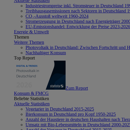
Aktuelle Statistiken
Industriestrompreise inkl. Stromsteuer in Deutschland 1
Treibhausgasemissionen nach Sektoren in Deutschland 
CO₂-Ausstoß weltweit 1960-2024
Stromerzeugung in Deutschland nach Energieträger 200
EU-Emissionshandel: Entwicklung der Preise 2023-202
Energie & Umwelt
Themen
Weitere Themen
Photovoltaik in Deutschland: Zwischen Fortschritt und 
Nachhaltiger Konsum
Top Report
Zum Report
Konsum & FMCG
Beliebte Statistiken
Aktuelle Statistiken
Vegetarier in Deutschland 2015-2025
Bierkonsum in Deutschland pro Kopf 1950-2025
Anzahl der Haustiere in deutschen Haushalten nach Tier
Umsatz mit Bio-Lebensmitteln in Deutschland 2000-202
Anzahl der Veganer in Deutschland 2015-2025