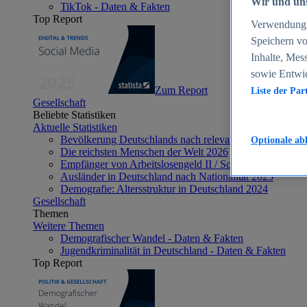
Wir und uns
TikTok - Daten & Fakten
Top Report
Verwendung g
Speichern vo
Inhalte, Mes
sowie Entwi
Zum Report
Liste der Par
Gesellschaft
Beliebte Statistiken
Aktuelle Statistiken
Bevölkerung Deutschlands nach relevanten Altersgrupp
Optionale ab
Die reichsten Menschen der Welt 2026
Empfänger von Arbeitslosengeld II / Sozialgeld / Bürge
Ausländer in Deutschland nach Nationalität 2025
Demografie: Altersstruktur in Deutschland 2024
Gesellschaft
Themen
Weitere Themen
Demografischer Wandel - Daten & Fakten
Jugendkriminalität in Deutschland - Daten & Fakten
Top Report