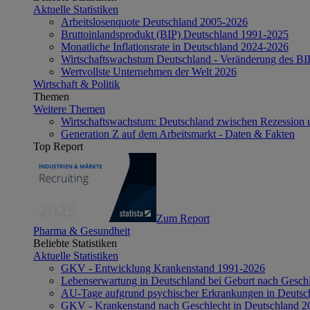
Aktuelle Statistiken
Arbeitslosenquote Deutschland 2005-2026
Bruttoinlandsprodukt (BIP) Deutschland 1991-2025
Monatliche Inflationsrate in Deutschland 2024-2026
Wirtschaftswachstum Deutschland - Veränderung des B
Wertvollste Unternehmen der Welt 2026
Wirtschaft & Politik
Themen
Weitere Themen
Wirtschaftswachstum: Deutschland zwischen Rezession 
Generation Z auf dem Arbeitsmarkt - Daten & Fakten
Top Report
Zum Report
Pharma & Gesundheit
Beliebte Statistiken
Aktuelle Statistiken
GKV - Entwicklung Krankenstand 1991-2026
Lebenserwartung in Deutschland bei Geburt nach Gesch
AU-Tage aufgrund psychischer Erkrankungen in Deutsc
GKV - Krankenstand nach Geschlecht in Deutschland 