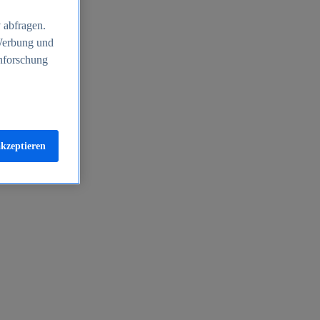
 abfragen.
 Werbung und
nforschung
akzeptieren