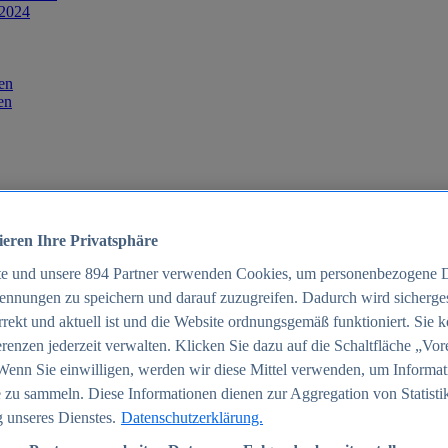
 2024
en
en
ieren Ihre Privatsphäre
te und unsere
894
Partner verwenden Cookies, um personenbezogene 
ennungen zu speichern und darauf zuzugreifen. Dadurch wird sichergest
orrekt und aktuell ist und die Website ordnungsgemäß funktioniert. Sie 
025
renzen jederzeit verwalten. Klicken Sie dazu auf die Schaltfläche „Vor
schland 2025
Wenn Sie einwilligen, werden wir diese Mittel verwenden, um Informat
 zu sammeln. Diese Informationen dienen zur Aggregation von Statisti
 unseres Dienstes.
Datenschutzerklärung.