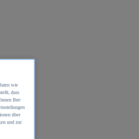
Daten wie
ellt, dass
können Ihre
einstellungen
ionen über
ken und zur