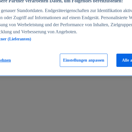
ere Partner verarbeiten Daten, um Folgendes bereitzustellen:
enauer Standortdaten. Endgeräteeigenschaften zur Identifikation aktiv
n oder Zugriff auf Informationen auf einem Endgerät. Personalisierte
sung von Werbeleistung und der Performance von Inhalten, Zielgruppe
cklung und Verbesserung von Angeboten.
tner (Lieferanten)
en 2024
lehnen
Einstellungen anpassen
Alle 
rgeld in Deutschland 2005-2025