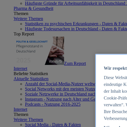
Häufigste Gründe für Arbeitsunfähigkeit in Deutschland
Pharma & Gesundheit
Themen
Weitere Themen
Statistiken zu psychischen Erkrankungen - Daten & Fakt
Häufigste Todesursachen in Deutschland - Daten & Fakt
Top Report
Zum Report
Wir respekt
Internet
Beliebte Statistiken
Diese Websi
Aktuelle Statistiken
Anzahl der Social-Media-Nutzer weltweit 2012-2025
eindeutige K
Social Networks mit den meisten Nutzern weltweit 2025
der Inhalt k
Soziale Netzwerke in Deutschland nach Generationen 2
Cookie-Präfe
Instagram - Nutzung nach Alter und Geschlecht in Deut
Podcasts - Nutzung 2016-2025
verwalten“. 
Internet
Ihre Besuche
Themen
Verbesserung
Weitere Themen
Social Media - Daten & Fakten