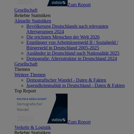
Zum Report
Gesellschaft
Beliebte Statistiken
Aktuelle Statistiken
Bevölkerung Deutschlands nach relevanten
Altersgruppen 2024
Die reichsten Menschen der Welt 2026
Empfänger von Arbeitslosengeld II / Sozialgeld /
Bürgergeld in Deutschland 2005-2025
Ausländer in Deutschland nach Nationalität 2025
Demografie: Altersstruktur in Deutschland 2024
Gesellschaft
Themen
Weitere Themen
Demografischer Wandel - Daten & Fakten
Jugendkriminalität in Deutschland - Daten & Fakten
Top Report
Zum Report
Verkehr & Logistik
Beliebte Statistiken