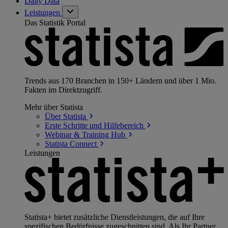
Daily Data
Leistungen
Das Statistik Portal
Trends aus 170 Branchen in 150+ Ländern und über 1 Mio.
Fakten im Direktzugriff.
Mehr über Statista
Über
Statista
Erste Schritte und
Hilfebereich
Webinar & Training
Hub
Statista
Connect
Leistungen
Statista+ bietet zusätzliche Dienstleistungen, die auf Ihre
spezifischen Bedürfnisse zugeschnitten sind. Als Ihr Partner