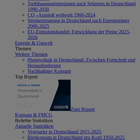
Treibhausgasemissionen nach Sektoren in Deutschland
1990-2030
CO₂-Ausstoß weltweit 1960-2024
Stromerzeugung in Deutschland nach Energieträger
2000-2025
EU-Emissionshandel: Entwicklung der Preise 2023-
2026
Energie & Umwelt
Themen
Weitere Themen
Photovoltaik in Deutschland: Zwischen Fortschritt und
Herausforderung
Nachhaltiger Konsum
Top Report
Zum Report
Konsum & FMCG
Beliebte Statistiken
Aktuelle Statistiken
Vegetarier in Deutschland 2015-2025
Bierkonsum in Deutschland pro Kopf 1950-2025