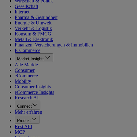
Wirtschaft & Politik
Gesellschaft
Internet
Pharma & Gesundheit
Energie & Umwelt
Verkehr & Logistik
Konsum & FMCG
Metall & Elektronik
Finanzen, Versicherungen & Immobilien
E-Commerce
Market Insights
Alle Märkte
Consumer
eCommerce
Mobility
Consumer Insights
eCommerce Insights
Research AI
Connect
Mehr erfahren
Produkt
Rest API
MCP