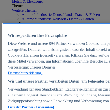
Metall & Elektronik
Themen
Weitere Themen
Automobilindustrie Deutschland - Daten & Fakten
Automobilindustrie weltweit - Daten & Fakten
Top Report
Wir respektieren Ihre Privatsphäre
Diese Website und unsere
894
Partner verwenden Cookies, um pe
Zum Report
zuzugreifen. Dadurch wird sichergestellt, dass der Inhalt korrekt
E-commerce
Cookie-Präferenzen jederzeit verwalten. Klicken Sie dazu auf die
Beliebte Statistiken
diese Mittel verwenden, um Informationen über Ihre Besuche zu s
Aktuelle Statistiken
E-Commerce - Entwicklung des Umsatzes in
Verbesserung unseres Dienstes.
Deutschland 1999-2025
Datenschutzerklärung.
Umsatz von Amazon in Deutschland und weltweit
2010-2025
Wir und unsere Partner verarbeiten Daten, um Folgendes bere
B2C-E-Commerce: Top-50 Online Shops in
Deutschland 2024
Verwendung genauer Standortdaten. Endgeräteeigenschaften zur Id
Marktanteile von Online-Zahlungsverfahren in
auf einem Endgerät. Personalisierte Werbung und Inhalte, Messu
Deutschland 2024
Zielgruppenforschung sowie Entwicklung und Verbesserung von
Umsatzstarke Warengruppen im Online-Handel in
Deutschland 2023-2025
Liste der Partner (Lieferanten)