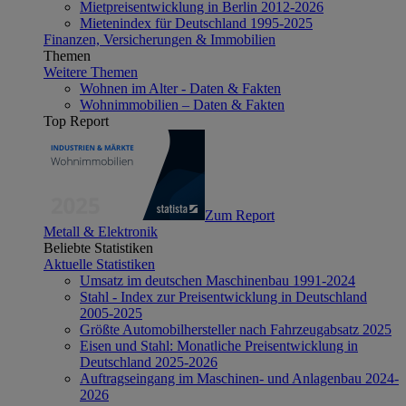
Mietpreisentwicklung in Berlin 2012-2026
Mietenindex für Deutschland 1995-2025
Finanzen, Versicherungen & Immobilien
Themen
Weitere Themen
Wohnen im Alter - Daten & Fakten
Wohnimmobilien – Daten & Fakten
Top Report
Zum Report
Metall & Elektronik
Beliebte Statistiken
Aktuelle Statistiken
Umsatz im deutschen Maschinenbau 1991-2024
Stahl - Index zur Preisentwicklung in Deutschland
2005-2025
Größte Automobilhersteller nach Fahrzeugabsatz 2025
Eisen und Stahl: Monatliche Preisentwicklung in
Deutschland 2025-2026
Auftragseingang im Maschinen- und Anlagenbau 2024-
2026