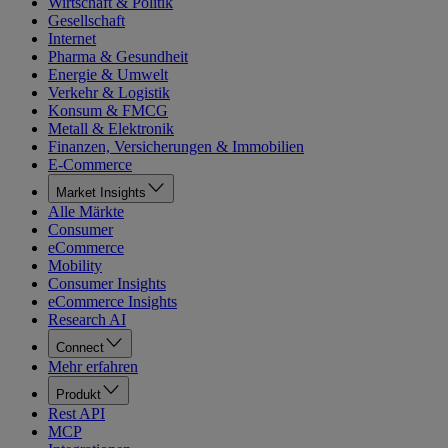
Wirtschaft & Politik
Gesellschaft
Internet
Pharma & Gesundheit
Energie & Umwelt
Verkehr & Logistik
Konsum & FMCG
Metall & Elektronik
Finanzen, Versicherungen & Immobilien
E-Commerce
Market Insights
Alle Märkte
Consumer
eCommerce
Mobility
Consumer Insights
eCommerce Insights
Research AI
Connect
Mehr erfahren
Produkt
Rest API
MCP