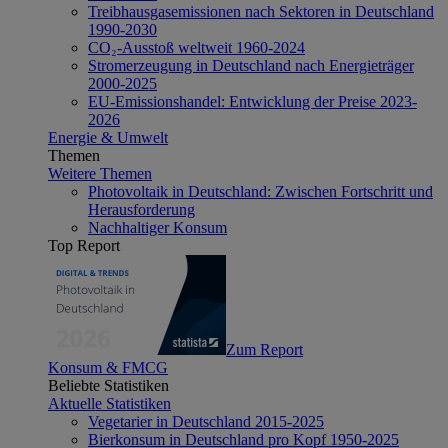
Treibhausgasemissionen nach Sektoren in Deutschland
1990-2030
CO₂-Ausstoß weltweit 1960-2024
Stromerzeugung in Deutschland nach Energieträger
2000-2025
EU-Emissionshandel: Entwicklung der Preise 2023-
2026
Energie & Umwelt
Themen
Weitere Themen
Photovoltaik in Deutschland: Zwischen Fortschritt und
Herausforderung
Nachhaltiger Konsum
Top Report
Zum Report
Konsum & FMCG
Beliebte Statistiken
Aktuelle Statistiken
Vegetarier in Deutschland 2015-2025
Bierkonsum in Deutschland pro Kopf 1950-2025