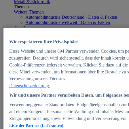
Metall & Elektronik
Themen
Weitere Themen
Automobilindustrie Deutschland - Daten & Fakten
Automobilindustrie weltweit - Daten & Fakten
Top Report
Wir respektieren Ihre Privatsphäre
Diese Website und unsere
894
Partner verwenden Cookies, um pe
Zum Report
zuzugreifen. Dadurch wird sichergestellt, dass der Inhalt korrekt
E-commerce
Cookie-Präferenzen jederzeit verwalten. Klicken Sie dazu auf die
Beliebte Statistiken
diese Mittel verwenden, um Informationen über Ihre Besuche zu s
Aktuelle Statistiken
E-Commerce - Entwicklung des Umsatzes in
Verbesserung unseres Dienstes.
Deutschland 1999-2025
Datenschutzerklärung.
Umsatz von Amazon in Deutschland und weltweit
2010-2025
Wir und unsere Partner verarbeiten Daten, um Folgendes bere
B2C-E-Commerce: Top-50 Online Shops in
Deutschland 2024
Verwendung genauer Standortdaten. Endgeräteeigenschaften zur Id
Marktanteile von Online-Zahlungsverfahren in
auf einem Endgerät. Personalisierte Werbung und Inhalte, Messu
Deutschland 2024
Zielgruppenforschung sowie Entwicklung und Verbesserung von
Umsatzstarke Warengruppen im Online-Handel in
Deutschland 2023-2025
Liste der Partner (Lieferanten)