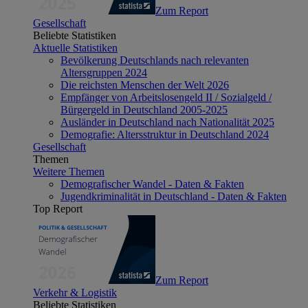
Zum Report
Gesellschaft
Beliebte Statistiken
Aktuelle Statistiken
Bevölkerung Deutschlands nach relevanten
Altersgruppen 2024
Die reichsten Menschen der Welt 2026
Empfänger von Arbeitslosengeld II / Sozialgeld /
Bürgergeld in Deutschland 2005-2025
Ausländer in Deutschland nach Nationalität 2025
Demografie: Altersstruktur in Deutschland 2024
Gesellschaft
Themen
Weitere Themen
Demografischer Wandel - Daten & Fakten
Jugendkriminalität in Deutschland - Daten & Fakten
Top Report
Zum Report
Verkehr & Logistik
Beliebte Statistiken