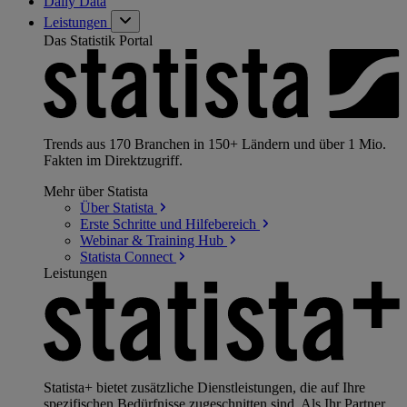
Daily Data
Leistungen
Das Statistik Portal
Trends aus 170 Branchen in 150+ Ländern und über 1 Mio.
Fakten im Direktzugriff.
Mehr über Statista
Über
Statista
Erste Schritte und
Hilfebereich
Webinar & Training
Hub
Statista
Connect
Leistungen
Statista+ bietet zusätzliche Dienstleistungen, die auf Ihre
spezifischen Bedürfnisse zugeschnitten sind. Als Ihr Partner