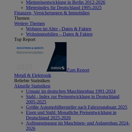
Mietpreisentwicklung in Berlin 2012-2026
Mietenindex für Deutschland 1995-2025
Finanzen, Versicherungen & Immobilien
Themen
Weitere Themen
Wohnen im Alter - Daten & Fakten
Wohnimmobilien – Daten & Fakten
Top Report
Zum Report
Metall & Elektronik
Beliebte Statistiken
Aktuelle Statistiken
Umsatz im deutschen Maschinenbau 1991-2024
Stahl - Index zur Preisentwicklung in Deutschland
2005-2025
Größte Automobilhersteller nach Fahrzeugabsatz 2025
Eisen und Stahl: Monatliche Preisentwicklung in
Deutschland 2025-2026
Auftragseingang im Maschinen- und Anlagenbau 2024-
2026