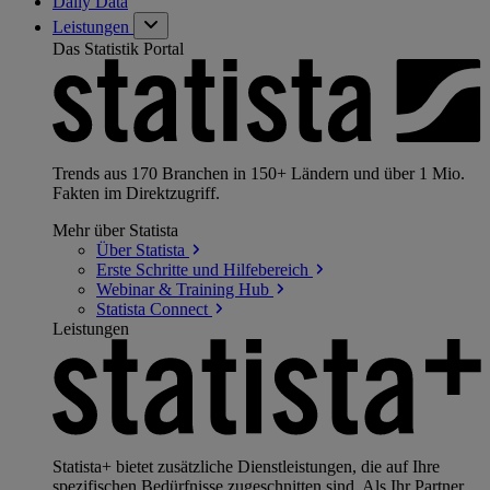
Daily Data
Leistungen
Das Statistik Portal
Trends aus 170 Branchen in 150+ Ländern und über 1 Mio.
Fakten im Direktzugriff.
Mehr über Statista
Über
Statista
Erste Schritte und
Hilfebereich
Webinar & Training
Hub
Statista
Connect
Leistungen
Statista+ bietet zusätzliche Dienstleistungen, die auf Ihre
spezifischen Bedürfnisse zugeschnitten sind. Als Ihr Partner