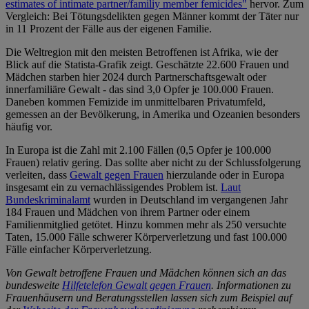
estimates of intimate partner/familiy member femicides"
hervor. Zum
Vergleich: Bei Tötungsdelikten gegen Männer kommt der Täter nur
in 11 Prozent der Fälle aus der eigenen Familie.
Die Weltregion mit den meisten Betroffenen ist Afrika, wie der
Blick auf die Statista-Grafik zeigt. Geschätzte 22.600 Frauen und
Mädchen starben hier 2024 durch Partnerschaftsgewalt oder
innerfamiliäre Gewalt - das sind 3,0 Opfer je 100.000 Frauen.
Daneben kommen Femizide im unmittelbaren Privatumfeld,
gemessen an der Bevölkerung, in Amerika und Ozeanien besonders
häufig vor.
In Europa ist die Zahl mit 2.100 Fällen (0,5 Opfer je 100.000
Frauen) relativ gering. Das sollte aber nicht zu der Schlussfolgerung
verleiten, dass
Gewalt gegen Frauen
hierzulande oder in Europa
insgesamt ein zu vernachlässigendes Problem ist.
Laut
Bundeskriminalamt
wurden in Deutschland im vergangenen Jahr
184 Frauen und Mädchen von ihrem Partner oder einem
Familienmitglied getötet. Hinzu kommen mehr als 250 versuchte
Taten, 15.000 Fälle schwerer Körperverletzung und fast 100.000
Fälle einfacher Körperverletzung.
Von Gewalt betroffene Frauen und Mädchen können sich an das
bundesweite
Hilfetelefon Gewalt gegen Frauen
. Informationen zu
Frauenhäusern und Beratungsstellen lassen sich zum Beispiel auf