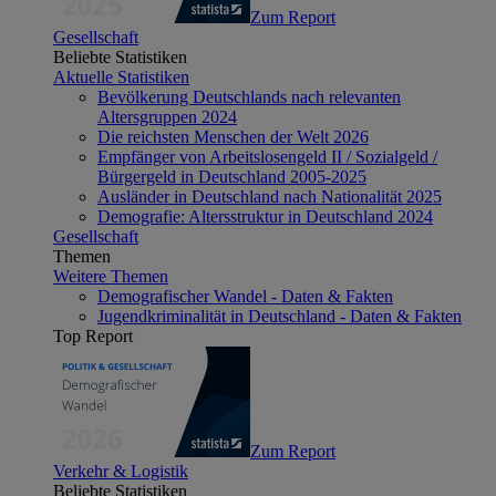
Zum Report
Gesellschaft
Beliebte Statistiken
Aktuelle Statistiken
Bevölkerung Deutschlands nach relevanten
Altersgruppen 2024
Die reichsten Menschen der Welt 2026
Empfänger von Arbeitslosengeld II / Sozialgeld /
Bürgergeld in Deutschland 2005-2025
Ausländer in Deutschland nach Nationalität 2025
Demografie: Altersstruktur in Deutschland 2024
Gesellschaft
Themen
Weitere Themen
Demografischer Wandel - Daten & Fakten
Jugendkriminalität in Deutschland - Daten & Fakten
Top Report
Zum Report
Verkehr & Logistik
Beliebte Statistiken