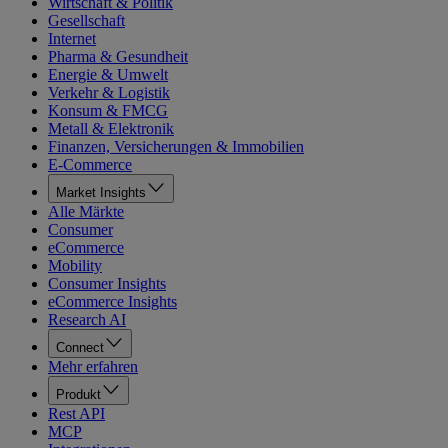
Wirtschaft & Politik
Gesellschaft
Internet
Pharma & Gesundheit
Energie & Umwelt
Verkehr & Logistik
Konsum & FMCG
Metall & Elektronik
Finanzen, Versicherungen & Immobilien
E-Commerce
Market Insights
Alle Märkte
Consumer
eCommerce
Mobility
Consumer Insights
eCommerce Insights
Research AI
Connect
Mehr erfahren
Produkt
Rest API
MCP