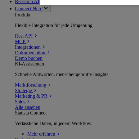
Research AI
Connect
Neu
Produkt
Flexible Integration für jede Umgebung
Rest API
MCP
Integrationen
Dokumentation
Demo buchen
KI-Assistenten
Schnelle Antworten, menschengeprüfte Insights
Marktforschung
Strategie
Marketing & PR
Sales
Alle ansehen
Statista Connect
Verlässliche Daten, in jedem Workflow
Mehr
erfahren