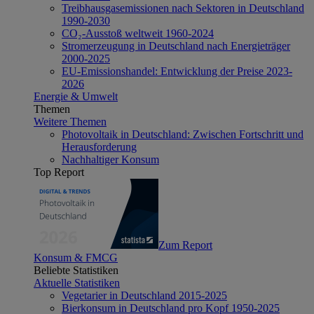
Treibhausgasemissionen nach Sektoren in Deutschland
1990-2030
CO₂-Ausstoß weltweit 1960-2024
Stromerzeugung in Deutschland nach Energieträger
2000-2025
EU-Emissionshandel: Entwicklung der Preise 2023-
2026
Energie & Umwelt
Themen
Weitere Themen
Photovoltaik in Deutschland: Zwischen Fortschritt und
Herausforderung
Nachhaltiger Konsum
Top Report
Zum Report
Konsum & FMCG
Beliebte Statistiken
Aktuelle Statistiken
Vegetarier in Deutschland 2015-2025
Bierkonsum in Deutschland pro Kopf 1950-2025