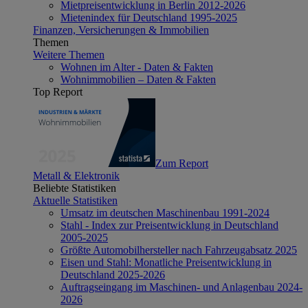
Mietpreisentwicklung in Berlin 2012-2026
Mietenindex für Deutschland 1995-2025
Finanzen, Versicherungen & Immobilien
Themen
Weitere Themen
Wohnen im Alter - Daten & Fakten
Wohnimmobilien – Daten & Fakten
Top Report
Zum Report
Metall & Elektronik
Beliebte Statistiken
Aktuelle Statistiken
Umsatz im deutschen Maschinenbau 1991-2024
Stahl - Index zur Preisentwicklung in Deutschland
2005-2025
Größte Automobilhersteller nach Fahrzeugabsatz 2025
Eisen und Stahl: Monatliche Preisentwicklung in
Deutschland 2025-2026
Auftragseingang im Maschinen- und Anlagenbau 2024-
2026