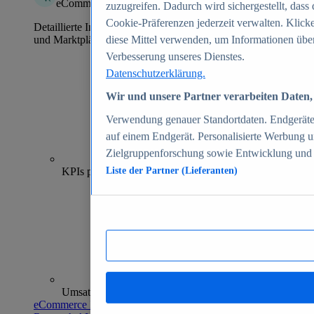
eCommerce Insights
zuzugreifen. Dadurch wird sichergestellt, dass 
Cookie-Präferenzen jederzeit verwalten. Klick
Detaillierte Informationen zu mehr als 39.000 Online-Shops
und Marktplätzen
diese Mittel verwenden, um Informationen über
Verbesserung unseres Dienstes.
Datenschutzerklärung.
Wir und unsere Partner verarbeiten Daten, 
Verwendung genauer Standortdaten. Endgeräteei
auf einem Endgerät. Personalisierte Werbung 
Zielgruppenforschung sowie Entwicklung und
70+
KPIs pro Shop
Liste der Partner (Lieferanten)
Umsatzanalysen und -prognosen
eCommerce Insights entdecken