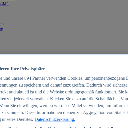
 2024
en
en
ieren Ihre Privatsphäre
te und unsere
894
Partner verwenden Cookies, um personenbezogene 
ennungen zu speichern und darauf zuzugreifen. Dadurch wird sichergest
orrekt und aktuell ist und die Website ordnungsgemäß funktioniert. Sie 
025
renzen jederzeit verwalten. Klicken Sie dazu auf die Schaltfläche „Vor
schland 2025
Wenn Sie einwilligen, werden wir diese Mittel verwenden, um Informat
 zu sammeln. Diese Informationen dienen zur Aggregation von Statisti
 unseres Dienstes.
Datenschutzerklärung.