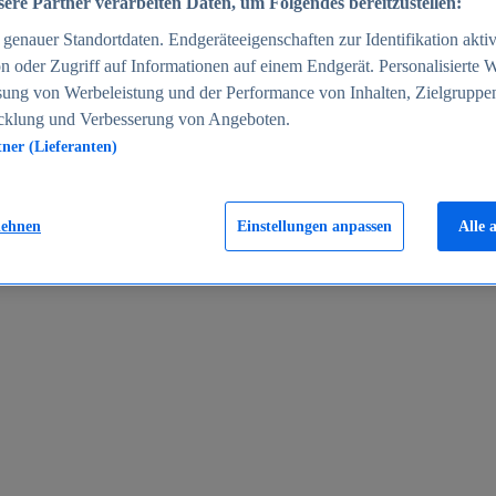
ere Partner verarbeiten Daten, um Folgendes bereitzustellen:
enauer Standortdaten. Endgeräteeigenschaften zur Identifikation aktiv
n oder Zugriff auf Informationen auf einem Endgerät. Personalisierte
sung von Werbeleistung und der Performance von Inhalten, Zielgruppe
cklung und Verbesserung von Angeboten.
tner (Lieferanten)
en 2024
lehnen
Einstellungen anpassen
Alle 
rgeld in Deutschland 2005-2025