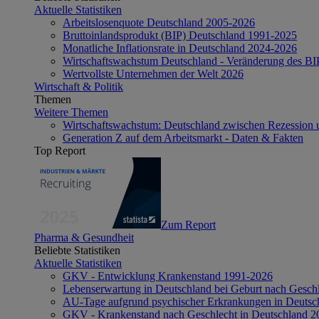
Aktuelle Statistiken
Arbeitslosenquote Deutschland 2005-2026
Bruttoinlandsprodukt (BIP) Deutschland 1991-2025
Monatliche Inflationsrate in Deutschland 2024-2026
Wirtschaftswachstum Deutschland - Veränderung des B
Wertvollste Unternehmen der Welt 2026
Wirtschaft & Politik
Themen
Weitere Themen
Wirtschaftswachstum: Deutschland zwischen Rezession 
Generation Z auf dem Arbeitsmarkt - Daten & Fakten
Top Report
Zum Report
Pharma & Gesundheit
Beliebte Statistiken
Aktuelle Statistiken
GKV - Entwicklung Krankenstand 1991-2026
Lebenserwartung in Deutschland bei Geburt nach Gesch
AU-Tage aufgrund psychischer Erkrankungen in Deutsc
GKV - Krankenstand nach Geschlecht in Deutschland 