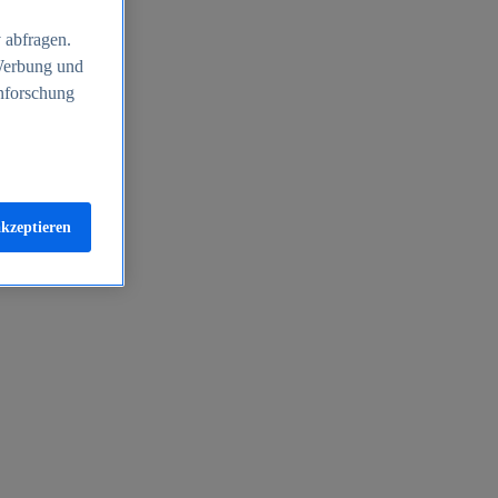
 abfragen.
 Werbung und
nforschung
akzeptieren