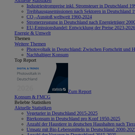
Aktuelle Statistiken
Industriestrompreise inkl. Stromsteuer in Deutschland 1
Treibhausgasemissionen nach Sektoren in Deutschland 
CO₂-Ausstoß weltweit 1960-2024
Stromerzeugung in Deutschland nach Energieträger 200
EU-Emissionshandel: Entwicklung der Preise 2023-202
Energie & Umwelt
Themen
Weitere Themen
Photovoltaik in Deutschland: Zwischen Fortschritt und 
Nachhaltiger Konsum
Top Report
Zum Report
Konsum & FMCG
Beliebte Statistiken
Aktuelle Statistiken
Vegetarier in Deutschland 2015-2025
Bierkonsum in Deutschland pro Kopf 1950-2025
Anzahl der Haustiere in deutschen Haushalten nach Tier
Umsatz mit Bio-Lebensmitteln in Deutschland 2000-202
Anzahl der Veganer in Deutschland 2015-2025