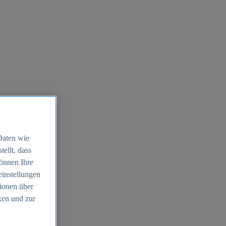
Daten wie
ellt, dass
können Ihre
einstellungen
ionen über
ken und zur