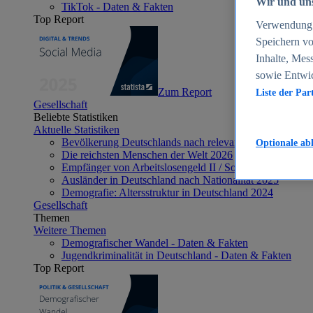
Wir und uns
TikTok - Daten & Fakten
Top Report
Verwendung g
Speichern vo
Inhalte, Mes
sowie Entwi
Zum Report
Liste der Par
Gesellschaft
Beliebte Statistiken
Aktuelle Statistiken
Bevölkerung Deutschlands nach relevanten Altersgrupp
Optionale ab
Die reichsten Menschen der Welt 2026
Empfänger von Arbeitslosengeld II / Sozialgeld / Bürge
Ausländer in Deutschland nach Nationalität 2025
Demografie: Altersstruktur in Deutschland 2024
Gesellschaft
Themen
Weitere Themen
Demografischer Wandel - Daten & Fakten
Jugendkriminalität in Deutschland - Daten & Fakten
Top Report