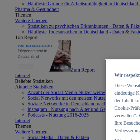
Häufigste Gründe für Arbeitsunfähigkeit in Deutschland
Pharma & Gesundheit
Themen
Weitere Themen
Statistiken zu psychischen Erkrankungen - Daten & Fakt
Häufigste Todesursachen in Deutschland - Daten & Fakt
Top Report
Zum Report
Wir respekt
Internet
Beliebte Statistiken
Diese Websi
Aktuelle Statistiken
Anzahl der Social-Media-Nutzer weltweit 2012-2025
eindeutige K
Social Networks mit den meisten Nutzern weltweit 2025
der Inhalt k
Soziale Netzwerke in Deutschland nach Generationen 2
Cookie-Präfe
Instagram - Nutzung nach Alter und Geschlecht in Deut
Podcasts - Nutzung 2016-2025
verwalten“. 
Internet
Ihre Besuche
Themen
Verbesserung
Weitere Themen
Social Media - Daten & Fakten