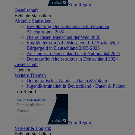
Zum Report
Gesellschaft
Beliebte Statistiken
Aktuelle Statistiken
Bevölkerung Deutschlands nach relevanten
Altersgruppen 2024
Die reichsten Menschen der Welt 2026
Empfänger von Arbeitslosengeld II / Sozialgeld /
Bürgergeld in Deutschland 2005-2025
Ausländer in Deutschland nach Nationalität 2025
Demografie: Altersstruktur in Deutschland 2024
Gesellschaft
Themen
Weitere Themen
Demografischer Wandel - Daten & Fakten
Jugendkriminalität in Deutschland - Daten & Fakten
Top Report
Zum Report
Verkehr & Logistik
Beliebte Statistiken