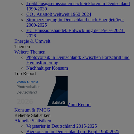
Treibhausgasemissionen nach Sektoren in Deutschland
1990-2030
CO₂-Ausstoß weltweit 1960-2024
Stromerzeugung in Deutschland nach Energieträger
2000-2025
EU-Emissionshandel: Entwicklung der Preise 2023-
2026
Energie & Umwelt
Themen
Weitere Themen
Photovoltaik in Deutschland: Zwischen Fortschritt und
Herausforderung
Nachhaltiger Konsum
Top Report
Zum Report
Konsum & FMCG
Beliebte Statistiken
Aktuelle Statistiken
Vegetarier in Deutschland 2015-2025
Bierkonsum in Deutschland pro Kopf 1950-2025