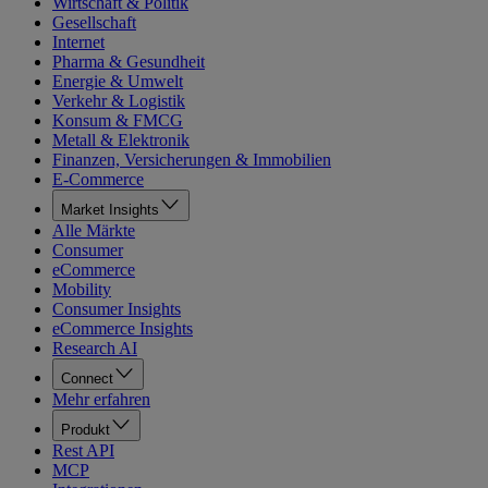
Wirtschaft & Politik
Gesellschaft
Internet
Pharma & Gesundheit
Energie & Umwelt
Verkehr & Logistik
Konsum & FMCG
Metall & Elektronik
Finanzen, Versicherungen & Immobilien
E-Commerce
Market Insights
Alle Märkte
Consumer
eCommerce
Mobility
Consumer Insights
eCommerce Insights
Research AI
Connect
Mehr erfahren
Produkt
Rest API
MCP