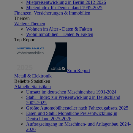
Mietpreisentwicklung in Berlin 2012-2026
Mietenindex für Deutschland 1995-2025
Finanzen, Versicherungen & Immobilien
Themen
Weitere Themen
Wohnen im Alter - Daten & Fakten
Wohnimmobilien – Daten & Fakten
Top Report
Zum Report
Metall & Elektronik
Beliebte Statistiken
Aktuelle Statistiken
Umsatz im deutschen Maschinenbau 1991-2024
Stahl - Index zur Preisentwicklung in Deutschland
2005-2025
Größte Automobilhersteller nach Fahrzeugabsatz 2025
Eisen und Stahl: Monatliche Preisentwicklung in
Deutschland 2025-2026
Auftragseingang im Maschinen- und Anlagenbau 2024-
2026