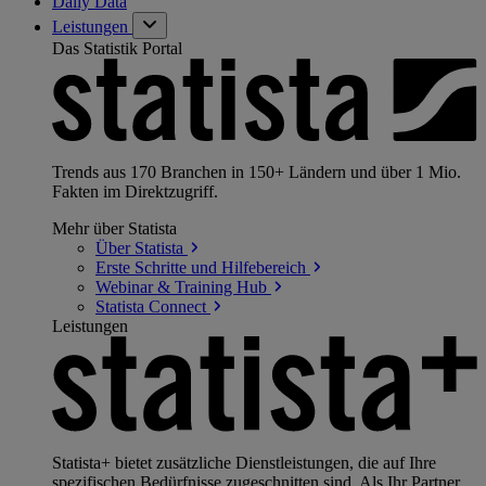
Daily Data
Leistungen
Das Statistik Portal
Trends aus 170 Branchen in 150+ Ländern und über 1 Mio.
Fakten im Direktzugriff.
Mehr über Statista
Über
Statista
Erste Schritte und
Hilfebereich
Webinar & Training
Hub
Statista
Connect
Leistungen
Statista+ bietet zusätzliche Dienstleistungen, die auf Ihre
spezifischen Bedürfnisse zugeschnitten sind. Als Ihr Partner