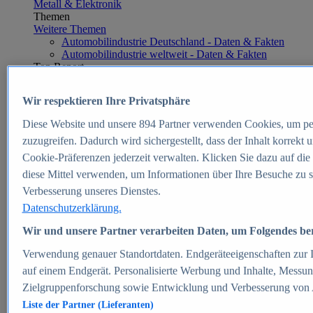
Metall & Elektronik
Themen
Weitere Themen
Automobilindustrie Deutschland - Daten & Fakten
Automobilindustrie weltweit - Daten & Fakten
Top Report
Wir respektieren Ihre Privatsphäre
Diese Website und unsere
894
Partner verwenden Cookies, um pe
Zum Report
zuzugreifen. Dadurch wird sichergestellt, dass der Inhalt korrekt
E-commerce
Cookie-Präferenzen jederzeit verwalten. Klicken Sie dazu auf die
Beliebte Statistiken
diese Mittel verwenden, um Informationen über Ihre Besuche zu s
Aktuelle Statistiken
E-Commerce - Entwicklung des Umsatzes in
Verbesserung unseres Dienstes.
Deutschland 1999-2025
Datenschutzerklärung.
Umsatz von Amazon in Deutschland und weltweit
2010-2025
Wir und unsere Partner verarbeiten Daten, um Folgendes bere
B2C-E-Commerce: Top-50 Online Shops in
Deutschland 2024
Verwendung genauer Standortdaten. Endgeräteeigenschaften zur Id
Marktanteile von Online-Zahlungsverfahren in
auf einem Endgerät. Personalisierte Werbung und Inhalte, Messu
Deutschland 2024
Zielgruppenforschung sowie Entwicklung und Verbesserung von
Umsatzstarke Warengruppen im Online-Handel in
Deutschland 2023-2025
Liste der Partner (Lieferanten)