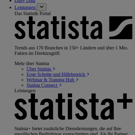
Daily Data
Leistungen
Das Statistik Portal
Trends aus 170 Branchen in 150+ Ländern und über 1 Mio.
Fakten im Direktzugriff.
Mehr über Statista
Über
Statista
Erste Schritte und
Hilfebereich
Webinar & Training
Hub
Statista
Connect
Leistungen
Statista+ bietet zusätzliche Dienstleistungen, die auf Ihre
spezifischen Bedürfnisse zugeschnitten sind. Als Ihr Partner