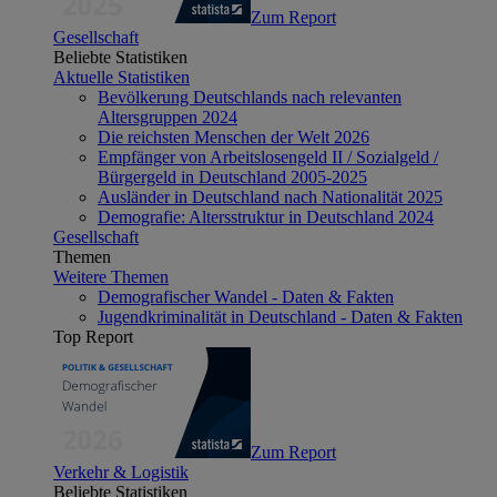
Zum Report
Gesellschaft
Beliebte Statistiken
Aktuelle Statistiken
Bevölkerung Deutschlands nach relevanten
Altersgruppen 2024
Die reichsten Menschen der Welt 2026
Empfänger von Arbeitslosengeld II / Sozialgeld /
Bürgergeld in Deutschland 2005-2025
Ausländer in Deutschland nach Nationalität 2025
Demografie: Altersstruktur in Deutschland 2024
Gesellschaft
Themen
Weitere Themen
Demografischer Wandel - Daten & Fakten
Jugendkriminalität in Deutschland - Daten & Fakten
Top Report
Zum Report
Verkehr & Logistik
Beliebte Statistiken