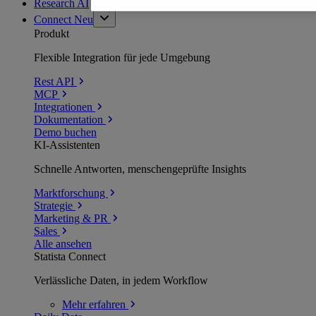
Research AI
Connect
Neu
Produkt
Flexible Integration für jede Umgebung
Rest API
MCP
Integrationen
Dokumentation
Demo buchen
KI-Assistenten
Schnelle Antworten, menschengeprüfte Insights
Marktforschung
Strategie
Marketing & PR
Sales
Alle ansehen
Statista Connect
Verlässliche Daten, in jedem Workflow
Mehr
erfahren