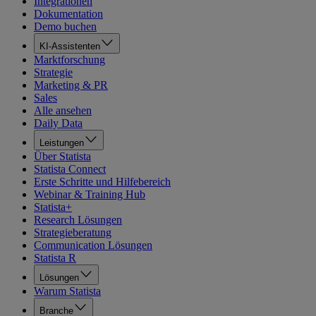
Integrationen
Dokumentation
Demo buchen
KI-Assistenten
Marktforschung
Strategie
Marketing & PR
Sales
Alle ansehen
Daily Data
Leistungen
Über Statista
Statista Connect
Erste Schritte und Hilfebereich
Webinar & Training Hub
Statista+
Research Lösungen
Strategieberatung
Communication Lösungen
Statista R
Lösungen
Warum Statista
Branche