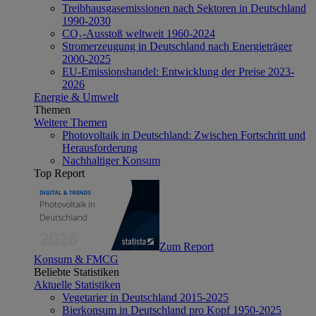
Treibhausgasemissionen nach Sektoren in Deutschland
1990-2030
CO₂-Ausstoß weltweit 1960-2024
Stromerzeugung in Deutschland nach Energieträger
2000-2025
EU-Emissionshandel: Entwicklung der Preise 2023-
2026
Energie & Umwelt
Themen
Weitere Themen
Photovoltaik in Deutschland: Zwischen Fortschritt und
Herausforderung
Nachhaltiger Konsum
Top Report
Zum Report
Konsum & FMCG
Beliebte Statistiken
Aktuelle Statistiken
Vegetarier in Deutschland 2015-2025
Bierkonsum in Deutschland pro Kopf 1950-2025