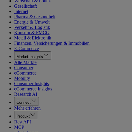
Wirtschaft & Politik
Gesellschaft
Internet
Pharma & Gesundheit
Energie & Umwelt
Verkehr & Logistik
Konsum & FMCG
Metall & Elektronik
Finanzen, Versicherungen & Immobilien
E-Commerce
Market Insights
Alle Märkte
Consumer
eCommerce
Mobility
Consumer Insights
eCommerce Insights
Research AI
Connect
Mehr erfahren
Produkt
Rest API
MCP