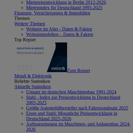
Mietpreisentwicklung in Berlin 2012-2026
Mietenindex für Deutschland 1995-2025
Finanzen, Versicherungen & Immobilien
Themen
Weitere Themen
Wohnen im Alter - Daten & Fakten
Wohnimmobilien – Daten & Fakten
Top Report
Zum Report
Metall & Elektronik
Beliebte Statistiken
Aktuelle Statistiken
Umsatz im deutschen Maschinenbau 1991-2024
Stahl - Index zur Preisentwicklung in Deutschland
2005-2025
Größte Automobilhersteller nach Fahrzeugabsatz 2025
Eisen und Stahl: Monatliche Preisentwicklung in
Deutschland 2025-2026
Auftragseingang im Maschinen- und Anlagenbau 2024-
2026