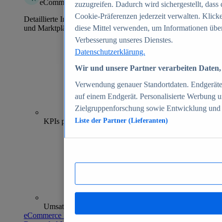
eCommerce Insights
zuzugreifen. Dadurch wird sichergestellt, dass 
Cookie-Präferenzen jederzeit verwalten. Klick
Detaillierte Informationen zu mehr als 39.000 Online-Shops
und Marktplätzen
diese Mittel verwenden, um Informationen über
Verbesserung unseres Dienstes.
Datenschutzerklärung.
Wir und unsere Partner verarbeiten Daten, 
Verwendung genauer Standortdaten. Endgeräteei
auf einem Endgerät. Personalisierte Werbung 
Zielgruppenforschung sowie Entwicklung und
70+
KPIs pro Shop
Liste der Partner (Lieferanten)
Umsatzanalysen und -prognosen
eCommerce Insights entdecken