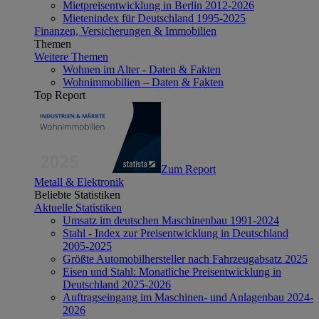
Mietpreisentwicklung in Berlin 2012-2026
Mietenindex für Deutschland 1995-2025
Finanzen, Versicherungen & Immobilien
Themen
Weitere Themen
Wohnen im Alter - Daten & Fakten
Wohnimmobilien – Daten & Fakten
Top Report
Zum Report
Metall & Elektronik
Beliebte Statistiken
Aktuelle Statistiken
Umsatz im deutschen Maschinenbau 1991-2024
Stahl - Index zur Preisentwicklung in Deutschland
2005-2025
Größte Automobilhersteller nach Fahrzeugabsatz 2025
Eisen und Stahl: Monatliche Preisentwicklung in
Deutschland 2025-2026
Auftragseingang im Maschinen- und Anlagenbau 2024-
2026