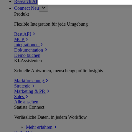
Research AI
Connect
Neu
Produkt
Flexible Integration für jede Umgebung
Rest API
MCP
Integrationen
Dokumentation
Demo buchen
KI-Assistenten
Schnelle Antworten, menschengeprüfte Insights
Marktforschung
Strategie
Marketing & PR
Sales
Alle ansehen
Statista Connect
Verlässliche Daten, in jedem Workflow
Mehr
erfahren