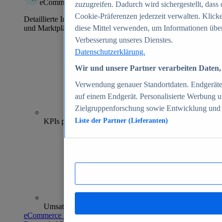
eCommerce Insights
zuzugreifen. Dadurch wird sichergestellt, dass 
Cookie-Präferenzen jederzeit verwalten. Klick
Detaillierte Informationen zu mehr als 39.000 Online-Shops
und Marktplätzen
diese Mittel verwenden, um Informationen über
Verbesserung unseres Dienstes.
Datenschutzerklärung.
Wir und unsere Partner verarbeiten Daten, 
Verwendung genauer Standortdaten. Endgeräteei
auf einem Endgerät. Personalisierte Werbung 
Zielgruppenforschung sowie Entwicklung und
70+
KPIs pro Shop
Liste der Partner (Lieferanten)
Umsatzanalysen und -prognosen
eCommerce Insights entdecken