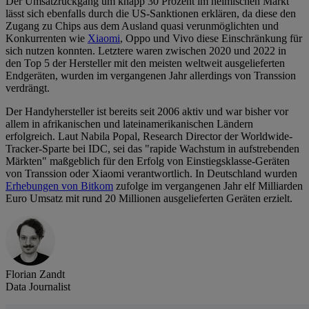
Der Umsatzrückgang um knapp 30 Prozent im heimischen Markt
lässt sich ebenfalls durch die US-Sanktionen erklären, da diese den
Zugang zu Chips aus dem Ausland quasi verunmöglichten und
Konkurrenten wie
Xiaomi
, Oppo und Vivo diese Einschränkung für
sich nutzen konnten. Letztere waren zwischen 2020 und 2022 in
den Top 5 der Hersteller mit den meisten weltweit ausgelieferten
Endgeräten, wurden im vergangenen Jahr allerdings von Transsion
verdrängt.
Der Handyhersteller ist bereits seit 2006 aktiv und war bisher vor
allem in afrikanischen und lateinamerikanischen Ländern
erfolgreich. Laut Nabila Popal, Research Director der Worldwide-
Tracker-Sparte bei IDC, sei das "rapide Wachstum in aufstrebenden
Märkten" maßgeblich für den Erfolg von Einstiegsklasse-Geräten
von Transsion oder Xiaomi verantwortlich. In Deutschland wurden
Erhebungen von Bitkom
zufolge im vergangenen Jahr elf Milliarden
Euro Umsatz mit rund 20 Millionen ausgelieferten Geräten erzielt.
Florian Zandt
Data Journalist