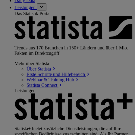
Daily Data
Leistungen
Das Statistik Portal
Trends aus 170 Branchen in 150+ Ländern und über 1 Mio.
Fakten im Direktzugriff.
Mehr über Statista
Über
Statista
Erste Schritte und
Hilfebereich
Webinar & Training
Hub
Statista
Connect
Leistungen
Statista+ bietet zusätzliche Dienstleistungen, die auf Ihre
spezifischen Bedürfnisse zugeschnitten sind. Als Ihr Partner