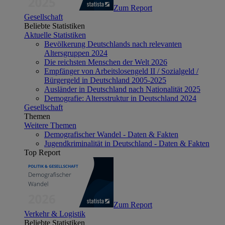
Zum Report
Gesellschaft
Beliebte Statistiken
Aktuelle Statistiken
Bevölkerung Deutschlands nach relevanten
Altersgruppen 2024
Die reichsten Menschen der Welt 2026
Empfänger von Arbeitslosengeld II / Sozialgeld /
Bürgergeld in Deutschland 2005-2025
Ausländer in Deutschland nach Nationalität 2025
Demografie: Altersstruktur in Deutschland 2024
Gesellschaft
Themen
Weitere Themen
Demografischer Wandel - Daten & Fakten
Jugendkriminalität in Deutschland - Daten & Fakten
Top Report
Zum Report
Verkehr & Logistik
Beliebte Statistiken