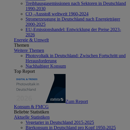
Treibhausgasemissionen nach Sektoren in Deutschland
1990-2030
CO₂-Ausstoß weltweit 1960-2024
Stromerzeugung in Deutschland nach Energieträger
2000-2025
EU-Emissionshandel: Entwicklung der Preise 2023-
2026
Energie & Umwelt
Themen
Weitere Themen
Photovoltaik in Deutschland: Zwischen Fortschritt und
Herausforderung
Nachhaltiger Konsum
Top Report
Zum Report
Konsum & FMCG
Beliebte Statistiken
Aktuelle Statistiken
Vegetarier in Deutschland 2015-2025
Bierkonsum in Deutschland pro Kopf 1950-2025