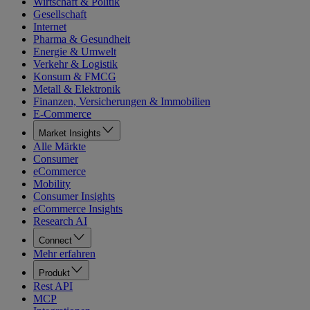
Wirtschaft & Politik
Gesellschaft
Internet
Pharma & Gesundheit
Energie & Umwelt
Verkehr & Logistik
Konsum & FMCG
Metall & Elektronik
Finanzen, Versicherungen & Immobilien
E-Commerce
Market Insights
Alle Märkte
Consumer
eCommerce
Mobility
Consumer Insights
eCommerce Insights
Research AI
Connect
Mehr erfahren
Produkt
Rest API
MCP