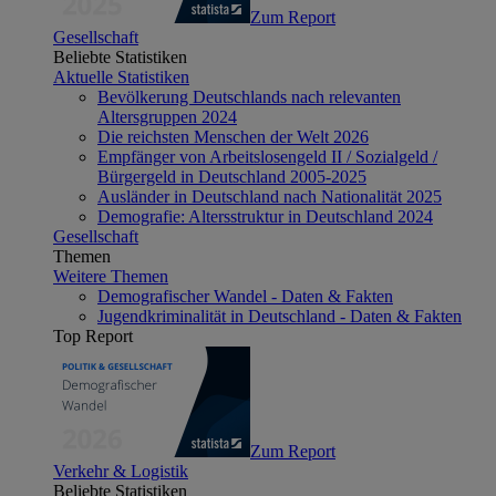
Zum Report
Gesellschaft
Beliebte Statistiken
Aktuelle Statistiken
Bevölkerung Deutschlands nach relevanten
Altersgruppen 2024
Die reichsten Menschen der Welt 2026
Empfänger von Arbeitslosengeld II / Sozialgeld /
Bürgergeld in Deutschland 2005-2025
Ausländer in Deutschland nach Nationalität 2025
Demografie: Altersstruktur in Deutschland 2024
Gesellschaft
Themen
Weitere Themen
Demografischer Wandel - Daten & Fakten
Jugendkriminalität in Deutschland - Daten & Fakten
Top Report
Zum Report
Verkehr & Logistik
Beliebte Statistiken