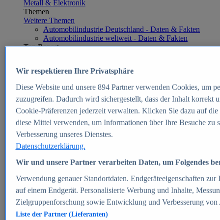
Metall & Elektronik
Themen
Weitere Themen
Automobilindustrie Deutschland - Daten & Fakten
Automobilindustrie weltweit - Daten & Fakten
Top Report
Wir respektieren Ihre Privatsphäre
Diese Website und unsere
894
Partner verwenden Cookies, um pe
Zum Report
zuzugreifen. Dadurch wird sichergestellt, dass der Inhalt korrekt
E-commerce
Cookie-Präferenzen jederzeit verwalten. Klicken Sie dazu auf die
Beliebte Statistiken
diese Mittel verwenden, um Informationen über Ihre Besuche zu s
Aktuelle Statistiken
E-Commerce - Entwicklung des Umsatzes in
Verbesserung unseres Dienstes.
Deutschland 1999-2025
Datenschutzerklärung.
Umsatz von Amazon in Deutschland und weltweit
2010-2025
Wir und unsere Partner verarbeiten Daten, um Folgendes bere
B2C-E-Commerce: Top-50 Online Shops in
Deutschland 2024
Verwendung genauer Standortdaten. Endgeräteeigenschaften zur Id
Marktanteile von Online-Zahlungsverfahren in
auf einem Endgerät. Personalisierte Werbung und Inhalte, Messu
Deutschland 2024
Zielgruppenforschung sowie Entwicklung und Verbesserung von
Umsatzstarke Warengruppen im Online-Handel in
Deutschland 2023-2025
Liste der Partner (Lieferanten)