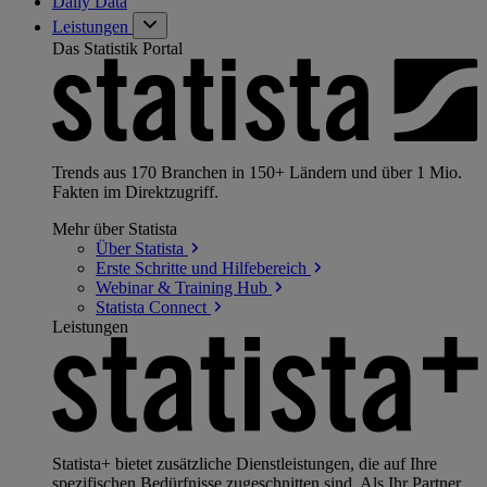
Daily Data
Leistungen
Das Statistik Portal
Trends aus 170 Branchen in 150+ Ländern und über 1 Mio.
Fakten im Direktzugriff.
Mehr über Statista
Über
Statista
Erste Schritte und
Hilfebereich
Webinar & Training
Hub
Statista
Connect
Leistungen
Statista+ bietet zusätzliche Dienstleistungen, die auf Ihre
spezifischen Bedürfnisse zugeschnitten sind. Als Ihr Partner