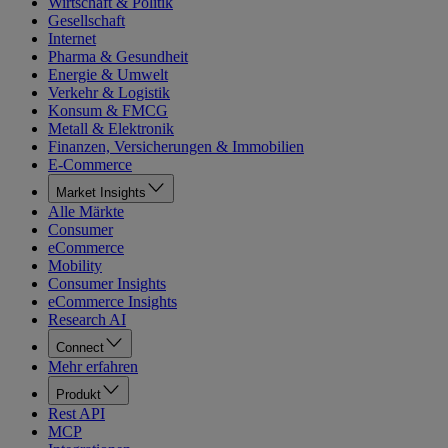
Wirtschaft & Politik
Gesellschaft
Internet
Pharma & Gesundheit
Energie & Umwelt
Verkehr & Logistik
Konsum & FMCG
Metall & Elektronik
Finanzen, Versicherungen & Immobilien
E-Commerce
Market Insights
Alle Märkte
Consumer
eCommerce
Mobility
Consumer Insights
eCommerce Insights
Research AI
Connect
Mehr erfahren
Produkt
Rest API
MCP