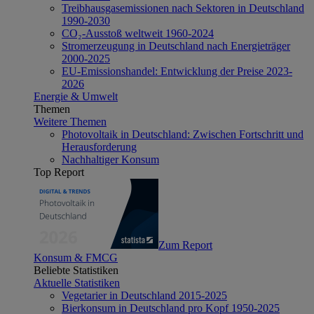
Treibhausgasemissionen nach Sektoren in Deutschland
1990-2030
CO₂-Ausstoß weltweit 1960-2024
Stromerzeugung in Deutschland nach Energieträger
2000-2025
EU-Emissionshandel: Entwicklung der Preise 2023-
2026
Energie & Umwelt
Themen
Weitere Themen
Photovoltaik in Deutschland: Zwischen Fortschritt und
Herausforderung
Nachhaltiger Konsum
Top Report
Zum Report
Konsum & FMCG
Beliebte Statistiken
Aktuelle Statistiken
Vegetarier in Deutschland 2015-2025
Bierkonsum in Deutschland pro Kopf 1950-2025