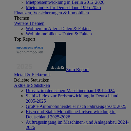
Mietpreisentwicklung in Berlin 2012-2026
Mietenindex für Deutschland 1995-2025
Finanzen, Versicherungen & Immobilien
Themen
Weitere Themen
Wohnen im Alter - Daten & Fakten
Wohnimmobilien – Daten & Fakten
Top Report
Zum Report
Metall & Elektronik
Beliebte Statistiken
Aktuelle Statistiken
Umsatz im deutschen Maschinenbau 1991-2024
Stahl - Index zur Preisentwicklung in Deutschland
2005-2025
Größte Automobilhersteller nach Fahrzeugabsatz 2025
Eisen und Stahl: Monatliche Preisentwicklung in
Deutschland 2025-2026
Auftragseingang im Maschinen- und Anlagenbau 2024-
2026