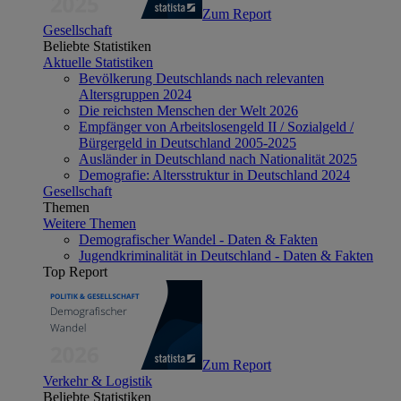
Zum Report
Gesellschaft
Beliebte Statistiken
Aktuelle Statistiken
Bevölkerung Deutschlands nach relevanten
Altersgruppen 2024
Die reichsten Menschen der Welt 2026
Empfänger von Arbeitslosengeld II / Sozialgeld /
Bürgergeld in Deutschland 2005-2025
Ausländer in Deutschland nach Nationalität 2025
Demografie: Altersstruktur in Deutschland 2024
Gesellschaft
Themen
Weitere Themen
Demografischer Wandel - Daten & Fakten
Jugendkriminalität in Deutschland - Daten & Fakten
Top Report
Zum Report
Verkehr & Logistik
Beliebte Statistiken