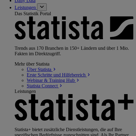
Daily Data
Leistungen
Das Statistik Portal
Trends aus 170 Branchen in 150+ Ländern und über 1 Mio.
Fakten im Direktzugriff.
Mehr über Statista
Über
Statista
Erste Schritte und
Hilfebereich
Webinar & Training
Hub
Statista
Connect
Leistungen
Statista+ bietet zusätzliche Dienstleistungen, die auf Ihre
spezifischen Bedürfnisse zugeschnitten sind. Als Ihr Partner