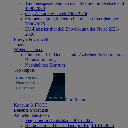
Treibhausgasemissionen nach Sektoren in Deutschland
1990-2030
CO₂-Ausstoß weltweit 1960-2024
Stromerzeugung in Deutschland nach Energieträger
2000-2025
EU-Emissionshandel: Entwicklung der Preise 2023-
2026
Energie & Umwelt
Themen
Weitere Themen
Photovoltaik in Deutschland: Zwischen Fortschritt und
Herausforderung
Nachhaltiger Konsum
Top Report
Zum Report
Konsum & FMCG
Beliebte Statistiken
Aktuelle Statistiken
Vegetarier in Deutschland 2015-2025
Bierkonsum in Deutschland pro Kopf 1950-2025