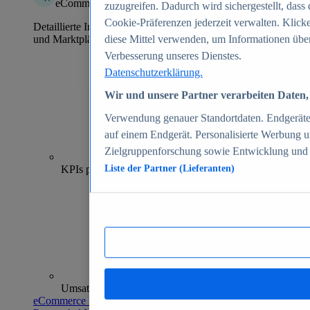
eCommerce Insights
zuzugreifen. Dadurch wird sichergestellt, dass 
Cookie-Präferenzen jederzeit verwalten. Klick
Detaillierte Informationen zu mehr als 39.000 Online-Shops
und Marktplätzen
diese Mittel verwenden, um Informationen über
Verbesserung unseres Dienstes.
Datenschutzerklärung.
Wir und unsere Partner verarbeiten Daten, 
Verwendung genauer Standortdaten. Endgeräteei
auf einem Endgerät. Personalisierte Werbung 
Zielgruppenforschung sowie Entwicklung und
70+
KPIs pro Shop
Liste der Partner (Lieferanten)
Umsatzanalysen und -prognosen
eCommerce Insights entdecken