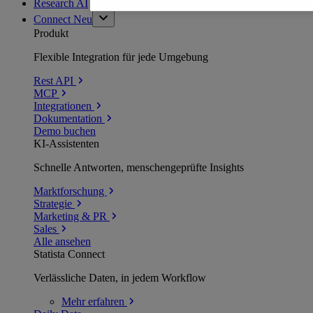
Research AI
Connect
Neu
Produkt
Flexible Integration für jede Umgebung
Rest API
MCP
Integrationen
Dokumentation
Demo buchen
KI-Assistenten
Schnelle Antworten, menschengeprüfte Insights
Marktforschung
Strategie
Marketing & PR
Sales
Alle ansehen
Statista Connect
Verlässliche Daten, in jedem Workflow
Mehr
erfahren