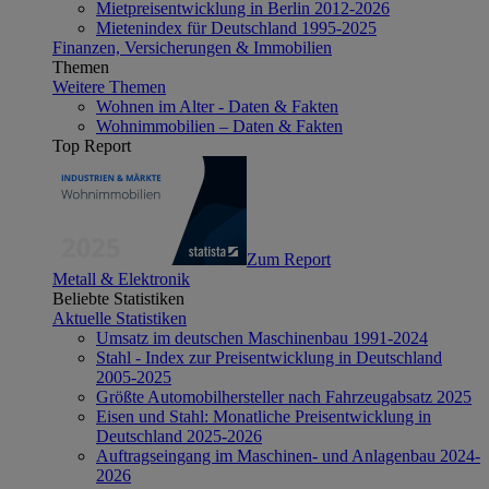
Mietpreisentwicklung in Berlin 2012-2026
Mietenindex für Deutschland 1995-2025
Finanzen, Versicherungen & Immobilien
Themen
Weitere Themen
Wohnen im Alter - Daten & Fakten
Wohnimmobilien – Daten & Fakten
Top Report
Zum Report
Metall & Elektronik
Beliebte Statistiken
Aktuelle Statistiken
Umsatz im deutschen Maschinenbau 1991-2024
Stahl - Index zur Preisentwicklung in Deutschland
2005-2025
Größte Automobilhersteller nach Fahrzeugabsatz 2025
Eisen und Stahl: Monatliche Preisentwicklung in
Deutschland 2025-2026
Auftragseingang im Maschinen- und Anlagenbau 2024-
2026