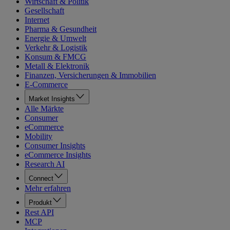
Wirtschaft & Politik
Gesellschaft
Internet
Pharma & Gesundheit
Energie & Umwelt
Verkehr & Logistik
Konsum & FMCG
Metall & Elektronik
Finanzen, Versicherungen & Immobilien
E-Commerce
Market Insights
Alle Märkte
Consumer
eCommerce
Mobility
Consumer Insights
eCommerce Insights
Research AI
Connect
Mehr erfahren
Produkt
Rest API
MCP