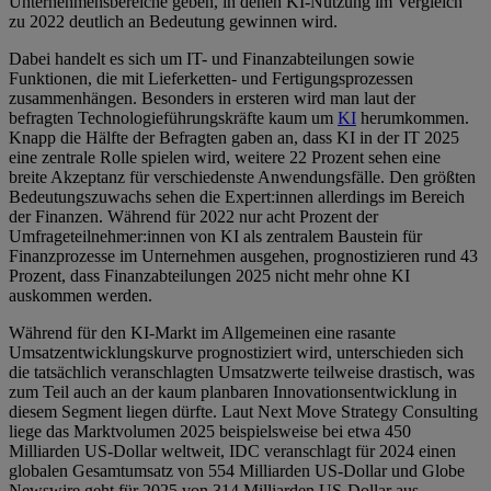
Unternehmensbereiche geben, in denen KI-Nutzung im Vergleich
zu 2022 deutlich an Bedeutung gewinnen wird.
Dabei handelt es sich um IT- und Finanzabteilungen sowie
Funktionen, die mit Lieferketten- und Fertigungsprozessen
zusammenhängen. Besonders in ersteren wird man laut der
befragten Technologieführungskräfte kaum um
KI
herumkommen.
Knapp die Hälfte der Befragten gaben an, dass KI in der IT 2025
eine zentrale Rolle spielen wird, weitere 22 Prozent sehen eine
breite Akzeptanz für verschiedenste Anwendungsfälle. Den größten
Bedeutungszuwachs sehen die Expert:innen allerdings im Bereich
der Finanzen. Während für 2022 nur acht Prozent der
Umfrageteilnehmer:innen von KI als zentralem Baustein für
Finanzprozesse im Unternehmen ausgehen, prognostizieren rund 43
Prozent, dass Finanzabteilungen 2025 nicht mehr ohne KI
auskommen werden.
Während für den KI-Markt im Allgemeinen eine rasante
Umsatzentwicklungskurve prognostiziert wird, unterschieden sich
die tatsächlich veranschlagten Umsatzwerte teilweise drastisch, was
zum Teil auch an der kaum planbaren Innovationsentwicklung in
diesem Segment liegen dürfte. Laut Next Move Strategy Consulting
liege das Marktvolumen 2025 beispielsweise bei etwa 450
Milliarden US-Dollar weltweit, IDC veranschlagt für 2024 einen
globalen Gesamtumsatz von 554 Milliarden US-Dollar und Globe
Newswire geht für 2025 von 314 Milliarden US-Dollar aus.