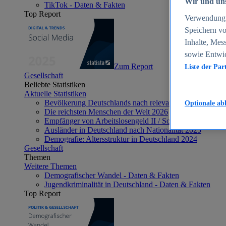
Wir und uns
TikTok - Daten & Fakten
Top Report
Verwendung g
Speichern vo
Inhalte, Mes
sowie Entwi
Zum Report
Liste der Par
Gesellschaft
Beliebte Statistiken
Aktuelle Statistiken
Bevölkerung Deutschlands nach relevanten Altersgrupp
Optionale ab
Die reichsten Menschen der Welt 2026
Empfänger von Arbeitslosengeld II / Sozialgeld / Bürge
Ausländer in Deutschland nach Nationalität 2025
Demografie: Altersstruktur in Deutschland 2024
Gesellschaft
Themen
Weitere Themen
Demografischer Wandel - Daten & Fakten
Jugendkriminalität in Deutschland - Daten & Fakten
Top Report