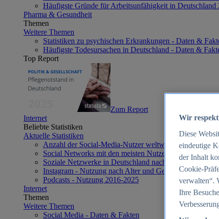
Häufigste Gründe für Arbeitsunfähigkeit in Deutschland
Pharma & Gesundheit
Themen
Weitere Themen
Statistiken zu psychischen Erkrankungen - Daten & Fakt
Häufigste Todesursachen in Deutschland - Daten & Fakt
Top Report
Zum Report
Wir respekt
Internet
Beliebte Statistiken
Diese Websi
Aktuelle Statistiken
Anzahl der Social-Media-Nutzer weltweit 2012-2025
eindeutige K
Social Networks mit den meisten Nutzern weltweit 2025
der Inhalt k
Soziale Netzwerke in Deutschland nach Generationen 2
Cookie-Präfe
Instagram - Nutzung nach Alter und Geschlecht in Deut
Podcasts - Nutzung 2016-2025
verwalten“. 
Internet
Ihre Besuche
Themen
Verbesserung
Weitere Themen
Social Media - Daten & Fakten