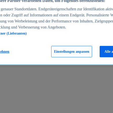
ere Partner verarbeiten Daten, um Folgendes bereitzustellen:
enauer Standortdaten. Endgeräteeigenschaften zur Identifikation aktiv
n oder Zugriff auf Informationen auf einem Endgerät. Personalisierte
sung von Werbeleistung und der Performance von Inhalten, Zielgruppe
cklung und Verbesserung von Angeboten.
tner (Lieferanten)
en 2024
lehnen
Einstellungen anpassen
Alle 
rgeld in Deutschland 2005-2025