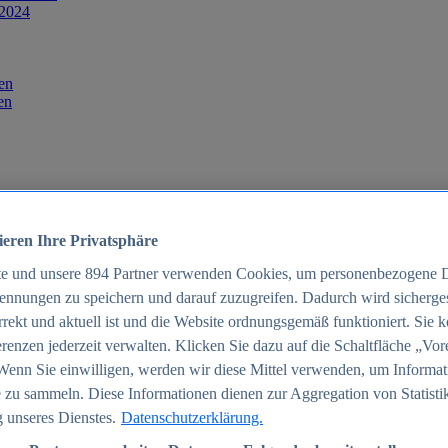
 2024
en
en
ieren Ihre Privatsphäre
te und unsere
894
Partner verwenden Cookies, um personenbezogene 
ennungen zu speichern und darauf zuzugreifen. Dadurch wird sichergest
orrekt und aktuell ist und die Website ordnungsgemäß funktioniert. Sie 
025
renzen jederzeit verwalten. Klicken Sie dazu auf die Schaltfläche „Vor
schland 2025
Wenn Sie einwilligen, werden wir diese Mittel verwenden, um Informat
 zu sammeln. Diese Informationen dienen zur Aggregation von Statisti
 unseres Dienstes.
Datenschutzerklärung.