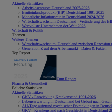
Aktuelle Statistiken
Arbeitslosenquote Deutschland 2005-2026
Bruttoinlandsprodukt (BIP) Deutschland 1991-2025
Monatliche Inflationsrate in Deutschland 2024-2026
Wirtschaftswachstum Deutschland - Veränderung des B
Wertvollste Unternehmen der Welt 2026
Wirtschaft & Politik
Themen
Weitere Themen
Wirtschaftswachstum: Deutschland zwischen Rezession 
Generation Z auf dem Arbeitsmarkt - Daten & Fakten
Top Report
Zum Report
Pharma & Gesundheit
Beliebte Statistiken
Aktuelle Statistiken
GKV - Entwicklung Krankenstand 1991-2026
Lebenserwartung in Deutschland bei Geburt nach Gesch
AU-Tage aufgrund psychischer Erkrankungen in Deutsc
GKV - Krankenstand nach Geschlecht in Deutschland 