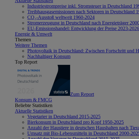
Aktuelle Statistiken
Industriestrompreise inkl. Stromsteuer in Deutschland 1
Treibhausgasemissionen nach Sektoren in Deutschland 
CO₂-Ausstoß weltweit 1960-2024
Stromerzeugung in Deutschland nach Energieträger 200
EU-Emissionshandel: Entwicklung der Preise 2023-202
Energie & Umwelt
Themen
Weitere Themen
Photovoltaik in Deutschland: Zwischen Fortschritt und 
Nachhaltiger Konsum
Top Report
Zum Report
Konsum & FMCG
Beliebte Statistiken
Aktuelle Statistiken
Vegetarier in Deutschland 2015-2025
Bierkonsum in Deutschland pro Kopf 1950-2025
Anzahl der Haustiere in deutschen Haushalten nach Tier
Umsatz mit Bio-Lebensmitteln in Deutschland 2000-202
Anzahl der Veganer in Deutschland 2015-2025