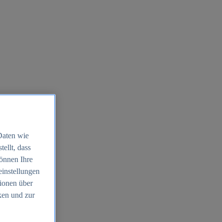
Daten wie
ellt, dass
können Ihre
einstellungen
ionen über
ken und zur