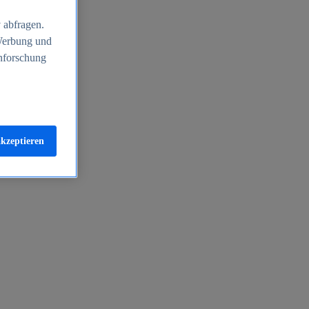
 abfragen.
 Werbung und
nforschung
akzeptieren