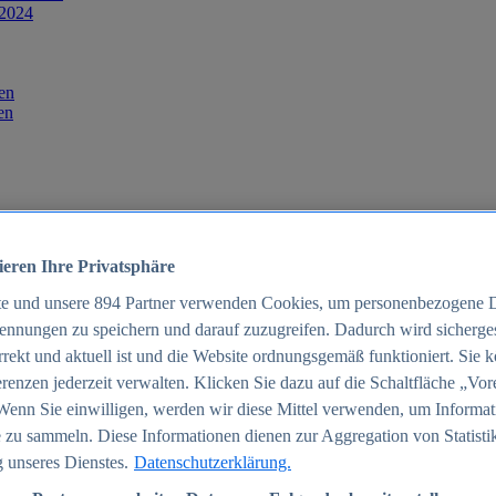
 2024
en
en
ieren Ihre Privatsphäre
te und unsere
894
Partner verwenden Cookies, um personenbezogene 
ennungen zu speichern und darauf zuzugreifen. Dadurch wird sichergest
orrekt und aktuell ist und die Website ordnungsgemäß funktioniert. Sie 
025
renzen jederzeit verwalten. Klicken Sie dazu auf die Schaltfläche „Vor
schland 2025
Wenn Sie einwilligen, werden wir diese Mittel verwenden, um Informat
 zu sammeln. Diese Informationen dienen zur Aggregation von Statisti
 unseres Dienstes.
Datenschutzerklärung.