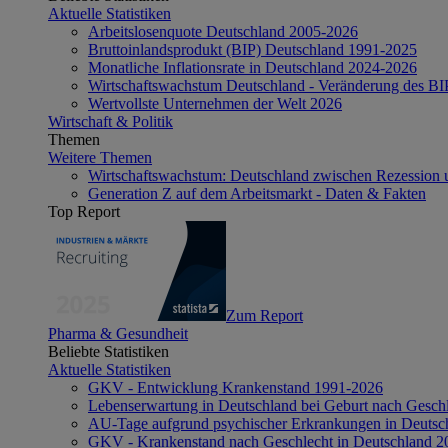
Aktuelle Statistiken
Arbeitslosenquote Deutschland 2005-2026
Bruttoinlandsprodukt (BIP) Deutschland 1991-2025
Monatliche Inflationsrate in Deutschland 2024-2026
Wirtschaftswachstum Deutschland - Veränderung des B
Wertvollste Unternehmen der Welt 2026
Wirtschaft & Politik
Themen
Weitere Themen
Wirtschaftswachstum: Deutschland zwischen Rezession 
Generation Z auf dem Arbeitsmarkt - Daten & Fakten
Top Report
Zum Report
Pharma & Gesundheit
Beliebte Statistiken
Aktuelle Statistiken
GKV - Entwicklung Krankenstand 1991-2026
Lebenserwartung in Deutschland bei Geburt nach Gesch
AU-Tage aufgrund psychischer Erkrankungen in Deutsc
GKV - Krankenstand nach Geschlecht in Deutschland 