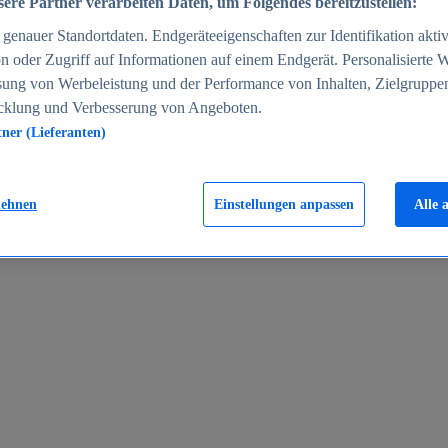
ere Partner verarbeiten Daten, um Folgendes bereitzustellen:
enauer Standortdaten. Endgeräteeigenschaften zur Identifikation aktiv
n oder Zugriff auf Informationen auf einem Endgerät. Personalisierte
sung von Werbeleistung und der Performance von Inhalten, Zielgruppe
cklung und Verbesserung von Angeboten.
tner (Lieferanten)
en 2024
lehnen
Einstellungen anpassen
Alle 
rgeld in Deutschland 2005-2025