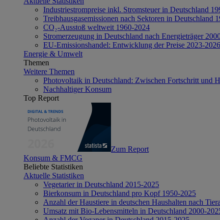
Aktuelle Statistiken
Industriestrompreise inkl. Stromsteuer in Deutschland 1
Treibhausgasemissionen nach Sektoren in Deutschland 
CO₂-Ausstoß weltweit 1960-2024
Stromerzeugung in Deutschland nach Energieträger 200
EU-Emissionshandel: Entwicklung der Preise 2023-202
Energie & Umwelt
Themen
Weitere Themen
Photovoltaik in Deutschland: Zwischen Fortschritt und 
Nachhaltiger Konsum
Top Report
Zum Report
Konsum & FMCG
Beliebte Statistiken
Aktuelle Statistiken
Vegetarier in Deutschland 2015-2025
Bierkonsum in Deutschland pro Kopf 1950-2025
Anzahl der Haustiere in deutschen Haushalten nach Tier
Umsatz mit Bio-Lebensmitteln in Deutschland 2000-202
Anzahl der Veganer in Deutschland 2015-2025