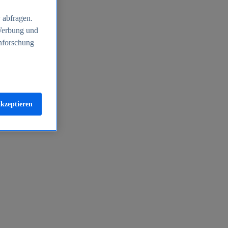
 abfragen.
 Werbung und
nforschung
akzeptieren