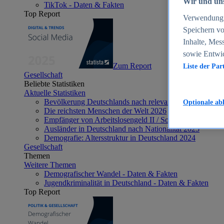
Wir und uns
TikTok - Daten & Fakten
Top Report
Verwendung g
Speichern vo
Inhalte, Mes
sowie Entwi
Zum Report
Liste der Par
Gesellschaft
Beliebte Statistiken
Aktuelle Statistiken
Bevölkerung Deutschlands nach relevanten Altersgrupp
Optionale ab
Die reichsten Menschen der Welt 2026
Empfänger von Arbeitslosengeld II / Sozialgeld / Bürge
Ausländer in Deutschland nach Nationalität 2025
Demografie: Altersstruktur in Deutschland 2024
Gesellschaft
Themen
Weitere Themen
Demografischer Wandel - Daten & Fakten
Jugendkriminalität in Deutschland - Daten & Fakten
Top Report