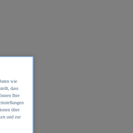
Daten wie
ellt, dass
können Ihre
einstellungen
ionen über
ken und zur