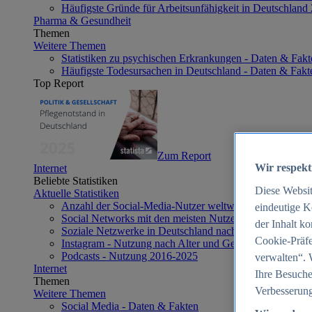
Häufigste Gründe für Arbeitsunfähigkeit in Deutschland
Pharma & Gesundheit
Themen
Weitere Themen
Statistiken zu psychischen Erkrankungen - Daten & Fakt
Häufigste Todesursachen in Deutschland - Daten & Fakt
Top Report
Zum Report
Wir respekt
Internet
Beliebte Statistiken
Diese Websi
Aktuelle Statistiken
Anzahl der Social-Media-Nutzer weltweit 2012-2025
eindeutige K
Social Networks mit den meisten Nutzern weltweit 2025
der Inhalt k
Soziale Netzwerke in Deutschland nach Generationen 2
Cookie-Präfe
Instagram - Nutzung nach Alter und Geschlecht in Deut
Podcasts - Nutzung 2016-2025
verwalten“. 
Internet
Ihre Besuche
Themen
Verbesserung
Weitere Themen
Social Media - Daten & Fakten