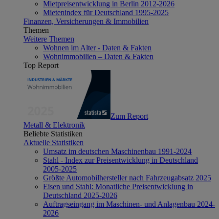
Mietpreisentwicklung in Berlin 2012-2026
Mietenindex für Deutschland 1995-2025
Finanzen, Versicherungen & Immobilien
Themen
Weitere Themen
Wohnen im Alter - Daten & Fakten
Wohnimmobilien – Daten & Fakten
Top Report
Zum Report
Metall & Elektronik
Beliebte Statistiken
Aktuelle Statistiken
Umsatz im deutschen Maschinenbau 1991-2024
Stahl - Index zur Preisentwicklung in Deutschland
2005-2025
Größte Automobilhersteller nach Fahrzeugabsatz 2025
Eisen und Stahl: Monatliche Preisentwicklung in
Deutschland 2025-2026
Auftragseingang im Maschinen- und Anlagenbau 2024-
2026