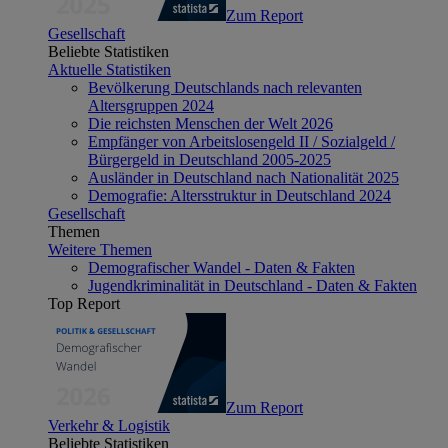
Zum Report
Gesellschaft
Beliebte Statistiken
Aktuelle Statistiken
Bevölkerung Deutschlands nach relevanten
Altersgruppen 2024
Die reichsten Menschen der Welt 2026
Empfänger von Arbeitslosengeld II / Sozialgeld /
Bürgergeld in Deutschland 2005-2025
Ausländer in Deutschland nach Nationalität 2025
Demografie: Altersstruktur in Deutschland 2024
Gesellschaft
Themen
Weitere Themen
Demografischer Wandel - Daten & Fakten
Jugendkriminalität in Deutschland - Daten & Fakten
Top Report
Zum Report
Verkehr & Logistik
Beliebte Statistiken