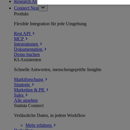
Research AI
Connect
Neu
Produkt
Flexible Integration für jede Umgebung
Rest API
MCP
Integrationen
Dokumentation
Demo buchen
KI-Assistenten
Schnelle Antworten, menschengeprüfte Insights
Marktforschung
Strategie
Marketing & PR
Sales
Alle ansehen
Statista Connect
Verlässliche Daten, in jedem Workflow
Mehr
erfahren