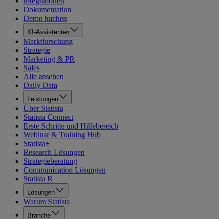
Integrationen
Dokumentation
Demo buchen
KI-Assistenten
Marktforschung
Strategie
Marketing & PR
Sales
Alle ansehen
Daily Data
Leistungen
Über Statista
Statista Connect
Erste Schritte und Hilfebereich
Webinar & Training Hub
Statista+
Research Lösungen
Strategieberatung
Communication Lösungen
Statista R
Lösungen
Warum Statista
Branche