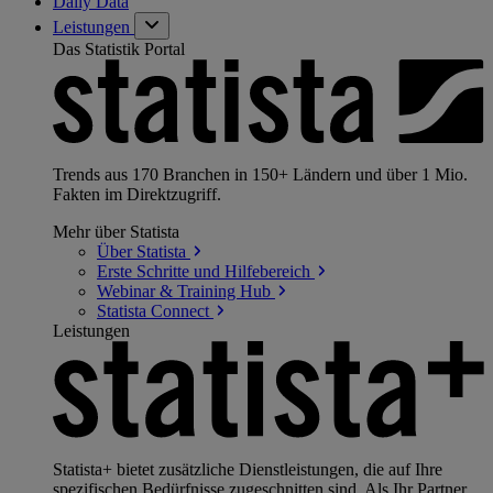
Daily Data
Leistungen
Das Statistik Portal
Trends aus 170 Branchen in 150+ Ländern und über 1 Mio.
Fakten im Direktzugriff.
Mehr über Statista
Über
Statista
Erste Schritte und
Hilfebereich
Webinar & Training
Hub
Statista
Connect
Leistungen
Statista+ bietet zusätzliche Dienstleistungen, die auf Ihre
spezifischen Bedürfnisse zugeschnitten sind. Als Ihr Partner