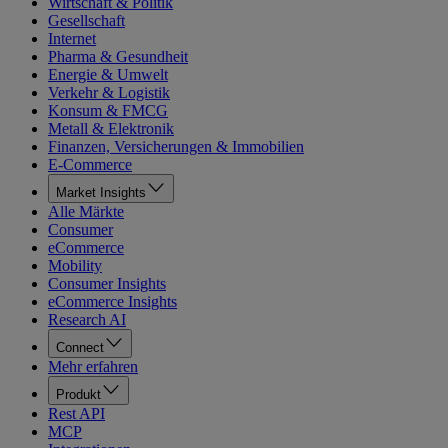
Wirtschaft & Politik
Gesellschaft
Internet
Pharma & Gesundheit
Energie & Umwelt
Verkehr & Logistik
Konsum & FMCG
Metall & Elektronik
Finanzen, Versicherungen & Immobilien
E-Commerce
Market Insights
Alle Märkte
Consumer
eCommerce
Mobility
Consumer Insights
eCommerce Insights
Research AI
Connect
Mehr erfahren
Produkt
Rest API
MCP