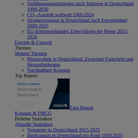
Treibhausgasemissionen nach Sektoren in Deutschland
1990-2030
CO₂-Ausstoß weltweit 1960-2024
Stromerzeugung in Deutschland nach Energieträger
2000-2025
EU-Emissionshandel: Entwicklung der Preise 2023-
2026
Energie & Umwelt
Themen
Weitere Themen
Photovoltaik in Deutschland: Zwischen Fortschritt und
Herausforderung
Nachhaltiger Konsum
Top Report
Zum Report
Konsum & FMCG
Beliebte Statistiken
Aktuelle Statistiken
Vegetarier in Deutschland 2015-2025
Bierkonsum in Deutschland pro Kopf 1950-2025