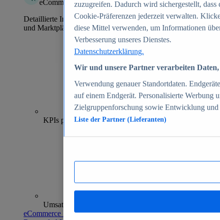
eCommerce Insights
zuzugreifen. Dadurch wird sichergestellt, dass 
Cookie-Präferenzen jederzeit verwalten. Klick
Detaillierte Informationen zu mehr als 39.000 Online-Shops
und Marktplätzen
diese Mittel verwenden, um Informationen über
Verbesserung unseres Dienstes.
Datenschutzerklärung.
Wir und unsere Partner verarbeiten Daten, 
Verwendung genauer Standortdaten. Endgeräteei
auf einem Endgerät. Personalisierte Werbung 
Zielgruppenforschung sowie Entwicklung und
70+
KPIs pro Shop
Liste der Partner (Lieferanten)
Umsatzanalysen und -prognosen
eCommerce Insights entdecken