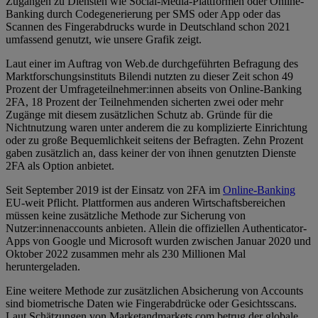
Zugängen zu Diensten wie Social-Media-Plattformen oder Online-
Banking durch Codegenerierung per SMS oder App oder das
Scannen des Fingerabdrucks wurde in Deutschland schon 2021
umfassend genutzt, wie unsere Grafik zeigt.
Laut einer im Auftrag von Web.de durchgeführten Befragung des
Marktforschungsinstituts Bilendi nutzten zu dieser Zeit schon 49
Prozent der Umfrageteilnehmer:innen abseits von Online-Banking
2FA, 18 Prozent der Teilnehmenden sicherten zwei oder mehr
Zugänge mit diesem zusätzlichen Schutz ab. Gründe für die
Nichtnutzung waren unter anderem die zu komplizierte Einrichtung
oder zu große Bequemlichkeit seitens der Befragten. Zehn Prozent
gaben zusätzlich an, dass keiner der von ihnen genutzten Dienste
2FA als Option anbietet.
Seit September 2019 ist der Einsatz von 2FA im
Online-Banking
EU-weit Pflicht. Plattformen aus anderen Wirtschaftsbereichen
müssen keine zusätzliche Methode zur Sicherung von
Nutzer:innenaccounts anbieten. Allein die offiziellen Authenticator-
Apps von Google und Microsoft wurden zwischen Januar 2020 und
Oktober 2022 zusammen mehr als 230 Millionen Mal
heruntergeladen.
Eine weitere Methode zur zusätzlichen Absicherung von Accounts
sind biometrische Daten wie Fingerabdrücke oder Gesichtsscans.
Laut Schätzungen von Marketandmarkets.com betrug der globale