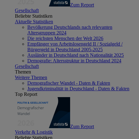
Zum Report
Gesellschaft
Beliebte Statistiken
Aktuelle Statistiken
Bevölkerung Deutschlands nach relevanten
Altersgruppen 2024
Die reichsten Menschen der Welt 2026
Empfänger von Arbeitslosengeld II / Sozialgeld /
Bürgergeld in Deutschland 2005-2025
Ausländer in Deutschland nach Nationalität 2025
Demografie: Altersstruktur in Deutschland 2024
Gesellschaft
Themen
Weitere Themen
Demografischer Wandel - Daten & Fakten
Jugendkriminalität in Deutschland - Daten & Fakten
Top Report
Zum Report
Verkehr & Logistik
Beliebte Statistiken