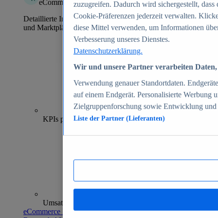
eCommerce Insights
zuzugreifen. Dadurch wird sichergestellt, dass 
Cookie-Präferenzen jederzeit verwalten. Klick
Detaillierte Informationen zu mehr als 39.000 Online-Shops
und Marktplätzen
diese Mittel verwenden, um Informationen über
Verbesserung unseres Dienstes.
Datenschutzerklärung.
Wir und unsere Partner verarbeiten Daten, 
Verwendung genauer Standortdaten. Endgeräteei
auf einem Endgerät. Personalisierte Werbung 
Zielgruppenforschung sowie Entwicklung und
70+
KPIs pro Shop
Liste der Partner (Lieferanten)
Umsatzanalysen und -prognosen
eCommerce Insights entdecken