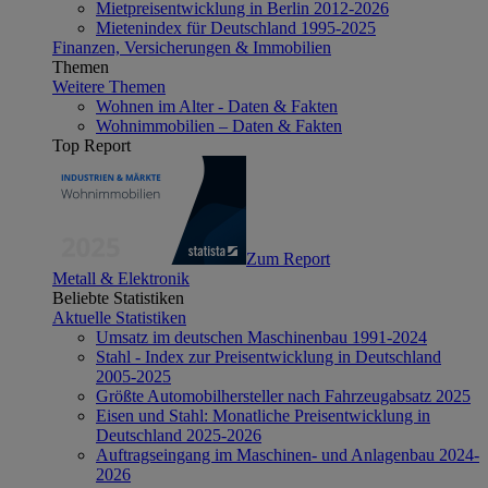
Mietpreisentwicklung in Berlin 2012-2026
Mietenindex für Deutschland 1995-2025
Finanzen, Versicherungen & Immobilien
Themen
Weitere Themen
Wohnen im Alter - Daten & Fakten
Wohnimmobilien – Daten & Fakten
Top Report
Zum Report
Metall & Elektronik
Beliebte Statistiken
Aktuelle Statistiken
Umsatz im deutschen Maschinenbau 1991-2024
Stahl - Index zur Preisentwicklung in Deutschland
2005-2025
Größte Automobilhersteller nach Fahrzeugabsatz 2025
Eisen und Stahl: Monatliche Preisentwicklung in
Deutschland 2025-2026
Auftragseingang im Maschinen- und Anlagenbau 2024-
2026