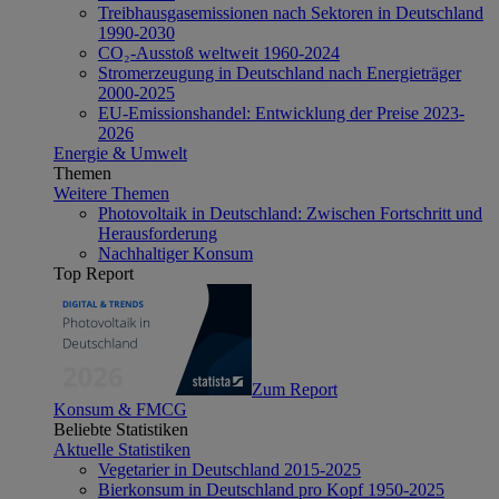
Treibhausgasemissionen nach Sektoren in Deutschland
1990-2030
CO₂-Ausstoß weltweit 1960-2024
Stromerzeugung in Deutschland nach Energieträger
2000-2025
EU-Emissionshandel: Entwicklung der Preise 2023-
2026
Energie & Umwelt
Themen
Weitere Themen
Photovoltaik in Deutschland: Zwischen Fortschritt und
Herausforderung
Nachhaltiger Konsum
Top Report
Zum Report
Konsum & FMCG
Beliebte Statistiken
Aktuelle Statistiken
Vegetarier in Deutschland 2015-2025
Bierkonsum in Deutschland pro Kopf 1950-2025