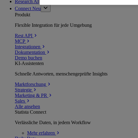
Research AI
Connect
Neu
Produkt
Flexible Integration für jede Umgebung
Rest API
MCP
Integrationen
Dokumentation
Demo buchen
KI-Assistenten
Schnelle Antworten, menschengeprüfte Insights
Marktforschung
Strategie
Marketing & PR
Sales
Alle ansehen
Statista Connect
Verlässliche Daten, in jedem Workflow
Mehr
erfahren