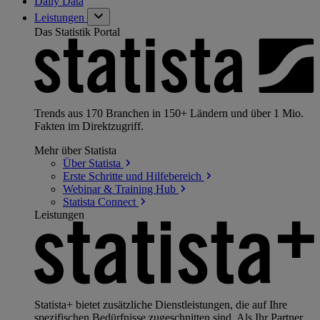
Daily Data
Leistungen
Das Statistik Portal
Trends aus 170 Branchen in 150+ Ländern und über 1 Mio.
Fakten im Direktzugriff.
Mehr über Statista
Über
Statista
Erste Schritte und
Hilfebereich
Webinar & Training
Hub
Statista
Connect
Leistungen
Statista+ bietet zusätzliche Dienstleistungen, die auf Ihre
spezifischen Bedürfnisse zugeschnitten sind. Als Ihr Partner