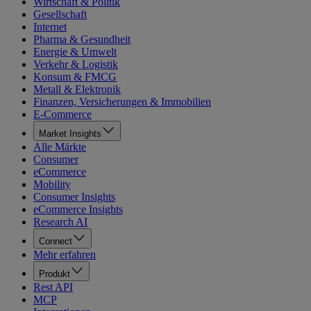
Wirtschaft & Politik
Gesellschaft
Internet
Pharma & Gesundheit
Energie & Umwelt
Verkehr & Logistik
Konsum & FMCG
Metall & Elektronik
Finanzen, Versicherungen & Immobilien
E-Commerce
Market Insights
Alle Märkte
Consumer
eCommerce
Mobility
Consumer Insights
eCommerce Insights
Research AI
Connect
Mehr erfahren
Produkt
Rest API
MCP