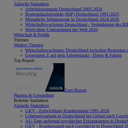
Aktuelle Statistiken
Arbeitslosenquote Deutschland 2005-2026
Bruttoinlandsprodukt (BIP) Deutschland 1991-2025
Monatliche Inflationsrate in Deutschland 2024-2026
Wirtschaftswachstum Deutschland - Veränderung des B
Wertvollste Unternehmen der Welt 2026
Wirtschaft & Politik
Themen
Weitere Themen
Wirtschaftswachstum: Deutschland zwischen Rezession 
Generation Z auf dem Arbeitsmarkt - Daten & Fakten
Top Report
Zum Report
Pharma & Gesundheit
Beliebte Statistiken
Aktuelle Statistiken
GKV - Entwicklung Krankenstand 1991-2026
Lebenserwartung in Deutschland bei Geburt nach Gesch
AU-Tage aufgrund psychischer Erkrankungen in Deutsc
GKV - Krankenstand nach Geschlecht in Deutschland 