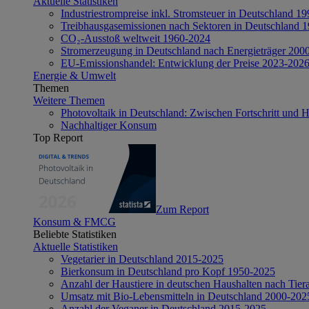
Aktuelle Statistiken
Industriestrompreise inkl. Stromsteuer in Deutschland 1
Treibhausgasemissionen nach Sektoren in Deutschland 
CO₂-Ausstoß weltweit 1960-2024
Stromerzeugung in Deutschland nach Energieträger 200
EU-Emissionshandel: Entwicklung der Preise 2023-202
Energie & Umwelt
Themen
Weitere Themen
Photovoltaik in Deutschland: Zwischen Fortschritt und 
Nachhaltiger Konsum
Top Report
Zum Report
Konsum & FMCG
Beliebte Statistiken
Aktuelle Statistiken
Vegetarier in Deutschland 2015-2025
Bierkonsum in Deutschland pro Kopf 1950-2025
Anzahl der Haustiere in deutschen Haushalten nach Tier
Umsatz mit Bio-Lebensmitteln in Deutschland 2000-202
Anzahl der Veganer in Deutschland 2015-2025