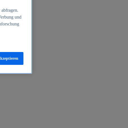
 abfragen.
 Werbung und
nforschung
akzeptieren