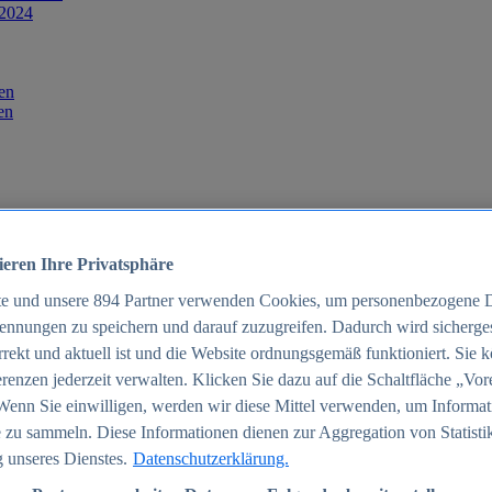
 2024
en
en
ieren Ihre Privatsphäre
te und unsere
894
Partner verwenden Cookies, um personenbezogene 
ennungen zu speichern und darauf zuzugreifen. Dadurch wird sichergest
orrekt und aktuell ist und die Website ordnungsgemäß funktioniert. Sie 
025
renzen jederzeit verwalten. Klicken Sie dazu auf die Schaltfläche „Vor
schland 2025
Wenn Sie einwilligen, werden wir diese Mittel verwenden, um Informat
 zu sammeln. Diese Informationen dienen zur Aggregation von Statisti
 unseres Dienstes.
Datenschutzerklärung.