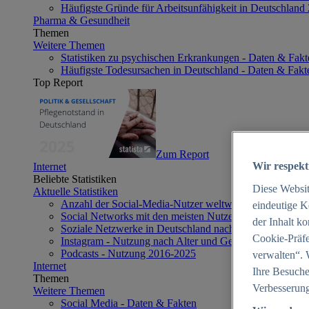
Häufigste Gründe für Arbeitsunfähigkeit in Deutschland
Pharma & Gesundheit
Themen
Weitere Themen
Statistiken zu psychischen Erkrankungen - Daten & Fakt
Häufigste Todesursachen in Deutschland - Daten & Fakt
Top Report
Zum Report
Wir respekt
Internet
Beliebte Statistiken
Diese Websi
Aktuelle Statistiken
Anzahl der Social-Media-Nutzer weltweit 2012-2025
eindeutige K
Social Networks mit den meisten Nutzern weltweit 2025
der Inhalt k
Soziale Netzwerke in Deutschland nach Generationen 2
Cookie-Präfe
Instagram - Nutzung nach Alter und Geschlecht in Deut
Podcasts - Nutzung 2016-2025
verwalten“. 
Internet
Ihre Besuche
Themen
Verbesserung
Weitere Themen
Social Media - Daten & Fakten