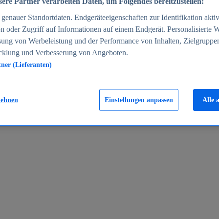
ere Partner verarbeiten Daten, um Folgendes bereitzustellen:
enauer Standortdaten. Endgeräteeigenschaften zur Identifikation aktiv
n oder Zugriff auf Informationen auf einem Endgerät. Personalisierte
sung von Werbeleistung und der Performance von Inhalten, Zielgruppe
cklung und Verbesserung von Angeboten.
tner (Lieferanten)
en 2024
lehnen
Einstellungen anpassen
Alle 
rgeld in Deutschland 2005-2025