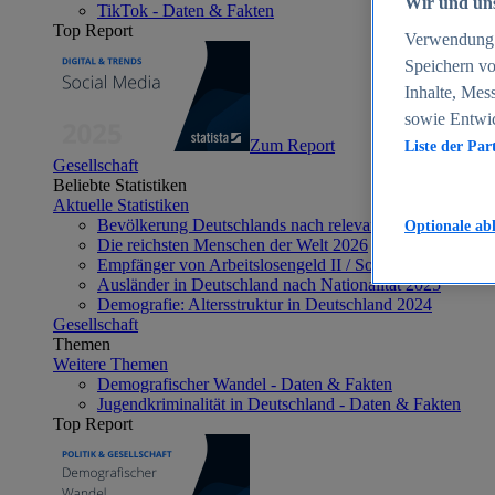
Wir und uns
TikTok - Daten & Fakten
Top Report
Verwendung g
Speichern vo
Inhalte, Mes
sowie Entwi
Zum Report
Liste der Par
Gesellschaft
Beliebte Statistiken
Aktuelle Statistiken
Bevölkerung Deutschlands nach relevanten Altersgrupp
Optionale ab
Die reichsten Menschen der Welt 2026
Empfänger von Arbeitslosengeld II / Sozialgeld / Bürge
Ausländer in Deutschland nach Nationalität 2025
Demografie: Altersstruktur in Deutschland 2024
Gesellschaft
Themen
Weitere Themen
Demografischer Wandel - Daten & Fakten
Jugendkriminalität in Deutschland - Daten & Fakten
Top Report