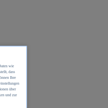
Daten wie
ellt, dass
können Ihre
einstellungen
ionen über
ken und zur