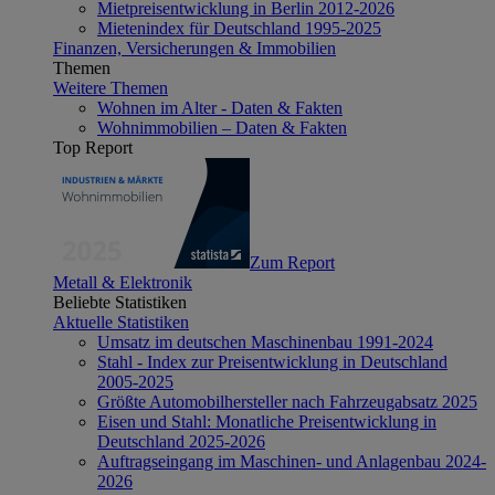
Mietpreisentwicklung in Berlin 2012-2026
Mietenindex für Deutschland 1995-2025
Finanzen, Versicherungen & Immobilien
Themen
Weitere Themen
Wohnen im Alter - Daten & Fakten
Wohnimmobilien – Daten & Fakten
Top Report
Zum Report
Metall & Elektronik
Beliebte Statistiken
Aktuelle Statistiken
Umsatz im deutschen Maschinenbau 1991-2024
Stahl - Index zur Preisentwicklung in Deutschland
2005-2025
Größte Automobilhersteller nach Fahrzeugabsatz 2025
Eisen und Stahl: Monatliche Preisentwicklung in
Deutschland 2025-2026
Auftragseingang im Maschinen- und Anlagenbau 2024-
2026