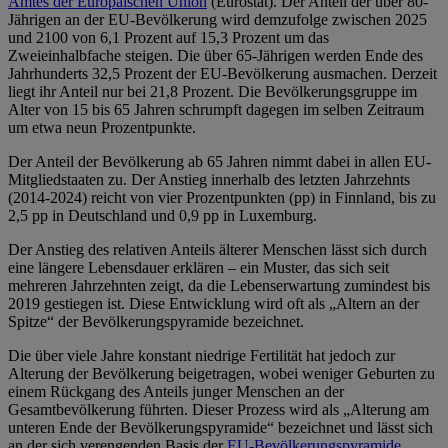
Amtes der Europäischen Union
(Eurostat). Der Anteil der über 80-
Jährigen an der EU-Bevölkerung wird demzufolge zwischen 2025
und 2100 von 6,1 Prozent auf 15,3 Prozent um das
Zweieinhalbfache steigen. Die über 65-Jährigen werden Ende des
Jahrhunderts 32,5 Prozent der EU-Bevölkerung ausmachen. Derzeit
liegt ihr Anteil nur bei 21,8 Prozent. Die Bevölkerungsgruppe im
Alter von 15 bis 65 Jahren schrumpft dagegen im selben Zeitraum
um etwa neun Prozentpunkte.
Der Anteil der Bevölkerung ab 65 Jahren nimmt dabei in allen EU-
Mitgliedstaaten zu. Der Anstieg innerhalb des letzten Jahrzehnts
(2014-2024) reicht von vier Prozentpunkten (pp) in Finnland, bis zu
2,5 pp in Deutschland und 0,9 pp in Luxemburg.
Der Anstieg des relativen Anteils älterer Menschen lässt sich durch
eine längere Lebensdauer erklären – ein Muster, das sich seit
mehreren Jahrzehnten zeigt, da die Lebenserwartung zumindest bis
2019 gestiegen ist. Diese Entwicklung wird oft als „Altern an der
Spitze“ der Bevölkerungspyramide bezeichnet.
Die über viele Jahre konstant niedrige Fertilität hat jedoch zur
Alterung der Bevölkerung beigetragen, wobei weniger Geburten zu
einem Rückgang des Anteils junger Menschen an der
Gesamtbevölkerung führten. Dieser Prozess wird als „Alterung am
unteren Ende der Bevölkerungspyramide“ bezeichnet und lässt sich
an der sich verengenden Basis der
EU-Bevölkerungspyramide