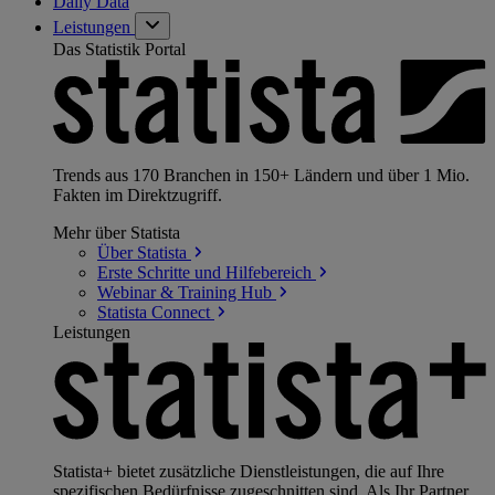
Daily Data
Leistungen
Das Statistik Portal
Trends aus 170 Branchen in 150+ Ländern und über 1 Mio.
Fakten im Direktzugriff.
Mehr über Statista
Über
Statista
Erste Schritte und
Hilfebereich
Webinar & Training
Hub
Statista
Connect
Leistungen
Statista+ bietet zusätzliche Dienstleistungen, die auf Ihre
spezifischen Bedürfnisse zugeschnitten sind. Als Ihr Partner