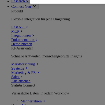
Research AI
Connect
Neu
Produkt
Flexible Integration für jede Umgebung
Rest API
MCP
Integrationen
Dokumentation
Demo buchen
KI-Assistenten
Schnelle Antworten, menschengeprüfte Insights
Marktforschung
Strategie
Marketing & PR
Sales
Alle ansehen
Statista Connect
Verlässliche Daten, in jedem Workflow
Mehr
erfahren