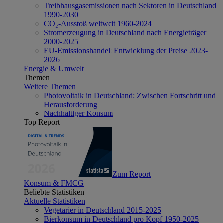
Treibhausgasemissionen nach Sektoren in Deutschland
1990-2030
CO₂-Ausstoß weltweit 1960-2024
Stromerzeugung in Deutschland nach Energieträger
2000-2025
EU-Emissionshandel: Entwicklung der Preise 2023-
2026
Energie & Umwelt
Themen
Weitere Themen
Photovoltaik in Deutschland: Zwischen Fortschritt und
Herausforderung
Nachhaltiger Konsum
Top Report
Zum Report
Konsum & FMCG
Beliebte Statistiken
Aktuelle Statistiken
Vegetarier in Deutschland 2015-2025
Bierkonsum in Deutschland pro Kopf 1950-2025