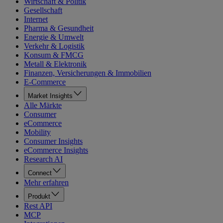
Wirtschaft & Politik
Gesellschaft
Internet
Pharma & Gesundheit
Energie & Umwelt
Verkehr & Logistik
Konsum & FMCG
Metall & Elektronik
Finanzen, Versicherungen & Immobilien
E-Commerce
Market Insights
Alle Märkte
Consumer
eCommerce
Mobility
Consumer Insights
eCommerce Insights
Research AI
Connect
Mehr erfahren
Produkt
Rest API
MCP