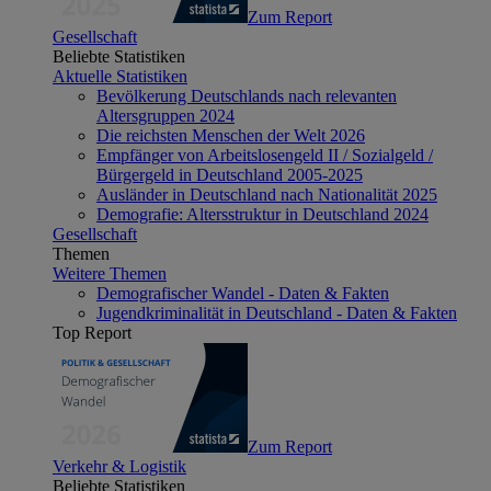
Zum Report
Gesellschaft
Beliebte Statistiken
Aktuelle Statistiken
Bevölkerung Deutschlands nach relevanten
Altersgruppen 2024
Die reichsten Menschen der Welt 2026
Empfänger von Arbeitslosengeld II / Sozialgeld /
Bürgergeld in Deutschland 2005-2025
Ausländer in Deutschland nach Nationalität 2025
Demografie: Altersstruktur in Deutschland 2024
Gesellschaft
Themen
Weitere Themen
Demografischer Wandel - Daten & Fakten
Jugendkriminalität in Deutschland - Daten & Fakten
Top Report
Zum Report
Verkehr & Logistik
Beliebte Statistiken