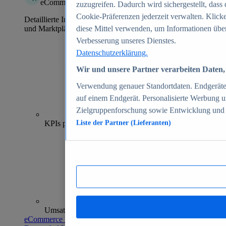
eCommerce Insights
zuzugreifen. Dadurch wird sichergestellt, dass 
Cookie-Präferenzen jederzeit verwalten. Klick
Detaillierte Informationen zu mehr als 39.000 Online-Shops
und Marktplätzen
diese Mittel verwenden, um Informationen über
Verbesserung unseres Dienstes.
Datenschutzerklärung.
Wir und unsere Partner verarbeiten Daten, 
Verwendung genauer Standortdaten. Endgeräteei
auf einem Endgerät. Personalisierte Werbung 
Zielgruppenforschung sowie Entwicklung und
70+
KPIs pro Shop
Liste der Partner (Lieferanten)
Umsatzanalysen und -prognosen
eCommerce Insights entdecken