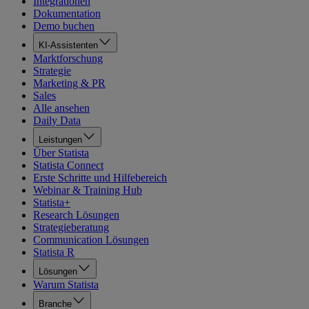
Integrationen
Dokumentation
Demo buchen
KI-Assistenten
Marktforschung
Strategie
Marketing & PR
Sales
Alle ansehen
Daily Data
Leistungen
Über Statista
Statista Connect
Erste Schritte und Hilfebereich
Webinar & Training Hub
Statista+
Research Lösungen
Strategieberatung
Communication Lösungen
Statista R
Lösungen
Warum Statista
Branche