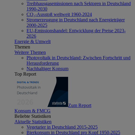
Treibhausgasemissionen nach Sektoren in Deutschland
1990-2030
CO₂-Ausstoß weltweit 1960-2024
Stromerzeugung in Deutschland nach Energieträger
2000-2025
EU-Emissionshandel: Entwicklung der Preise 2023-
2026
Energie & Umwelt
Themen
Weitere Themen
Photovoltaik in Deutschland: Zwischen Fortschritt und
Herausforderung
Nachhaltiger Konsum
Top Report
Zum Report
Konsum & FMCG
Beliebte Statistiken
Aktuelle Statistiken
Vegetarier in Deutschland 2015-2025
Bierkonsum in Deutschland pro Kopf 1950-2025