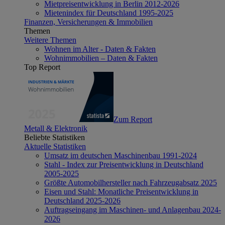
Mietpreisentwicklung in Berlin 2012-2026
Mietenindex für Deutschland 1995-2025
Finanzen, Versicherungen & Immobilien
Themen
Weitere Themen
Wohnen im Alter - Daten & Fakten
Wohnimmobilien – Daten & Fakten
Top Report
Zum Report
Metall & Elektronik
Beliebte Statistiken
Aktuelle Statistiken
Umsatz im deutschen Maschinenbau 1991-2024
Stahl - Index zur Preisentwicklung in Deutschland
2005-2025
Größte Automobilhersteller nach Fahrzeugabsatz 2025
Eisen und Stahl: Monatliche Preisentwicklung in
Deutschland 2025-2026
Auftragseingang im Maschinen- und Anlagenbau 2024-
2026