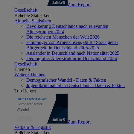
Zum Report
Gesellschaft
Beliebte Statistiken
Aktuelle Statistiken
Bevölkerung Deutschlands nach relevanten
Altersgruppen 2024
Die reichsten Menschen der Welt 2026
Empfänger von Arbeitslosengeld II / Sozialgeld /
Bürgergeld in Deutschland 2005-2025
Ausländer in Deutschland nach Nationalität 2025
Demografie: Altersstruktur in Deutschland 2024
Gesellschaft
Themen
Weitere Themen
Demografischer Wandel - Daten & Fakten
Jugendkriminalität in Deutschland - Daten & Fakten
Top Report
Zum Report
Verkehr & Logistik
Beliebte Statistiken