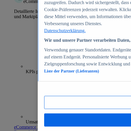
eCommerce Insights
zuzugreifen. Dadurch wird sichergestellt, dass 
Cookie-Präferenzen jederzeit verwalten. Klick
Detaillierte Informationen zu mehr als 39.000 Online-Shops
und Marktplätzen
diese Mittel verwenden, um Informationen über
Verbesserung unseres Dienstes.
Datenschutzerklärung.
Wir und unsere Partner verarbeiten Daten, 
Verwendung genauer Standortdaten. Endgeräteei
auf einem Endgerät. Personalisierte Werbung 
Zielgruppenforschung sowie Entwicklung und
70+
KPIs pro Shop
Liste der Partner (Lieferanten)
Umsatzanalysen und -prognosen
eCommerce Insights entdecken