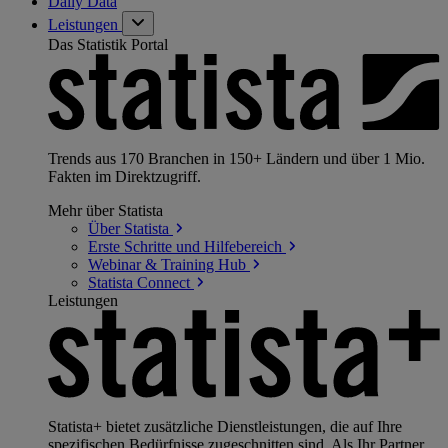
Daily Data
Leistungen
Das Statistik Portal
Trends aus 170 Branchen in 150+ Ländern und über 1 Mio.
Fakten im Direktzugriff.
Mehr über Statista
Über
Statista
Erste Schritte und
Hilfebereich
Webinar & Training
Hub
Statista
Connect
Leistungen
Statista+ bietet zusätzliche Dienstleistungen, die auf Ihre
spezifischen Bedürfnisse zugeschnitten sind. Als Ihr Partner