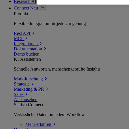
Research AI
Connect
Neu
Produkt
Flexible Integration für jede Umgebung
Rest API
MCP
Integrationen
Dokumentation
Demo buchen
KI-Assistenten
Schnelle Antworten, menschengeprüfte Insights
Marktforschung
Strategie
Marketing & PR
Sales
Alle ansehen
Statista Connect
Verlässliche Daten, in jedem Workflow
Mehr
erfahren