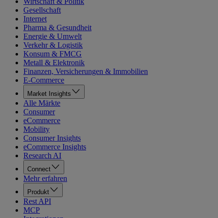
Wirtschaft & Politik
Gesellschaft
Internet
Pharma & Gesundheit
Energie & Umwelt
Verkehr & Logistik
Konsum & FMCG
Metall & Elektronik
Finanzen, Versicherungen & Immobilien
E-Commerce
Market Insights
Alle Märkte
Consumer
eCommerce
Mobility
Consumer Insights
eCommerce Insights
Research AI
Connect
Mehr erfahren
Produkt
Rest API
MCP