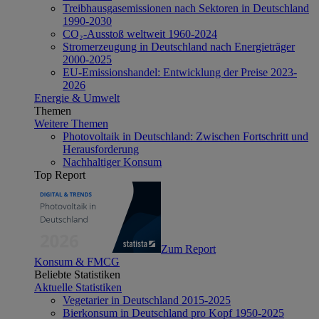
Treibhausgasemissionen nach Sektoren in Deutschland
1990-2030
CO₂-Ausstoß weltweit 1960-2024
Stromerzeugung in Deutschland nach Energieträger
2000-2025
EU-Emissionshandel: Entwicklung der Preise 2023-
2026
Energie & Umwelt
Themen
Weitere Themen
Photovoltaik in Deutschland: Zwischen Fortschritt und
Herausforderung
Nachhaltiger Konsum
Top Report
Zum Report
Konsum & FMCG
Beliebte Statistiken
Aktuelle Statistiken
Vegetarier in Deutschland 2015-2025
Bierkonsum in Deutschland pro Kopf 1950-2025