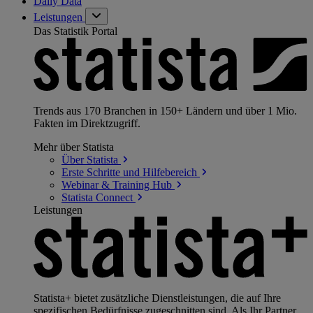
Daily Data
Leistungen
Das Statistik Portal
Trends aus 170 Branchen in 150+ Ländern und über 1 Mio.
Fakten im Direktzugriff.
Mehr über Statista
Über
Statista
Erste Schritte und
Hilfebereich
Webinar & Training
Hub
Statista
Connect
Leistungen
Statista+ bietet zusätzliche Dienstleistungen, die auf Ihre
spezifischen Bedürfnisse zugeschnitten sind. Als Ihr Partner