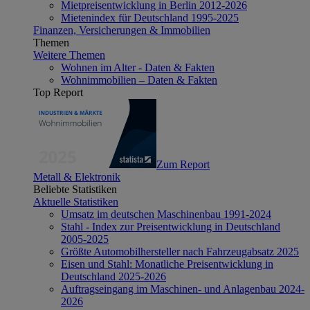
Mietpreisentwicklung in Berlin 2012-2026
Mietenindex für Deutschland 1995-2025
Finanzen, Versicherungen & Immobilien
Themen
Weitere Themen
Wohnen im Alter - Daten & Fakten
Wohnimmobilien – Daten & Fakten
Top Report
Zum Report
Metall & Elektronik
Beliebte Statistiken
Aktuelle Statistiken
Umsatz im deutschen Maschinenbau 1991-2024
Stahl - Index zur Preisentwicklung in Deutschland
2005-2025
Größte Automobilhersteller nach Fahrzeugabsatz 2025
Eisen und Stahl: Monatliche Preisentwicklung in
Deutschland 2025-2026
Auftragseingang im Maschinen- und Anlagenbau 2024-
2026