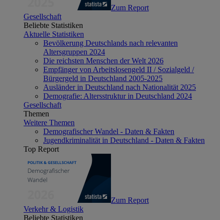
Zum Report
Gesellschaft
Beliebte Statistiken
Aktuelle Statistiken
Bevölkerung Deutschlands nach relevanten
Altersgruppen 2024
Die reichsten Menschen der Welt 2026
Empfänger von Arbeitslosengeld II / Sozialgeld /
Bürgergeld in Deutschland 2005-2025
Ausländer in Deutschland nach Nationalität 2025
Demografie: Altersstruktur in Deutschland 2024
Gesellschaft
Themen
Weitere Themen
Demografischer Wandel - Daten & Fakten
Jugendkriminalität in Deutschland - Daten & Fakten
Top Report
Zum Report
Verkehr & Logistik
Beliebte Statistiken