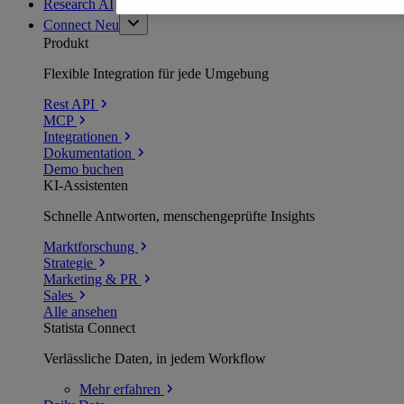
Research AI
Connect
Neu
Produkt
Flexible Integration für jede Umgebung
Rest API
MCP
Integrationen
Dokumentation
Demo buchen
KI-Assistenten
Schnelle Antworten, menschengeprüfte Insights
Marktforschung
Strategie
Marketing & PR
Sales
Alle ansehen
Statista Connect
Verlässliche Daten, in jedem Workflow
Mehr
erfahren