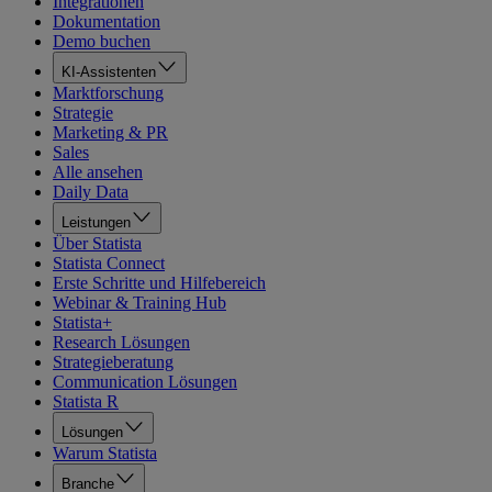
Integrationen
Dokumentation
Demo buchen
KI-Assistenten
Marktforschung
Strategie
Marketing & PR
Sales
Alle ansehen
Daily Data
Leistungen
Über Statista
Statista Connect
Erste Schritte und Hilfebereich
Webinar & Training Hub
Statista+
Research Lösungen
Strategieberatung
Communication Lösungen
Statista R
Lösungen
Warum Statista
Branche