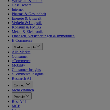
Wirtschaft & Politik
Gesellschaft
Internet
Pharma & Gesundheit
Energie & Umwelt
Verkehr & Logistik
Konsum & FMCG
Metall & Elektronik
Finanzen, Versicherungen & Immobilien
E-Commerce
Market Insights
Alle Märkte
Consumer
eCommerce
Mobility
Consumer Insights
eCommerce Insights
Research AI
Connect
Mehr erfahren
Produkt
Rest API
MCP