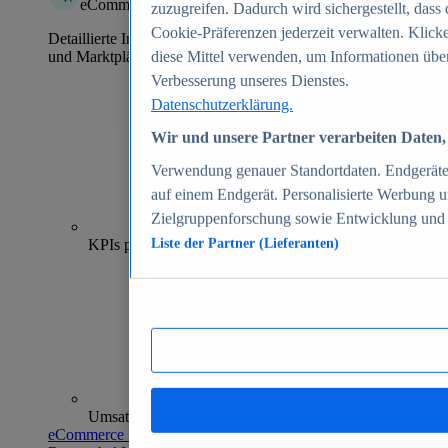
eCommerce Insights
zuzugreifen. Dadurch wird sichergestellt, dass 
Cookie-Präferenzen jederzeit verwalten. Klick
Detaillierte Informationen zu mehr als 39.000 Online-Shops
und Marktplätzen
diese Mittel verwenden, um Informationen über
Verbesserung unseres Dienstes.
Datenschutzerklärung.
Wir und unsere Partner verarbeiten Daten, 
Verwendung genauer Standortdaten. Endgeräteei
auf einem Endgerät. Personalisierte Werbung 
Zielgruppenforschung sowie Entwicklung und
70+
KPIs pro Shop
Liste der Partner (Lieferanten)
Umsatzanalysen und -prognosen
eCommerce Insights entdecken