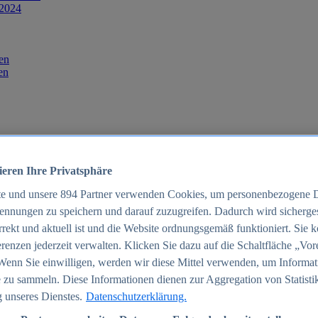
 2024
en
en
ieren Ihre Privatsphäre
te und unsere
894
Partner verwenden Cookies, um personenbezogene 
ennungen zu speichern und darauf zuzugreifen. Dadurch wird sichergest
orrekt und aktuell ist und die Website ordnungsgemäß funktioniert. Sie 
025
renzen jederzeit verwalten. Klicken Sie dazu auf die Schaltfläche „Vor
schland 2025
Wenn Sie einwilligen, werden wir diese Mittel verwenden, um Informat
 zu sammeln. Diese Informationen dienen zur Aggregation von Statisti
 unseres Dienstes.
Datenschutzerklärung.