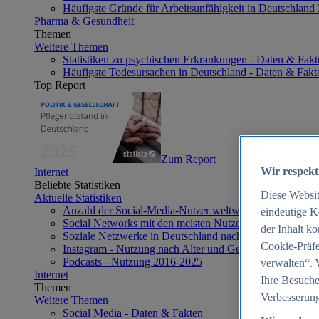
Häufigste Gründe für Arbeitsunfähigkeit in Deutschland
Pharma & Gesundheit
Themen
Weitere Themen
Statistiken zu psychischen Erkrankungen - Daten & Fakt
Häufigste Todesursachen in Deutschland - Daten & Fakt
Top Report
Zum Report
Wir respekt
Internet
Beliebte Statistiken
Diese Websi
Aktuelle Statistiken
Anzahl der Social-Media-Nutzer weltweit 2012-2025
eindeutige K
Social Networks mit den meisten Nutzern weltweit 2025
der Inhalt k
Soziale Netzwerke in Deutschland nach Generationen 2
Cookie-Präfe
Instagram - Nutzung nach Alter und Geschlecht in Deut
Podcasts - Nutzung 2016-2025
verwalten“. 
Internet
Ihre Besuche
Themen
Verbesserung
Weitere Themen
Social Media - Daten & Fakten