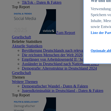
Wir und uns
TikTok - Daten & Fakten
Top Report
Verwendung g
Speichern vo
Inhalte, Mes
sowie Entwi
Zum Report
Liste der Par
Gesellschaft
Beliebte Statistiken
Aktuelle Statistiken
Bevölkerung Deutschlands nach relevanten Altersgrupp
Optionale ab
Die reichsten Menschen der Welt 2026
Empfänger von Arbeitslosengeld II / Sozialgeld / Bürge
Ausländer in Deutschland nach Nationalität 2025
Demografie: Altersstruktur in Deutschland 2024
Gesellschaft
Themen
Weitere Themen
Demografischer Wandel - Daten & Fakten
Jugendkriminalität in Deutschland - Daten & Fakten
Top Report