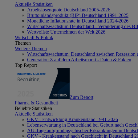
Aktuelle Statistiken
Arbeitslosenquote Deutschland 2005-2026
Bruttoinlandsprodukt (BIP) Deutschland 1991-2025
Monatliche Inflationsrate in Deutschland 2024-2026
Wirtschaftswachstum Deutschland - Veränderung des B
Wertvollste Unternehmen der Welt 2026
Wirtschaft & Politik
Themen
Weitere Themen
Wirtschaftswachstum: Deutschland zwischen Rezession 
Generation Z auf dem Arbeitsmarkt - Daten & Fakten
Top Report
Zum Report
Pharma & Gesundheit
Beliebte Statistiken
Aktuelle Statistiken
GKV - Entwicklung Krankenstand 1991-2026
Lebenserwartung in Deutschland bei Geburt nach Gesch
AU-Tage aufgrund psychischer Erkrankungen in Deutsc
GKV - Krankenstand nach Geschlecht in Deutschland 