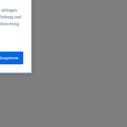
 abfragen.
 Werbung und
nforschung
akzeptieren