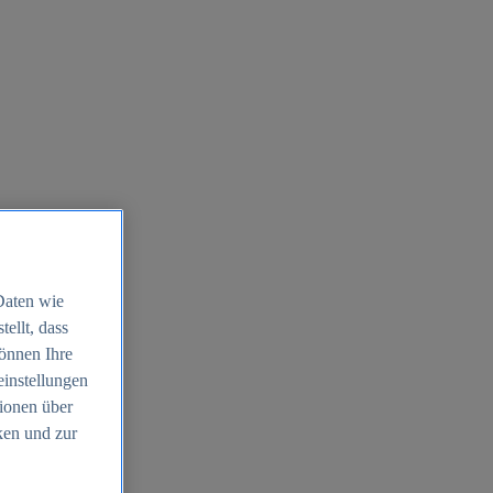
Daten wie
ellt, dass
können Ihre
einstellungen
ionen über
ken und zur