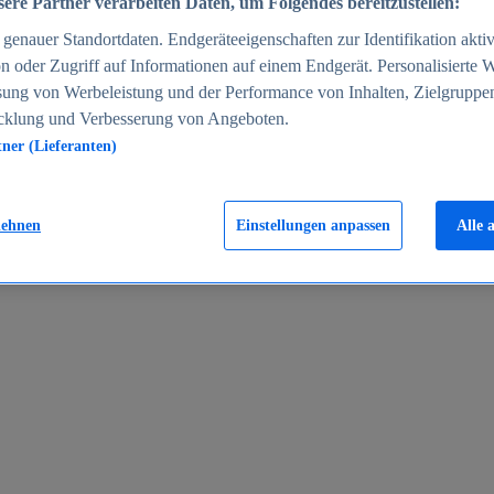
ere Partner verarbeiten Daten, um Folgendes bereitzustellen:
enauer Standortdaten. Endgeräteeigenschaften zur Identifikation aktiv
n oder Zugriff auf Informationen auf einem Endgerät. Personalisierte
sung von Werbeleistung und der Performance von Inhalten, Zielgruppe
cklung und Verbesserung von Angeboten.
tner (Lieferanten)
en 2024
lehnen
Einstellungen anpassen
Alle 
rgeld in Deutschland 2005-2025