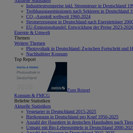
Aktuelle Statistiken
Industriestrompreise inkl. Stromsteuer in Deutschland 1
Treibhausgasemissionen nach Sektoren in Deutschland 
CO₂-Ausstoß weltweit 1960-2024
Stromerzeugung in Deutschland nach Energieträger 200
EU-Emissionshandel: Entwicklung der Preise 2023-202
Energie & Umwelt
Themen
Weitere Themen
Photovoltaik in Deutschland: Zwischen Fortschritt und 
Nachhaltiger Konsum
Top Report
Zum Report
Konsum & FMCG
Beliebte Statistiken
Aktuelle Statistiken
Vegetarier in Deutschland 2015-2025
Bierkonsum in Deutschland pro Kopf 1950-2025
Anzahl der Haustiere in deutschen Haushalten nach Tier
Umsatz mit Bio-Lebensmitteln in Deutschland 2000-202
Anzahl der Veganer in Deutschland 2015-2025