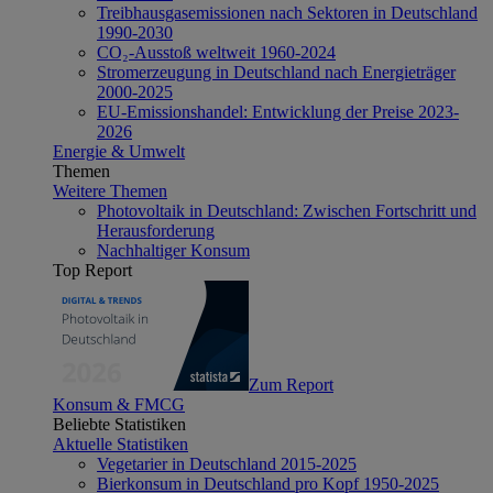
Treibhausgasemissionen nach Sektoren in Deutschland
1990-2030
CO₂-Ausstoß weltweit 1960-2024
Stromerzeugung in Deutschland nach Energieträger
2000-2025
EU-Emissionshandel: Entwicklung der Preise 2023-
2026
Energie & Umwelt
Themen
Weitere Themen
Photovoltaik in Deutschland: Zwischen Fortschritt und
Herausforderung
Nachhaltiger Konsum
Top Report
Zum Report
Konsum & FMCG
Beliebte Statistiken
Aktuelle Statistiken
Vegetarier in Deutschland 2015-2025
Bierkonsum in Deutschland pro Kopf 1950-2025