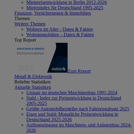
Mietpreisentwicklung in Berlin 2012-2026
Mietenindex für Deutschland 1995-2025
Finanzen, Versicherungen & Immobilien
Themen
Weitere Themen
Wohnen im Alter - Daten & Fakten
Wohnimmobilien – Daten & Fakten
Top Report
Zum Report
Metall & Elektronik
Beliebte Statistiken
Aktuelle Statistiken
Umsatz im deutschen Maschinenbau 1991-2024
Stahl - Index zur Preisentwicklung in Deutschland
2005-2025
Größte Automobilhersteller nach Fahrzeugabsatz 2025
Eisen und Stahl: Monatliche Preisentwicklung in
Deutschland 2025-2026
Auftragseingang im Maschinen- und Anlagenbau 2024-
2026