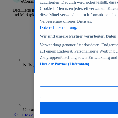
eCommerce Insights
zuzugreifen. Dadurch wird sichergestellt, dass 
Cookie-Präferenzen jederzeit verwalten. Klick
Detaillierte Informationen zu mehr als 39.000 Online-Shops
und Marktplätzen
diese Mittel verwenden, um Informationen über
Verbesserung unseres Dienstes.
Datenschutzerklärung.
Wir und unsere Partner verarbeiten Daten, 
Verwendung genauer Standortdaten. Endgeräteei
auf einem Endgerät. Personalisierte Werbung 
Zielgruppenforschung sowie Entwicklung und
70+
KPIs pro Shop
Liste der Partner (Lieferanten)
Umsatzanalysen und -prognosen
eCommerce Insights entdecken