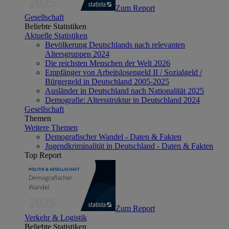
Zum Report
Gesellschaft
Beliebte Statistiken
Aktuelle Statistiken
Bevölkerung Deutschlands nach relevanten
Altersgruppen 2024
Die reichsten Menschen der Welt 2026
Empfänger von Arbeitslosengeld II / Sozialgeld /
Bürgergeld in Deutschland 2005-2025
Ausländer in Deutschland nach Nationalität 2025
Demografie: Altersstruktur in Deutschland 2024
Gesellschaft
Themen
Weitere Themen
Demografischer Wandel - Daten & Fakten
Jugendkriminalität in Deutschland - Daten & Fakten
Top Report
Zum Report
Verkehr & Logistik
Beliebte Statistiken