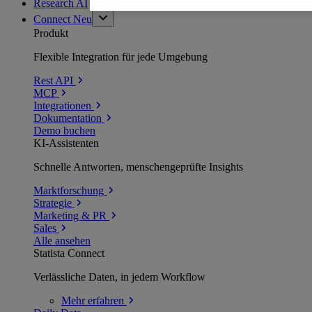
Research AI
Connect
Neu
Produkt
Flexible Integration für jede Umgebung
Rest API
MCP
Integrationen
Dokumentation
Demo buchen
KI-Assistenten
Schnelle Antworten, menschengeprüfte Insights
Marktforschung
Strategie
Marketing & PR
Sales
Alle ansehen
Statista Connect
Verlässliche Daten, in jedem Workflow
Mehr
erfahren