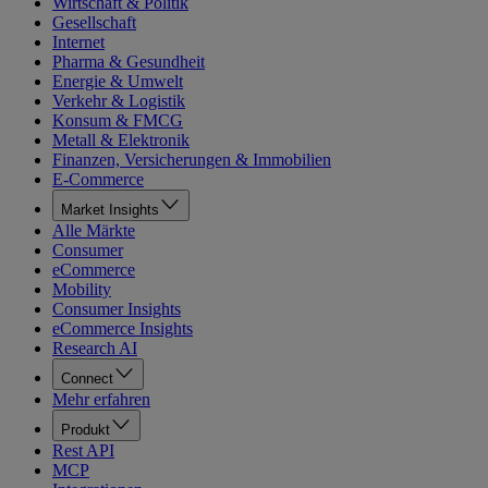
Wirtschaft & Politik
Gesellschaft
Internet
Pharma & Gesundheit
Energie & Umwelt
Verkehr & Logistik
Konsum & FMCG
Metall & Elektronik
Finanzen, Versicherungen & Immobilien
E-Commerce
Market Insights
Alle Märkte
Consumer
eCommerce
Mobility
Consumer Insights
eCommerce Insights
Research AI
Connect
Mehr erfahren
Produkt
Rest API
MCP