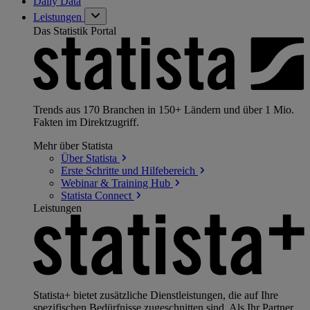
Daily Data
Leistungen
Das Statistik Portal
Trends aus 170 Branchen in 150+ Ländern und über 1 Mio.
Fakten im Direktzugriff.
Mehr über Statista
Über
Statista
Erste Schritte und
Hilfebereich
Webinar & Training
Hub
Statista
Connect
Leistungen
Statista+ bietet zusätzliche Dienstleistungen, die auf Ihre
spezifischen Bedürfnisse zugeschnitten sind. Als Ihr Partner