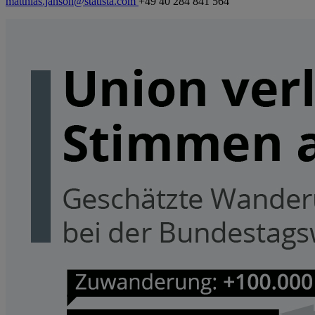
matthias.janson@statista.com
+49 40 284 841 564