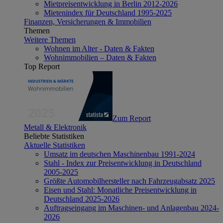
Mietpreisentwicklung in Berlin 2012-2026
Mietenindex für Deutschland 1995-2025
Finanzen, Versicherungen & Immobilien
Themen
Weitere Themen
Wohnen im Alter - Daten & Fakten
Wohnimmobilien – Daten & Fakten
Top Report
Zum Report
Metall & Elektronik
Beliebte Statistiken
Aktuelle Statistiken
Umsatz im deutschen Maschinenbau 1991-2024
Stahl - Index zur Preisentwicklung in Deutschland
2005-2025
Größte Automobilhersteller nach Fahrzeugabsatz 2025
Eisen und Stahl: Monatliche Preisentwicklung in
Deutschland 2025-2026
Auftragseingang im Maschinen- und Anlagenbau 2024-
2026