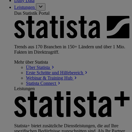
Daily Data
Leistungen
Das Statistik Portal
Trends aus 170 Branchen in 150+ Ländern und über 1 Mio.
Fakten im Direktzugriff.
Mehr über Statista
Über
Statista
Erste Schritte und
Hilfebereich
Webinar & Training
Hub
Statista
Connect
Leistungen
Statista+ bietet zusätzliche Dienstleistungen, die auf Ihre
spezifischen Bedürfnisse zugeschnitten sind. Als Ihr Partner