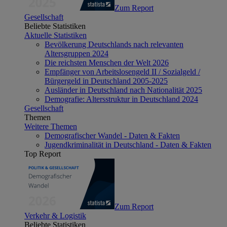
Zum Report
Gesellschaft
Beliebte Statistiken
Aktuelle Statistiken
Bevölkerung Deutschlands nach relevanten
Altersgruppen 2024
Die reichsten Menschen der Welt 2026
Empfänger von Arbeitslosengeld II / Sozialgeld /
Bürgergeld in Deutschland 2005-2025
Ausländer in Deutschland nach Nationalität 2025
Demografie: Altersstruktur in Deutschland 2024
Gesellschaft
Themen
Weitere Themen
Demografischer Wandel - Daten & Fakten
Jugendkriminalität in Deutschland - Daten & Fakten
Top Report
Zum Report
Verkehr & Logistik
Beliebte Statistiken