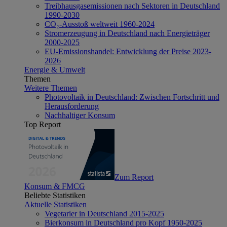
Treibhausgasemissionen nach Sektoren in Deutschland
1990-2030
CO₂-Ausstoß weltweit 1960-2024
Stromerzeugung in Deutschland nach Energieträger
2000-2025
EU-Emissionshandel: Entwicklung der Preise 2023-
2026
Energie & Umwelt
Themen
Weitere Themen
Photovoltaik in Deutschland: Zwischen Fortschritt und
Herausforderung
Nachhaltiger Konsum
Top Report
Zum Report
Konsum & FMCG
Beliebte Statistiken
Aktuelle Statistiken
Vegetarier in Deutschland 2015-2025
Bierkonsum in Deutschland pro Kopf 1950-2025