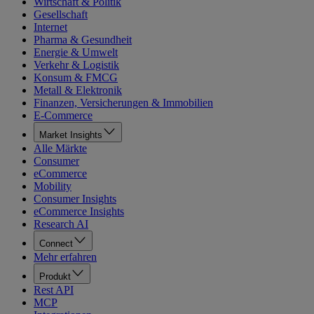
Wirtschaft & Politik
Gesellschaft
Internet
Pharma & Gesundheit
Energie & Umwelt
Verkehr & Logistik
Konsum & FMCG
Metall & Elektronik
Finanzen, Versicherungen & Immobilien
E-Commerce
Market Insights
Alle Märkte
Consumer
eCommerce
Mobility
Consumer Insights
eCommerce Insights
Research AI
Connect
Mehr erfahren
Produkt
Rest API
MCP