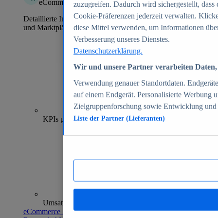
eCommerce Insights
zuzugreifen. Dadurch wird sichergestellt, dass 
Cookie-Präferenzen jederzeit verwalten. Klick
Detaillierte Informationen zu mehr als 39.000 Online-Shops
und Marktplätzen
diese Mittel verwenden, um Informationen über
Verbesserung unseres Dienstes.
Datenschutzerklärung.
Wir und unsere Partner verarbeiten Daten, 
Verwendung genauer Standortdaten. Endgeräteei
auf einem Endgerät. Personalisierte Werbung 
Zielgruppenforschung sowie Entwicklung und
70+
KPIs pro Shop
Liste der Partner (Lieferanten)
Umsatzanalysen und -prognosen
eCommerce Insights entdecken