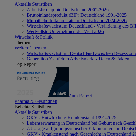
Aktuelle Statistiken
Arbeitslosenquote Deutschland 2005-2026
Bruttoinlandsprodukt (BIP) Deutschland 1991-2025
Monatliche Inflationsrate in Deutschland 2024-2026
Wirtschaftswachstum Deutschland - Veränderung des B
Wertvollste Unternehmen der Welt 2026
Wirtschaft & Politik
Themen
Weitere Themen
Wirtschaftswachstum: Deutschland zwischen Rezession 
Generation Z auf dem Arbeitsmarkt - Daten & Fakten
Top Report
Zum Report
Pharma & Gesundheit
Beliebte Statistiken
Aktuelle Statistiken
GKV - Entwicklung Krankenstand 1991-2026
Lebenserwartung in Deutschland bei Geburt nach Gesch
AU-Tage aufgrund psychischer Erkrankungen in Deutsc
GKV - Krankenstand nach Geschlecht in Deutschland 