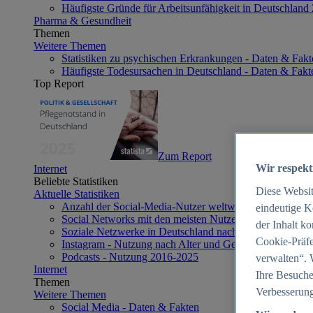
Häufigste Gründe für Arbeitsunfähigkeit in Deutschland
Pharma & Gesundheit
Themen
Weitere Themen
Statistiken zu psychischen Erkrankungen - Daten & Fakt
Häufigste Todesursachen in Deutschland - Daten & Fakt
Top Report
Zum Report
Wir respekt
Internet
Beliebte Statistiken
Diese Websi
Aktuelle Statistiken
Anzahl der Social-Media-Nutzer weltweit 2012-2025
eindeutige K
Social Networks mit den meisten Nutzern weltweit 2025
der Inhalt k
Soziale Netzwerke in Deutschland nach Generationen 2
Cookie-Präfe
Instagram - Nutzung nach Alter und Geschlecht in Deut
Podcasts - Nutzung 2016-2025
verwalten“. 
Internet
Ihre Besuche
Themen
Verbesserung
Weitere Themen
Social Media - Daten & Fakten