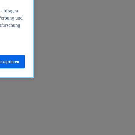
 abfragen.
 Werbung und
nforschung
akzeptieren