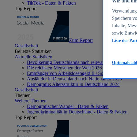
Wir und uns
TikTok - Daten & Fakten
Top Report
Verwendung g
Speichern vo
Inhalte, Mes
sowie Entwi
Zum Report
Liste der Par
Gesellschaft
Beliebte Statistiken
Aktuelle Statistiken
Bevölkerung Deutschlands nach relevanten Altersgrupp
Optionale ab
Die reichsten Menschen der Welt 2026
Empfänger von Arbeitslosengeld II / Sozialgeld / Bürge
Ausländer in Deutschland nach Nationalität 2025
Demografie: Altersstruktur in Deutschland 2024
Gesellschaft
Themen
Weitere Themen
Demografischer Wandel - Daten & Fakten
Jugendkriminalität in Deutschland - Daten & Fakten
Top Report