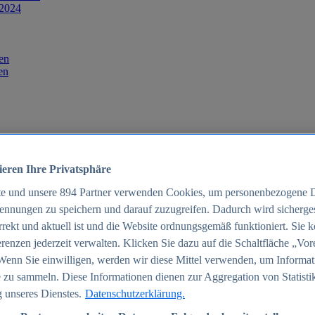
 2024
en
en
ieren Ihre Privatsphäre
te und unsere
894
Partner verwenden Cookies, um personenbezogene 
ennungen zu speichern und darauf zuzugreifen. Dadurch wird sichergest
orrekt und aktuell ist und die Website ordnungsgemäß funktioniert. Sie 
025
renzen jederzeit verwalten. Klicken Sie dazu auf die Schaltfläche „Vor
schland 2025
Wenn Sie einwilligen, werden wir diese Mittel verwenden, um Informat
 zu sammeln. Diese Informationen dienen zur Aggregation von Statisti
 unseres Dienstes.
Datenschutzerklärung.