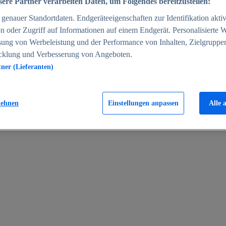
ere Partner verarbeiten Daten, um Folgendes bereitzustellen:
enauer Standortdaten. Endgeräteeigenschaften zur Identifikation aktiv
n oder Zugriff auf Informationen auf einem Endgerät. Personalisierte
sung von Werbeleistung und der Performance von Inhalten, Zielgruppe
cklung und Verbesserung von Angeboten.
tner (Lieferanten)
en 2024
lehnen
Einstellungen anpassen
Alle 
rgeld in Deutschland 2005-2025