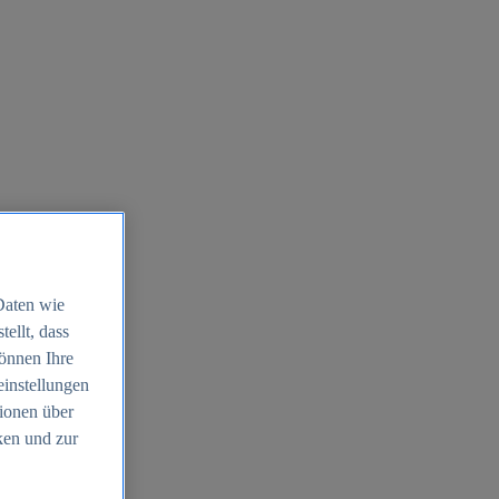
Daten wie
ellt, dass
können Ihre
einstellungen
ionen über
ken und zur