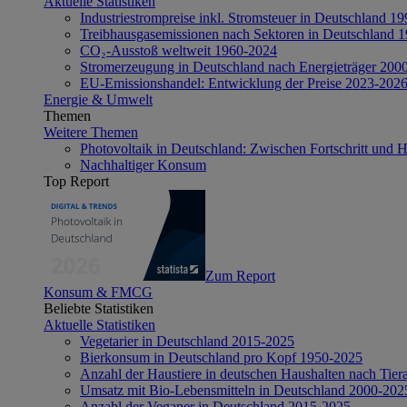
Aktuelle Statistiken
Industriestrompreise inkl. Stromsteuer in Deutschland 1
Treibhausgasemissionen nach Sektoren in Deutschland 
CO₂-Ausstoß weltweit 1960-2024
Stromerzeugung in Deutschland nach Energieträger 200
EU-Emissionshandel: Entwicklung der Preise 2023-202
Energie & Umwelt
Themen
Weitere Themen
Photovoltaik in Deutschland: Zwischen Fortschritt und 
Nachhaltiger Konsum
Top Report
Zum Report
Konsum & FMCG
Beliebte Statistiken
Aktuelle Statistiken
Vegetarier in Deutschland 2015-2025
Bierkonsum in Deutschland pro Kopf 1950-2025
Anzahl der Haustiere in deutschen Haushalten nach Tier
Umsatz mit Bio-Lebensmitteln in Deutschland 2000-202
Anzahl der Veganer in Deutschland 2015-2025