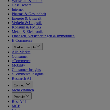
Wirtschaft & Politik
Gesellschaft
Internet
Pharma & Gesundheit
Energie & Umwelt
Verkehr & Logistik
Konsum & FMCG
Metall & Elektronik
Finanzen, Versicherungen & Immobilien
E-Commerce
Market Insights
Alle Märkte
Consumer
eCommerce
Mobility
Consumer Insights
eCommerce Insights
Research AI
Connect
Mehr erfahren
Produkt
Rest API
MCP