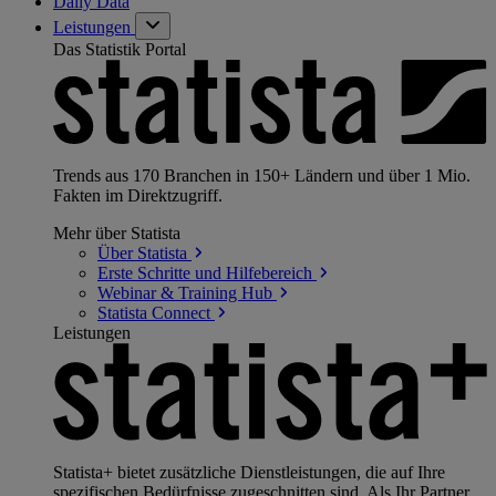
Daily Data
Leistungen
Das Statistik Portal
Trends aus 170 Branchen in 150+ Ländern und über 1 Mio.
Fakten im Direktzugriff.
Mehr über Statista
Über
Statista
Erste Schritte und
Hilfebereich
Webinar & Training
Hub
Statista
Connect
Leistungen
Statista+ bietet zusätzliche Dienstleistungen, die auf Ihre
spezifischen Bedürfnisse zugeschnitten sind. Als Ihr Partner