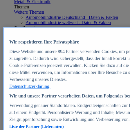
Metall & Elektronik
Themen
Weitere Themen
Automobilindustrie Deutschland - Daten & Fakten
Automobilindustrie weltweit - Daten & Fakten
Top Report
Wir respektieren Ihre Privatsphäre
Diese Website und unsere
894
Partner verwenden Cookies, um pe
Zum Report
zuzugreifen. Dadurch wird sichergestellt, dass der Inhalt korrekt
E-commerce
Cookie-Präferenzen jederzeit verwalten. Klicken Sie dazu auf die
Beliebte Statistiken
diese Mittel verwenden, um Informationen über Ihre Besuche zu s
Aktuelle Statistiken
E-Commerce - Entwicklung des Umsatzes in
Verbesserung unseres Dienstes.
Deutschland 1999-2025
Datenschutzerklärung.
Umsatz von Amazon in Deutschland und weltweit
2010-2025
Wir und unsere Partner verarbeiten Daten, um Folgendes bere
B2C-E-Commerce: Top-50 Online Shops in
Deutschland 2024
Verwendung genauer Standortdaten. Endgeräteeigenschaften zur Id
Marktanteile von Online-Zahlungsverfahren in
auf einem Endgerät. Personalisierte Werbung und Inhalte, Messu
Deutschland 2024
Zielgruppenforschung sowie Entwicklung und Verbesserung von
Umsatzstarke Warengruppen im Online-Handel in
Deutschland 2023-2025
Liste der Partner (Lieferanten)