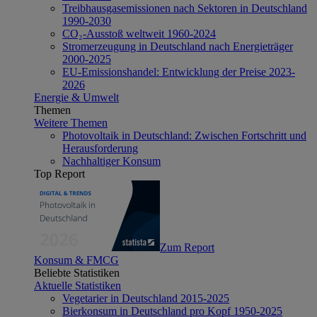
Treibhausgasemissionen nach Sektoren in Deutschland
1990-2030
CO₂-Ausstoß weltweit 1960-2024
Stromerzeugung in Deutschland nach Energieträger
2000-2025
EU-Emissionshandel: Entwicklung der Preise 2023-
2026
Energie & Umwelt
Themen
Weitere Themen
Photovoltaik in Deutschland: Zwischen Fortschritt und
Herausforderung
Nachhaltiger Konsum
Top Report
Zum Report
Konsum & FMCG
Beliebte Statistiken
Aktuelle Statistiken
Vegetarier in Deutschland 2015-2025
Bierkonsum in Deutschland pro Kopf 1950-2025