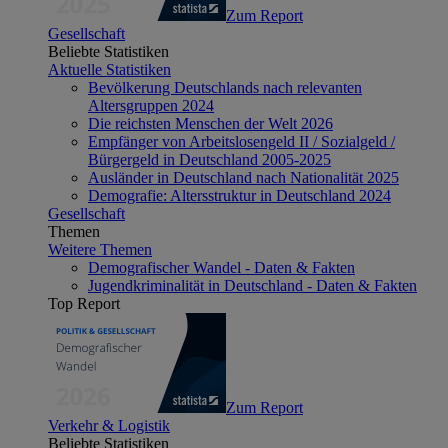
Zum Report
Gesellschaft
Beliebte Statistiken
Aktuelle Statistiken
Bevölkerung Deutschlands nach relevanten
Altersgruppen 2024
Die reichsten Menschen der Welt 2026
Empfänger von Arbeitslosengeld II / Sozialgeld /
Bürgergeld in Deutschland 2005-2025
Ausländer in Deutschland nach Nationalität 2025
Demografie: Altersstruktur in Deutschland 2024
Gesellschaft
Themen
Weitere Themen
Demografischer Wandel - Daten & Fakten
Jugendkriminalität in Deutschland - Daten & Fakten
Top Report
Zum Report
Verkehr & Logistik
Beliebte Statistiken