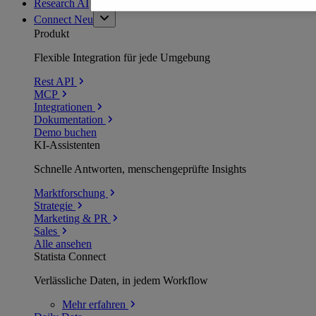
Research AI
Connect
Neu
Produkt
Flexible Integration für jede Umgebung
Rest API
MCP
Integrationen
Dokumentation
Demo buchen
KI-Assistenten
Schnelle Antworten, menschengeprüfte Insights
Marktforschung
Strategie
Marketing & PR
Sales
Alle ansehen
Statista Connect
Verlässliche Daten, in jedem Workflow
Mehr
erfahren