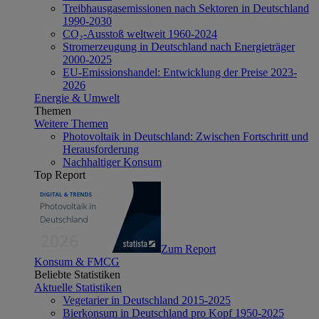
Treibhausgasemissionen nach Sektoren in Deutschland
1990-2030
CO₂-Ausstoß weltweit 1960-2024
Stromerzeugung in Deutschland nach Energieträger
2000-2025
EU-Emissionshandel: Entwicklung der Preise 2023-
2026
Energie & Umwelt
Themen
Weitere Themen
Photovoltaik in Deutschland: Zwischen Fortschritt und
Herausforderung
Nachhaltiger Konsum
Top Report
Zum Report
Konsum & FMCG
Beliebte Statistiken
Aktuelle Statistiken
Vegetarier in Deutschland 2015-2025
Bierkonsum in Deutschland pro Kopf 1950-2025