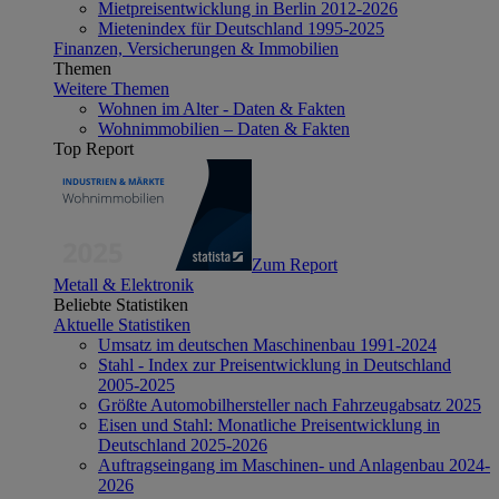
Mietpreisentwicklung in Berlin 2012-2026
Mietenindex für Deutschland 1995-2025
Finanzen, Versicherungen & Immobilien
Themen
Weitere Themen
Wohnen im Alter - Daten & Fakten
Wohnimmobilien – Daten & Fakten
Top Report
Zum Report
Metall & Elektronik
Beliebte Statistiken
Aktuelle Statistiken
Umsatz im deutschen Maschinenbau 1991-2024
Stahl - Index zur Preisentwicklung in Deutschland
2005-2025
Größte Automobilhersteller nach Fahrzeugabsatz 2025
Eisen und Stahl: Monatliche Preisentwicklung in
Deutschland 2025-2026
Auftragseingang im Maschinen- und Anlagenbau 2024-
2026