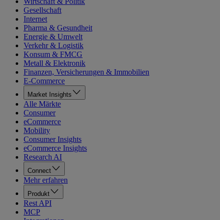
Wirtschaft & Politik
Gesellschaft
Internet
Pharma & Gesundheit
Energie & Umwelt
Verkehr & Logistik
Konsum & FMCG
Metall & Elektronik
Finanzen, Versicherungen & Immobilien
E-Commerce
Market Insights
Alle Märkte
Consumer
eCommerce
Mobility
Consumer Insights
eCommerce Insights
Research AI
Connect
Mehr erfahren
Produkt
Rest API
MCP