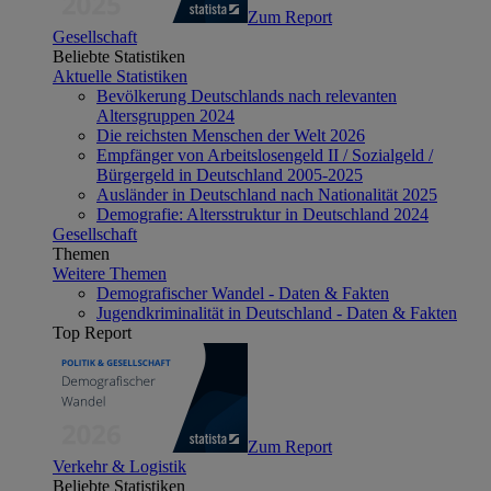
Zum Report
Gesellschaft
Beliebte Statistiken
Aktuelle Statistiken
Bevölkerung Deutschlands nach relevanten
Altersgruppen 2024
Die reichsten Menschen der Welt 2026
Empfänger von Arbeitslosengeld II / Sozialgeld /
Bürgergeld in Deutschland 2005-2025
Ausländer in Deutschland nach Nationalität 2025
Demografie: Altersstruktur in Deutschland 2024
Gesellschaft
Themen
Weitere Themen
Demografischer Wandel - Daten & Fakten
Jugendkriminalität in Deutschland - Daten & Fakten
Top Report
Zum Report
Verkehr & Logistik
Beliebte Statistiken