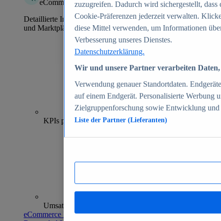
eCommerce Insights
zuzugreifen. Dadurch wird sichergestellt, dass 
Cookie-Präferenzen jederzeit verwalten. Klick
Detaillierte Informationen zu mehr als 39.000 Online-Shops
und Marktplätzen
diese Mittel verwenden, um Informationen über
Verbesserung unseres Dienstes.
Datenschutzerklärung.
Wir und unsere Partner verarbeiten Daten, 
Verwendung genauer Standortdaten. Endgeräteei
auf einem Endgerät. Personalisierte Werbung 
Zielgruppenforschung sowie Entwicklung und
70+
KPIs pro Shop
Liste der Partner (Lieferanten)
Umsatzanalysen und -prognosen
eCommerce Insights entdecken