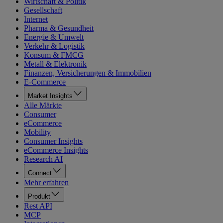
Wirtschaft & Politik
Gesellschaft
Internet
Pharma & Gesundheit
Energie & Umwelt
Verkehr & Logistik
Konsum & FMCG
Metall & Elektronik
Finanzen, Versicherungen & Immobilien
E-Commerce
Market Insights
Alle Märkte
Consumer
eCommerce
Mobility
Consumer Insights
eCommerce Insights
Research AI
Connect
Mehr erfahren
Produkt
Rest API
MCP