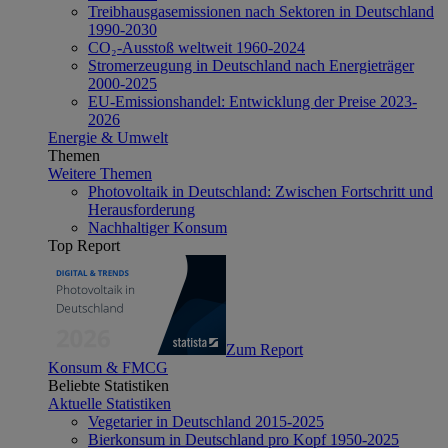
Treibhausgasemissionen nach Sektoren in Deutschland
1990-2030
CO₂-Ausstoß weltweit 1960-2024
Stromerzeugung in Deutschland nach Energieträger
2000-2025
EU-Emissionshandel: Entwicklung der Preise 2023-
2026
Energie & Umwelt
Themen
Weitere Themen
Photovoltaik in Deutschland: Zwischen Fortschritt und
Herausforderung
Nachhaltiger Konsum
Top Report
Zum Report
Konsum & FMCG
Beliebte Statistiken
Aktuelle Statistiken
Vegetarier in Deutschland 2015-2025
Bierkonsum in Deutschland pro Kopf 1950-2025