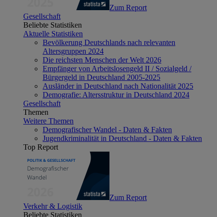
Zum Report
Gesellschaft
Beliebte Statistiken
Aktuelle Statistiken
Bevölkerung Deutschlands nach relevanten
Altersgruppen 2024
Die reichsten Menschen der Welt 2026
Empfänger von Arbeitslosengeld II / Sozialgeld /
Bürgergeld in Deutschland 2005-2025
Ausländer in Deutschland nach Nationalität 2025
Demografie: Altersstruktur in Deutschland 2024
Gesellschaft
Themen
Weitere Themen
Demografischer Wandel - Daten & Fakten
Jugendkriminalität in Deutschland - Daten & Fakten
Top Report
Zum Report
Verkehr & Logistik
Beliebte Statistiken