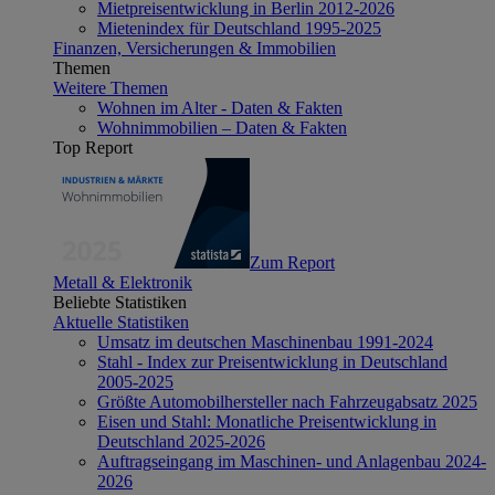
Mietpreisentwicklung in Berlin 2012-2026
Mietenindex für Deutschland 1995-2025
Finanzen, Versicherungen & Immobilien
Themen
Weitere Themen
Wohnen im Alter - Daten & Fakten
Wohnimmobilien – Daten & Fakten
Top Report
Zum Report
Metall & Elektronik
Beliebte Statistiken
Aktuelle Statistiken
Umsatz im deutschen Maschinenbau 1991-2024
Stahl - Index zur Preisentwicklung in Deutschland
2005-2025
Größte Automobilhersteller nach Fahrzeugabsatz 2025
Eisen und Stahl: Monatliche Preisentwicklung in
Deutschland 2025-2026
Auftragseingang im Maschinen- und Anlagenbau 2024-
2026