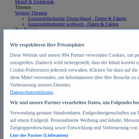
Metall & Elektronik
Themen
Weitere Themen
Automobilindustrie Deutschland - Daten & Fakten
Automobilindustrie weltweit - Daten & Fakten
Top Report
Wir respektieren Ihre Privatsphäre
Diese Website und unsere
894
Partner verwenden Cookies, um pe
Zum Report
zuzugreifen. Dadurch wird sichergestellt, dass der Inhalt korrekt
E-commerce
Cookie-Präferenzen jederzeit verwalten. Klicken Sie dazu auf die
Beliebte Statistiken
diese Mittel verwenden, um Informationen über Ihre Besuche zu s
Aktuelle Statistiken
E-Commerce - Entwicklung des Umsatzes in
Verbesserung unseres Dienstes.
Deutschland 1999-2025
Datenschutzerklärung.
Umsatz von Amazon in Deutschland und weltweit
2010-2025
Wir und unsere Partner verarbeiten Daten, um Folgendes bere
B2C-E-Commerce: Top-50 Online Shops in
Deutschland 2024
Verwendung genauer Standortdaten. Endgeräteeigenschaften zur Id
Marktanteile von Online-Zahlungsverfahren in
auf einem Endgerät. Personalisierte Werbung und Inhalte, Messu
Deutschland 2024
Zielgruppenforschung sowie Entwicklung und Verbesserung von
Umsatzstarke Warengruppen im Online-Handel in
Deutschland 2023-2025
Liste der Partner (Lieferanten)