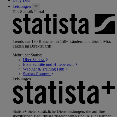
Daily Data
Leistungen
Das Statistik Portal
Trends aus 170 Branchen in 150+ Ländern und über 1 Mio.
Fakten im Direktzugriff.
Mehr über Statista
Über
Statista
Erste Schritte und
Hilfebereich
Webinar & Training
Hub
Statista
Connect
Leistungen
Statista+ bietet zusätzliche Dienstleistungen, die auf Ihre
spezifischen Bedürfnisse zugeschnitten sind. Als Ihr Partner