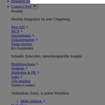
Research AI
Connect
Neu
Produkt
Flexible Integration für jede Umgebung
Rest API
MCP
Integrationen
Dokumentation
Demo buchen
KI-Assistenten
Schnelle Antworten, menschengeprüfte Insights
Marktforschung
Strategie
Marketing & PR
Sales
Alle ansehen
Statista Connect
Verlässliche Daten, in jedem Workflow
Mehr
erfahren