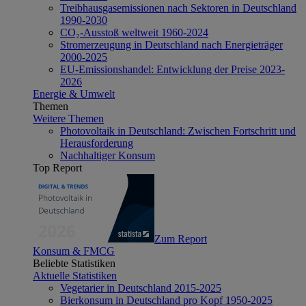
Treibhausgasemissionen nach Sektoren in Deutschland
1990-2030
CO₂-Ausstoß weltweit 1960-2024
Stromerzeugung in Deutschland nach Energieträger
2000-2025
EU-Emissionshandel: Entwicklung der Preise 2023-
2026
Energie & Umwelt
Themen
Weitere Themen
Photovoltaik in Deutschland: Zwischen Fortschritt und
Herausforderung
Nachhaltiger Konsum
Top Report
Zum Report
Konsum & FMCG
Beliebte Statistiken
Aktuelle Statistiken
Vegetarier in Deutschland 2015-2025
Bierkonsum in Deutschland pro Kopf 1950-2025