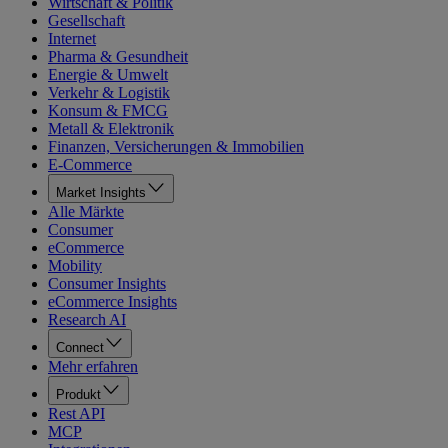
Wirtschaft & Politik
Gesellschaft
Internet
Pharma & Gesundheit
Energie & Umwelt
Verkehr & Logistik
Konsum & FMCG
Metall & Elektronik
Finanzen, Versicherungen & Immobilien
E-Commerce
Market Insights
Alle Märkte
Consumer
eCommerce
Mobility
Consumer Insights
eCommerce Insights
Research AI
Connect
Mehr erfahren
Produkt
Rest API
MCP