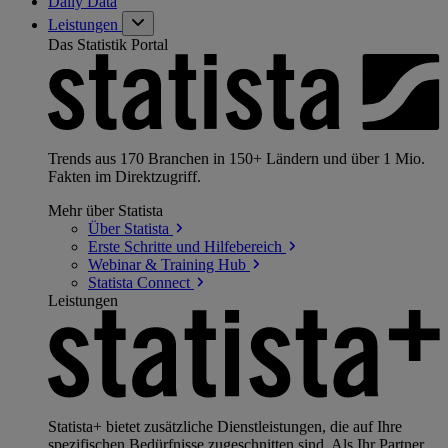
Daily Data
Leistungen
Das Statistik Portal
Trends aus 170 Branchen in 150+ Ländern und über 1 Mio.
Fakten im Direktzugriff.
Mehr über Statista
Über
Statista
Erste Schritte und
Hilfebereich
Webinar & Training
Hub
Statista
Connect
Leistungen
Statista+ bietet zusätzliche Dienstleistungen, die auf Ihre
spezifischen Bedürfnisse zugeschnitten sind. Als Ihr Partner