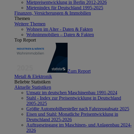
Mietpreisentwicklung in Berlin 2012-2026
Mietenindex für Deutschland 1995-2025
Finanzen, Versicherungen & Immobilien
Themen
Weitere Themen
Wohnen im Alter - Daten & Fakten
Wohnimmobilien – Daten & Fakten
Top Report
Zum Report
Metall & Elektronik
Beliebte Statistiken
Aktuelle Statistiken
Umsatz im deutschen Maschinenbau 1991-2024
Stahl - Index zur Preisentwicklung in Deutschland
2005-2025
Größte Automobilhersteller nach Fahrzeugabsatz 2025
Eisen und Stahl: Monatliche Preisentwicklung in
Deutschland 2025-2026
Auftragseingang im Maschinen- und Anlagenbau 2024-
2026