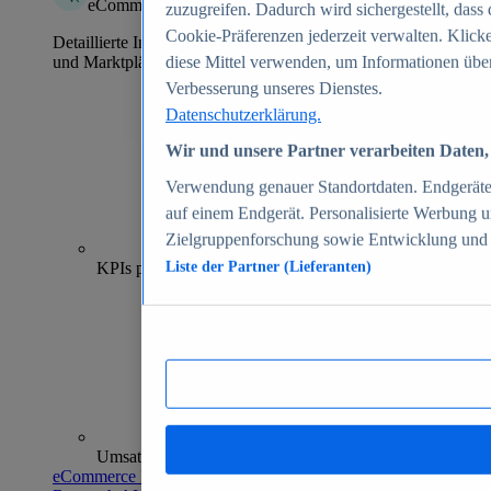
eCommerce Insights
zuzugreifen. Dadurch wird sichergestellt, dass 
Cookie-Präferenzen jederzeit verwalten. Klick
Detaillierte Informationen zu mehr als 39.000 Online-Shops
und Marktplätzen
diese Mittel verwenden, um Informationen über
Verbesserung unseres Dienstes.
Datenschutzerklärung.
Wir und unsere Partner verarbeiten Daten, 
Verwendung genauer Standortdaten. Endgeräteei
auf einem Endgerät. Personalisierte Werbung 
Zielgruppenforschung sowie Entwicklung und
70+
KPIs pro Shop
Liste der Partner (Lieferanten)
Umsatzanalysen und -prognosen
eCommerce Insights entdecken