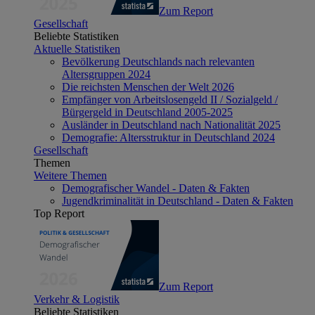
Zum Report
Gesellschaft
Beliebte Statistiken
Aktuelle Statistiken
Bevölkerung Deutschlands nach relevanten
Altersgruppen 2024
Die reichsten Menschen der Welt 2026
Empfänger von Arbeitslosengeld II / Sozialgeld /
Bürgergeld in Deutschland 2005-2025
Ausländer in Deutschland nach Nationalität 2025
Demografie: Altersstruktur in Deutschland 2024
Gesellschaft
Themen
Weitere Themen
Demografischer Wandel - Daten & Fakten
Jugendkriminalität in Deutschland - Daten & Fakten
Top Report
Zum Report
Verkehr & Logistik
Beliebte Statistiken