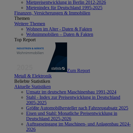
Mietpreisentwicklung in Berlin 2012-2026
Mietenindex für Deutschland 1995-2025
Finanzen, Versicherungen & Immobilien
Themen
Weitere Themen
Wohnen im Alter - Daten & Fakten
Wohnimmobilien – Daten & Fakten
Top Report
Zum Report
Metall & Elektronik
Beliebte Statistiken
Aktuelle Statistiken
Umsatz im deutschen Maschinenbau 1991-2024
Stahl - Index zur Preisentwicklung in Deutschland
2005-2025
Größte Automobilhersteller nach Fahrzeugabsatz 2025
Eisen und Stahl: Monatliche Preisentwicklung in
Deutschland 2025-2026
Auftragseingang im Maschinen- und Anlagenbau 2024-
2026