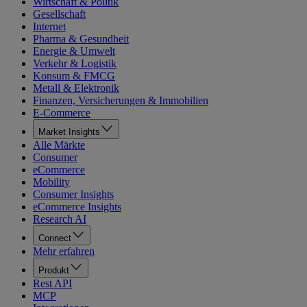
Wirtschaft & Politik
Gesellschaft
Internet
Pharma & Gesundheit
Energie & Umwelt
Verkehr & Logistik
Konsum & FMCG
Metall & Elektronik
Finanzen, Versicherungen & Immobilien
E-Commerce
Market Insights
Alle Märkte
Consumer
eCommerce
Mobility
Consumer Insights
eCommerce Insights
Research AI
Connect
Mehr erfahren
Produkt
Rest API
MCP