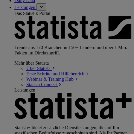
Daily Data
Leistungen
Das Statistik Portal
Trends aus 170 Branchen in 150+ Ländern und über 1 Mio.
Fakten im Direktzugriff.
Mehr über Statista
Über
Statista
Erste Schritte und
Hilfebereich
Webinar & Training
Hub
Statista
Connect
Leistungen
Statista+ bietet zusätzliche Dienstleistungen, die auf Ihre
spezifischen Bedürfnisse zugeschnitten sind. Als Ihr Partner