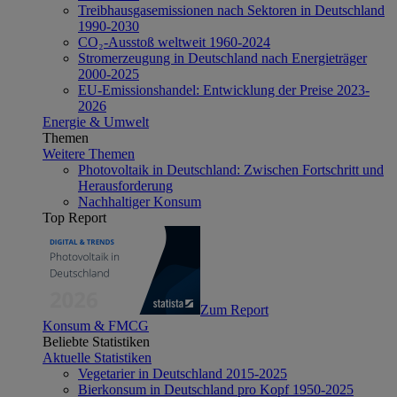
Treibhausgasemissionen nach Sektoren in Deutschland
1990-2030
CO₂-Ausstoß weltweit 1960-2024
Stromerzeugung in Deutschland nach Energieträger
2000-2025
EU-Emissionshandel: Entwicklung der Preise 2023-
2026
Energie & Umwelt
Themen
Weitere Themen
Photovoltaik in Deutschland: Zwischen Fortschritt und
Herausforderung
Nachhaltiger Konsum
Top Report
Zum Report
Konsum & FMCG
Beliebte Statistiken
Aktuelle Statistiken
Vegetarier in Deutschland 2015-2025
Bierkonsum in Deutschland pro Kopf 1950-2025