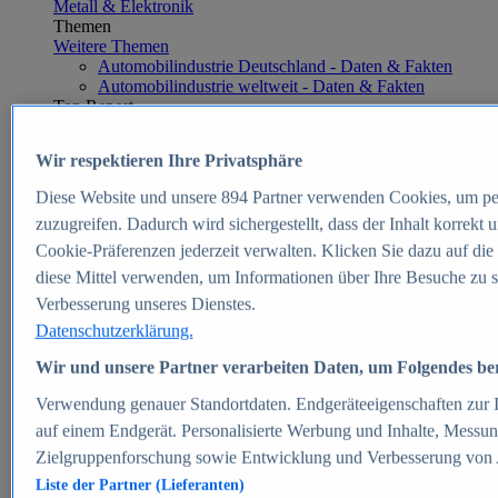
Metall & Elektronik
Themen
Weitere Themen
Automobilindustrie Deutschland - Daten & Fakten
Automobilindustrie weltweit - Daten & Fakten
Top Report
Wir respektieren Ihre Privatsphäre
Diese Website und unsere
894
Partner verwenden Cookies, um pe
Zum Report
zuzugreifen. Dadurch wird sichergestellt, dass der Inhalt korrekt
E-commerce
Cookie-Präferenzen jederzeit verwalten. Klicken Sie dazu auf die
Beliebte Statistiken
diese Mittel verwenden, um Informationen über Ihre Besuche zu s
Aktuelle Statistiken
E-Commerce - Entwicklung des Umsatzes in
Verbesserung unseres Dienstes.
Deutschland 1999-2025
Datenschutzerklärung.
Umsatz von Amazon in Deutschland und weltweit
2010-2025
Wir und unsere Partner verarbeiten Daten, um Folgendes bere
B2C-E-Commerce: Top-50 Online Shops in
Deutschland 2024
Verwendung genauer Standortdaten. Endgeräteeigenschaften zur Id
Marktanteile von Online-Zahlungsverfahren in
auf einem Endgerät. Personalisierte Werbung und Inhalte, Messu
Deutschland 2024
Zielgruppenforschung sowie Entwicklung und Verbesserung von
Umsatzstarke Warengruppen im Online-Handel in
Deutschland 2023-2025
Liste der Partner (Lieferanten)