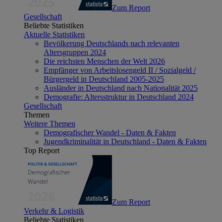
Zum Report
Gesellschaft
Beliebte Statistiken
Aktuelle Statistiken
Bevölkerung Deutschlands nach relevanten
Altersgruppen 2024
Die reichsten Menschen der Welt 2026
Empfänger von Arbeitslosengeld II / Sozialgeld /
Bürgergeld in Deutschland 2005-2025
Ausländer in Deutschland nach Nationalität 2025
Demografie: Altersstruktur in Deutschland 2024
Gesellschaft
Themen
Weitere Themen
Demografischer Wandel - Daten & Fakten
Jugendkriminalität in Deutschland - Daten & Fakten
Top Report
Zum Report
Verkehr & Logistik
Beliebte Statistiken