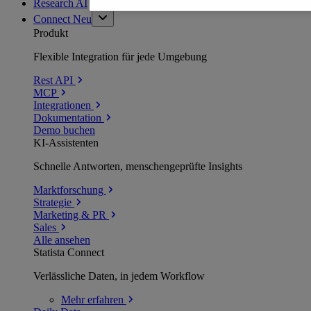
Research AI
Connect
Neu
Produkt
Flexible Integration für jede Umgebung
Rest API
MCP
Integrationen
Dokumentation
Demo buchen
KI-Assistenten
Schnelle Antworten, menschengeprüfte Insights
Marktforschung
Strategie
Marketing & PR
Sales
Alle ansehen
Statista Connect
Verlässliche Daten, in jedem Workflow
Mehr
erfahren