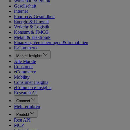
Wirtschaft & Politik
Gesellschaft
Internet
Pharma & Gesundheit
Energie & Umwelt
Verkehr & Logistik
Konsum & FMCG
Metall & Elektronik
Finanzen, Versicherungen & Immobilien
E-Commerce
Market Insights
Alle Märkte
Consumer
eCommerce
Mobility
Consumer Insights
eCommerce Insights
Research AI
Connect
Mehr erfahren
Produkt
Rest API
MCP