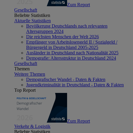
Zum Report
Gesellschaft
Beliebte Statistiken
Aktuelle Statistiken
Bevölkerung Deutschlands nach relevanten
Altersgruppen 2024
Die reichsten Menschen der Welt 2026
Empfänger von Arbeitslosengeld II / Sozialgeld /
Bürgergeld in Deutschland 2005-2025
Ausländer in Deutschland nach Nationalität 2025
Demografie: Altersstruktur in Deutschland 2024
Gesellschaft
Themen
Weitere Themen
Demografischer Wandel - Daten & Fakten
Jugendkriminalität in Deutschland - Daten & Fakten
Top Report
Zum Report
Verkehr & Logistik
Beliebte Statistiken