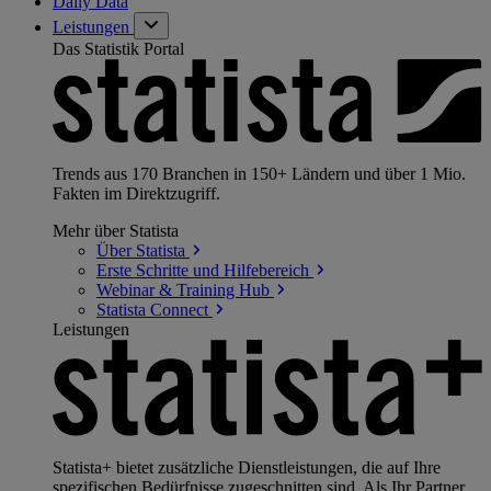
Daily Data
Leistungen
Das Statistik Portal
Trends aus 170 Branchen in 150+ Ländern und über 1 Mio.
Fakten im Direktzugriff.
Mehr über Statista
Über
Statista
Erste Schritte und
Hilfebereich
Webinar & Training
Hub
Statista
Connect
Leistungen
Statista+ bietet zusätzliche Dienstleistungen, die auf Ihre
spezifischen Bedürfnisse zugeschnitten sind. Als Ihr Partner