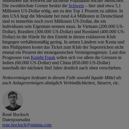
Mittelmeer hat weltweit die dichteste Population reicher Menschen.
Die zweithöchste Grenze besitzt die
Schweiz
– hier sind etwa 5,1
Millionen US-Dollar nötig, um zu den Top 1 Prozent zu zählen. In
den USA liegt die Messlatte bei rund 4,4 Millionen in Deutschland
sind es immerhin noch zwei Millionen US-Dollar, die ein
Individuum sein Eigentum nennen muss. In Vietnam (200.000 US-
Dollar), Brasilien (300.000 US-Dollar) und Russland (400.000 US-
Dollar) ist die Hürde für den Eintritt in diesen exklusiven Klub
hingegen verhältnismäßig gering. In armen Ländern wie Kenia und
den Philippinen kostet das Ticket zum Klub der Superreichen nicht
einmal ein Prozent der monegassischen Vermögensgrenze. Laut den
Prognosen von
Knight Frank
sollen sich vor allem die Grenzen in
Indien (60.000 US-Dollar) und China (850.000 US-Dollar)
innerhalb der nächsten fünf Jahre deutlich nach oben verschieben.
Nettovermögen bedeutet in diesem Falle sowohl liquide Mittel als
auch Anlagevermögen abzüglich Verbindlichkeiten, Steuern, etc.
René Bocksch
Datenjournalist
rene.bocksch@statista.com