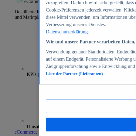
eCommerce Insights
zuzugreifen. Dadurch wird sichergestellt, dass 
Cookie-Präferenzen jederzeit verwalten. Klick
Detaillierte Informationen zu mehr als 39.000 Online-Shops
und Marktplätzen
diese Mittel verwenden, um Informationen über
Verbesserung unseres Dienstes.
Datenschutzerklärung.
Wir und unsere Partner verarbeiten Daten, 
Verwendung genauer Standortdaten. Endgeräteei
auf einem Endgerät. Personalisierte Werbung 
Zielgruppenforschung sowie Entwicklung und
70+
KPIs pro Shop
Liste der Partner (Lieferanten)
Umsatzanalysen und -prognosen
eCommerce Insights entdecken