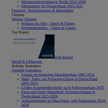
Mietpreisentwicklung in Berlin 2012-2026
Mietenindex für Deutschland 1995-2025
Finanzen, Versicherungen & Immobilien
Themen
Weitere Themen
Wohnen im Alter - Daten & Fakten
Wohnimmobilien – Daten & Fakten
Top Report
Zum Report
Metall & Elektronik
Beliebte Statistiken
Aktuelle Statistiken
Umsatz im deutschen Maschinenbau 1991-2024
Stahl - Index zur Preisentwicklung in Deutschland
2005-2025
Größte Automobilhersteller nach Fahrzeugabsatz 2025
Eisen und Stahl: Monatliche Preisentwicklung in
Deutschland 2025-2026
Auftragseingang im Maschinen- und Anlagenbau 2024-
2026