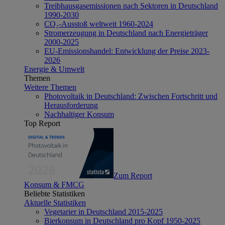
Treibhausgasemissionen nach Sektoren in Deutschland
1990-2030
CO₂-Ausstoß weltweit 1960-2024
Stromerzeugung in Deutschland nach Energieträger
2000-2025
EU-Emissionshandel: Entwicklung der Preise 2023-
2026
Energie & Umwelt
Themen
Weitere Themen
Photovoltaik in Deutschland: Zwischen Fortschritt und
Herausforderung
Nachhaltiger Konsum
Top Report
Zum Report
Konsum & FMCG
Beliebte Statistiken
Aktuelle Statistiken
Vegetarier in Deutschland 2015-2025
Bierkonsum in Deutschland pro Kopf 1950-2025