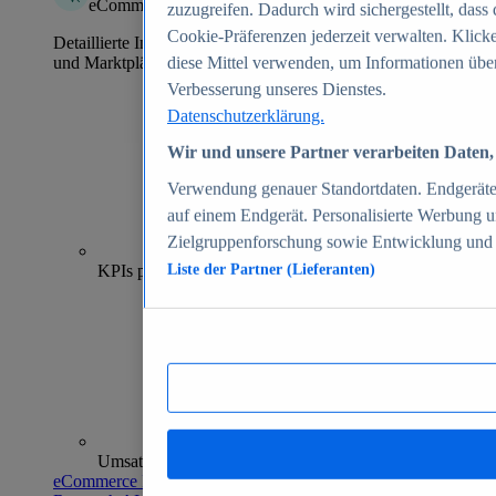
eCommerce Insights
zuzugreifen. Dadurch wird sichergestellt, dass 
Cookie-Präferenzen jederzeit verwalten. Klick
Detaillierte Informationen zu mehr als 39.000 Online-Shops
und Marktplätzen
diese Mittel verwenden, um Informationen über
Verbesserung unseres Dienstes.
Datenschutzerklärung.
Wir und unsere Partner verarbeiten Daten, 
Verwendung genauer Standortdaten. Endgeräteei
auf einem Endgerät. Personalisierte Werbung 
Zielgruppenforschung sowie Entwicklung und
70+
KPIs pro Shop
Liste der Partner (Lieferanten)
Umsatzanalysen und -prognosen
eCommerce Insights entdecken