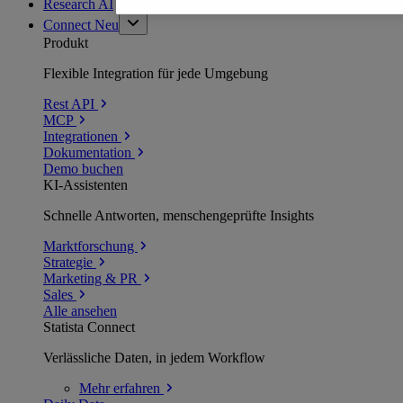
Research AI
Connect
Neu
Produkt
Flexible Integration für jede Umgebung
Rest API
MCP
Integrationen
Dokumentation
Demo buchen
KI-Assistenten
Schnelle Antworten, menschengeprüfte Insights
Marktforschung
Strategie
Marketing & PR
Sales
Alle ansehen
Statista Connect
Verlässliche Daten, in jedem Workflow
Mehr
erfahren