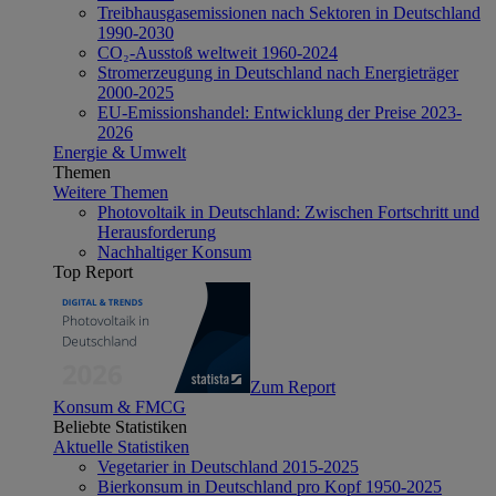
Treibhausgasemissionen nach Sektoren in Deutschland
1990-2030
CO₂-Ausstoß weltweit 1960-2024
Stromerzeugung in Deutschland nach Energieträger
2000-2025
EU-Emissionshandel: Entwicklung der Preise 2023-
2026
Energie & Umwelt
Themen
Weitere Themen
Photovoltaik in Deutschland: Zwischen Fortschritt und
Herausforderung
Nachhaltiger Konsum
Top Report
Zum Report
Konsum & FMCG
Beliebte Statistiken
Aktuelle Statistiken
Vegetarier in Deutschland 2015-2025
Bierkonsum in Deutschland pro Kopf 1950-2025