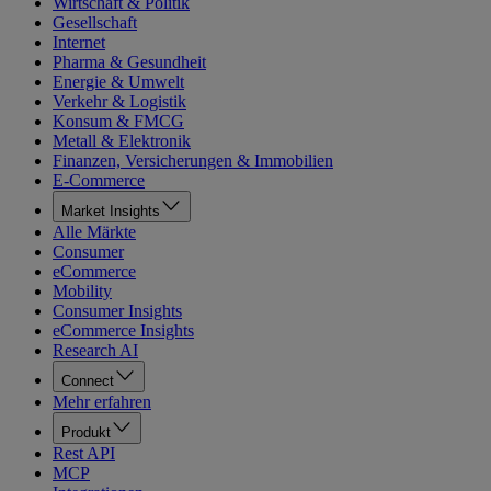
Wirtschaft & Politik
Gesellschaft
Internet
Pharma & Gesundheit
Energie & Umwelt
Verkehr & Logistik
Konsum & FMCG
Metall & Elektronik
Finanzen, Versicherungen & Immobilien
E-Commerce
Market Insights
Alle Märkte
Consumer
eCommerce
Mobility
Consumer Insights
eCommerce Insights
Research AI
Connect
Mehr erfahren
Produkt
Rest API
MCP