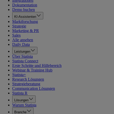
Integrationen
Dokumentation
Demo buchen
KI-Assistenten
Marktforschung
Strategie
Marketing & PR
Sales
Alle ansehen
Daily Data
Leistungen
Über Statista
Statista Connect
Erste Schritte und Hilfebereich
Webinar & Training Hub
Statista+
Research Lösungen
Strategieberatung
Communication Lösungen
Statista R
Lösungen
Warum Statista
Branche