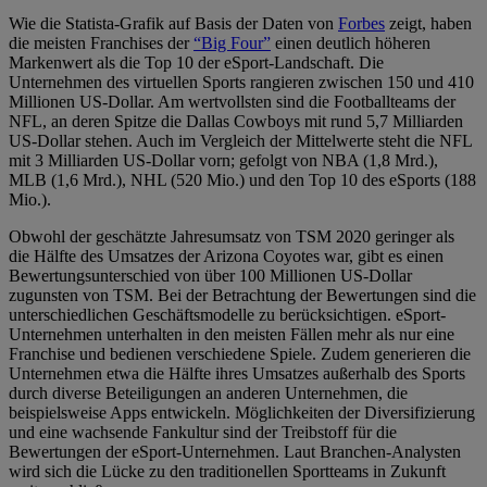
Wie die Statista-Grafik auf Basis der Daten von
Forbes
zeigt, haben
die meisten Franchises der
“Big Four”
einen deutlich höheren
Markenwert als die Top 10 der eSport-Landschaft. Die
Unternehmen des virtuellen Sports rangieren zwischen 150 und 410
Millionen US-Dollar. Am wertvollsten sind die Footballteams der
NFL, an deren Spitze die Dallas Cowboys mit rund 5,7 Milliarden
US-Dollar stehen. Auch im Vergleich der Mittelwerte steht die NFL
mit 3 Milliarden US-Dollar vorn; gefolgt von NBA (1,8 Mrd.),
MLB (1,6 Mrd.), NHL (520 Mio.) und den Top 10 des eSports (188
Mio.).
Obwohl der geschätzte Jahresumsatz von TSM 2020 geringer als
die Hälfte des Umsatzes der Arizona Coyotes war, gibt es einen
Bewertungsunterschied von über 100 Millionen US-Dollar
zugunsten von TSM. Bei der Betrachtung der Bewertungen sind die
unterschiedlichen Geschäftsmodelle zu berücksichtigen. eSport-
Unternehmen unterhalten in den meisten Fällen mehr als nur eine
Franchise und bedienen verschiedene Spiele. Zudem generieren die
Unternehmen etwa die Hälfte ihres Umsatzes außerhalb des Sports
durch diverse Beteiligungen an anderen Unternehmen, die
beispielsweise Apps entwickeln. Möglichkeiten der Diversifizierung
und eine wachsende Fankultur sind der Treibstoff für die
Bewertungen der eSport-Unternehmen. Laut Branchen-Analysten
wird sich die Lücke zu den traditionellen Sportteams in Zukunft