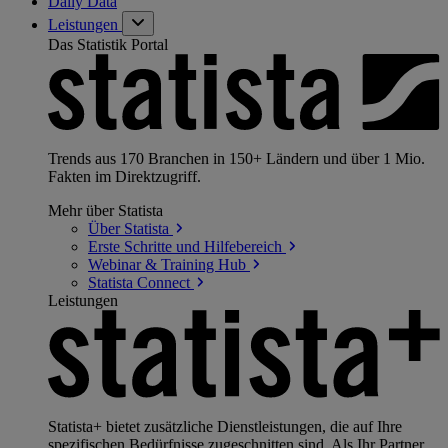
Daily Data
Leistungen
Das Statistik Portal
Trends aus 170 Branchen in 150+ Ländern und über 1 Mio.
Fakten im Direktzugriff.
Mehr über Statista
Über
Statista
Erste Schritte und
Hilfebereich
Webinar & Training
Hub
Statista
Connect
Leistungen
Statista+ bietet zusätzliche Dienstleistungen, die auf Ihre
spezifischen Bedürfnisse zugeschnitten sind. Als Ihr Partner