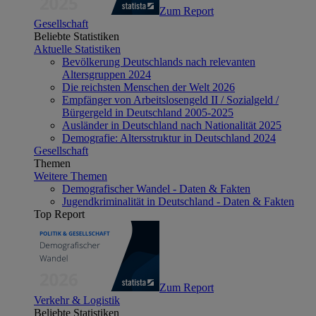
Zum Report
Gesellschaft
Beliebte Statistiken
Aktuelle Statistiken
Bevölkerung Deutschlands nach relevanten
Altersgruppen 2024
Die reichsten Menschen der Welt 2026
Empfänger von Arbeitslosengeld II / Sozialgeld /
Bürgergeld in Deutschland 2005-2025
Ausländer in Deutschland nach Nationalität 2025
Demografie: Altersstruktur in Deutschland 2024
Gesellschaft
Themen
Weitere Themen
Demografischer Wandel - Daten & Fakten
Jugendkriminalität in Deutschland - Daten & Fakten
Top Report
Zum Report
Verkehr & Logistik
Beliebte Statistiken