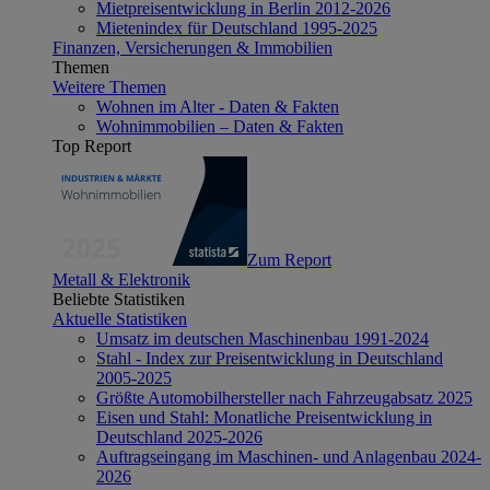
Mietpreisentwicklung in Berlin 2012-2026
Mietenindex für Deutschland 1995-2025
Finanzen, Versicherungen & Immobilien
Themen
Weitere Themen
Wohnen im Alter - Daten & Fakten
Wohnimmobilien – Daten & Fakten
Top Report
Zum Report
Metall & Elektronik
Beliebte Statistiken
Aktuelle Statistiken
Umsatz im deutschen Maschinenbau 1991-2024
Stahl - Index zur Preisentwicklung in Deutschland
2005-2025
Größte Automobilhersteller nach Fahrzeugabsatz 2025
Eisen und Stahl: Monatliche Preisentwicklung in
Deutschland 2025-2026
Auftragseingang im Maschinen- und Anlagenbau 2024-
2026