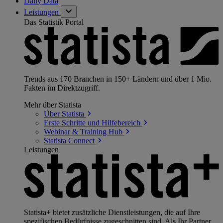
Daily Data
Leistungen
Das Statistik Portal
Trends aus 170 Branchen in 150+ Ländern und über 1 Mio.
Fakten im Direktzugriff.
Mehr über Statista
Über
Statista
Erste Schritte und
Hilfebereich
Webinar & Training
Hub
Statista
Connect
Leistungen
Statista+ bietet zusätzliche Dienstleistungen, die auf Ihre
spezifischen Bedürfnisse zugeschnitten sind. Als Ihr Partner