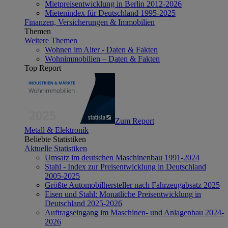
Mietpreisentwicklung in Berlin 2012-2026
Mietenindex für Deutschland 1995-2025
Finanzen, Versicherungen & Immobilien
Themen
Weitere Themen
Wohnen im Alter - Daten & Fakten
Wohnimmobilien – Daten & Fakten
Top Report
Zum Report
Metall & Elektronik
Beliebte Statistiken
Aktuelle Statistiken
Umsatz im deutschen Maschinenbau 1991-2024
Stahl - Index zur Preisentwicklung in Deutschland
2005-2025
Größte Automobilhersteller nach Fahrzeugabsatz 2025
Eisen und Stahl: Monatliche Preisentwicklung in
Deutschland 2025-2026
Auftragseingang im Maschinen- und Anlagenbau 2024-
2026