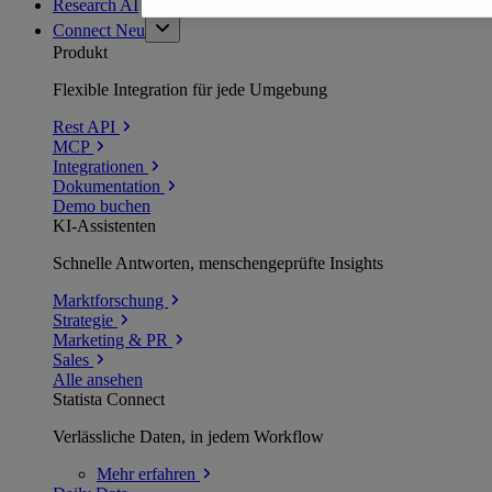
Research AI
Connect
Neu
Produkt
Flexible Integration für jede Umgebung
Rest API
MCP
Integrationen
Dokumentation
Demo buchen
KI-Assistenten
Schnelle Antworten, menschengeprüfte Insights
Marktforschung
Strategie
Marketing & PR
Sales
Alle ansehen
Statista Connect
Verlässliche Daten, in jedem Workflow
Mehr
erfahren