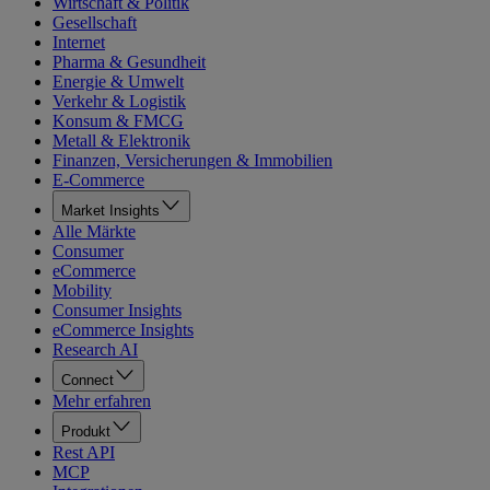
Wirtschaft & Politik
Gesellschaft
Internet
Pharma & Gesundheit
Energie & Umwelt
Verkehr & Logistik
Konsum & FMCG
Metall & Elektronik
Finanzen, Versicherungen & Immobilien
E-Commerce
Market Insights
Alle Märkte
Consumer
eCommerce
Mobility
Consumer Insights
eCommerce Insights
Research AI
Connect
Mehr erfahren
Produkt
Rest API
MCP