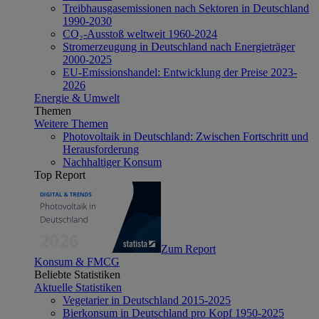
Treibhausgasemissionen nach Sektoren in Deutschland
1990-2030
CO₂-Ausstoß weltweit 1960-2024
Stromerzeugung in Deutschland nach Energieträger
2000-2025
EU-Emissionshandel: Entwicklung der Preise 2023-
2026
Energie & Umwelt
Themen
Weitere Themen
Photovoltaik in Deutschland: Zwischen Fortschritt und
Herausforderung
Nachhaltiger Konsum
Top Report
Zum Report
Konsum & FMCG
Beliebte Statistiken
Aktuelle Statistiken
Vegetarier in Deutschland 2015-2025
Bierkonsum in Deutschland pro Kopf 1950-2025