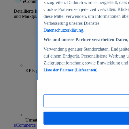
eCommerce Insights
zuzugreifen. Dadurch wird sichergestellt, dass 
Cookie-Präferenzen jederzeit verwalten. Klick
Detaillierte Informationen zu mehr als 39.000 Online-Shops
und Marktplätzen
diese Mittel verwenden, um Informationen über
Verbesserung unseres Dienstes.
Datenschutzerklärung.
Wir und unsere Partner verarbeiten Daten, 
Verwendung genauer Standortdaten. Endgeräteei
auf einem Endgerät. Personalisierte Werbung 
Zielgruppenforschung sowie Entwicklung und
70+
KPIs pro Shop
Liste der Partner (Lieferanten)
Umsatzanalysen und -prognosen
eCommerce Insights entdecken