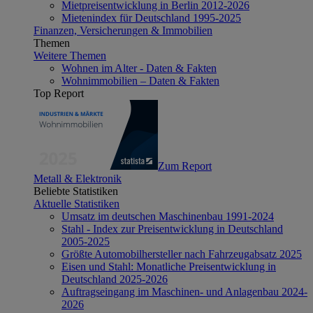
Mietpreisentwicklung in Berlin 2012-2026
Mietenindex für Deutschland 1995-2025
Finanzen, Versicherungen & Immobilien
Themen
Weitere Themen
Wohnen im Alter - Daten & Fakten
Wohnimmobilien – Daten & Fakten
Top Report
Zum Report
Metall & Elektronik
Beliebte Statistiken
Aktuelle Statistiken
Umsatz im deutschen Maschinenbau 1991-2024
Stahl - Index zur Preisentwicklung in Deutschland
2005-2025
Größte Automobilhersteller nach Fahrzeugabsatz 2025
Eisen und Stahl: Monatliche Preisentwicklung in
Deutschland 2025-2026
Auftragseingang im Maschinen- und Anlagenbau 2024-
2026