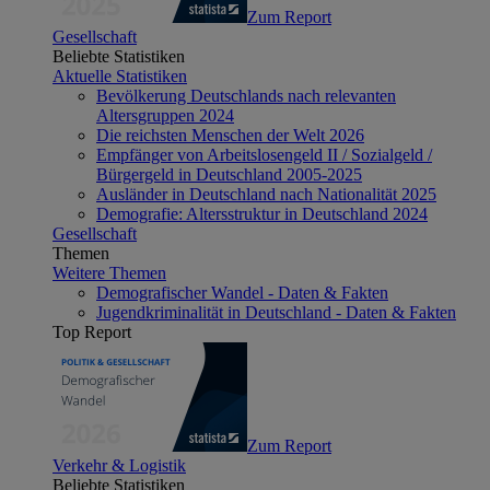
Zum Report
Gesellschaft
Beliebte Statistiken
Aktuelle Statistiken
Bevölkerung Deutschlands nach relevanten
Altersgruppen 2024
Die reichsten Menschen der Welt 2026
Empfänger von Arbeitslosengeld II / Sozialgeld /
Bürgergeld in Deutschland 2005-2025
Ausländer in Deutschland nach Nationalität 2025
Demografie: Altersstruktur in Deutschland 2024
Gesellschaft
Themen
Weitere Themen
Demografischer Wandel - Daten & Fakten
Jugendkriminalität in Deutschland - Daten & Fakten
Top Report
Zum Report
Verkehr & Logistik
Beliebte Statistiken