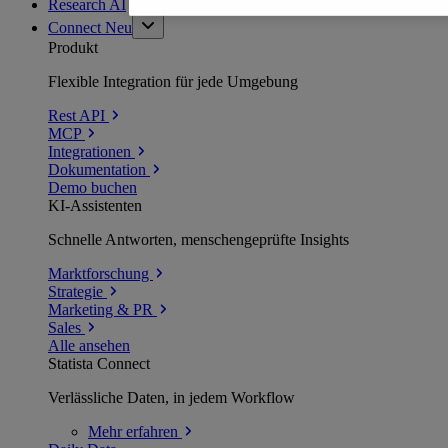
Research AI
Connect
Neu
Produkt
Flexible Integration für jede Umgebung
Rest API
MCP
Integrationen
Dokumentation
Demo buchen
KI-Assistenten
Schnelle Antworten, menschengeprüfte Insights
Marktforschung
Strategie
Marketing & PR
Sales
Alle ansehen
Statista Connect
Verlässliche Daten, in jedem Workflow
Mehr
erfahren