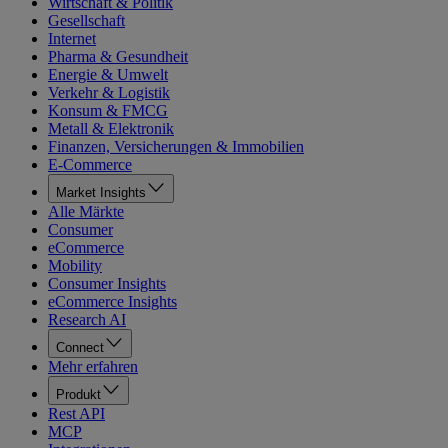
Wirtschaft & Politik
Gesellschaft
Internet
Pharma & Gesundheit
Energie & Umwelt
Verkehr & Logistik
Konsum & FMCG
Metall & Elektronik
Finanzen, Versicherungen & Immobilien
E-Commerce
Market Insights
Alle Märkte
Consumer
eCommerce
Mobility
Consumer Insights
eCommerce Insights
Research AI
Connect
Mehr erfahren
Produkt
Rest API
MCP