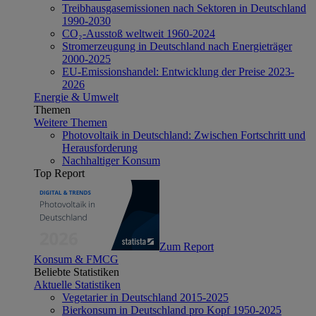
Treibhausgasemissionen nach Sektoren in Deutschland
1990-2030
CO₂-Ausstoß weltweit 1960-2024
Stromerzeugung in Deutschland nach Energieträger
2000-2025
EU-Emissionshandel: Entwicklung der Preise 2023-
2026
Energie & Umwelt
Themen
Weitere Themen
Photovoltaik in Deutschland: Zwischen Fortschritt und
Herausforderung
Nachhaltiger Konsum
Top Report
Zum Report
Konsum & FMCG
Beliebte Statistiken
Aktuelle Statistiken
Vegetarier in Deutschland 2015-2025
Bierkonsum in Deutschland pro Kopf 1950-2025