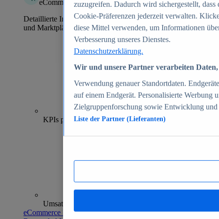
eCommerce Insights
zuzugreifen. Dadurch wird sichergestellt, dass 
Cookie-Präferenzen jederzeit verwalten. Klick
Detaillierte Informationen zu mehr als 39.000 Online-Shops
und Marktplätzen
diese Mittel verwenden, um Informationen über
Verbesserung unseres Dienstes.
Datenschutzerklärung.
Wir und unsere Partner verarbeiten Daten, 
Verwendung genauer Standortdaten. Endgeräteei
auf einem Endgerät. Personalisierte Werbung 
Zielgruppenforschung sowie Entwicklung und
70+
KPIs pro Shop
Liste der Partner (Lieferanten)
Umsatzanalysen und -prognosen
eCommerce Insights entdecken