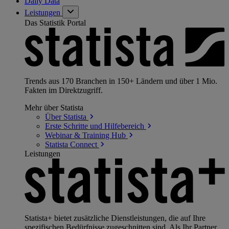
Daily Data
Leistungen
Das Statistik Portal
Trends aus 170 Branchen in 150+ Ländern und über 1 Mio.
Fakten im Direktzugriff.
Mehr über Statista
Über
Statista
Erste Schritte und
Hilfebereich
Webinar & Training
Hub
Statista
Connect
Leistungen
Statista+ bietet zusätzliche Dienstleistungen, die auf Ihre
spezifischen Bedürfnisse zugeschnitten sind. Als Ihr Partner