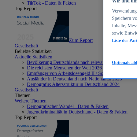
Wir und uns
TikTok - Daten & Fakten
Top Report
Verwendung g
Speichern vo
Inhalte, Mes
sowie Entwi
Zum Report
Liste der Par
Gesellschaft
Beliebte Statistiken
Aktuelle Statistiken
Bevölkerung Deutschlands nach relevanten Altersgrupp
Optionale ab
Die reichsten Menschen der Welt 2026
Empfänger von Arbeitslosengeld II / Sozialgeld / Bürge
Ausländer in Deutschland nach Nationalität 2025
Demografie: Altersstruktur in Deutschland 2024
Gesellschaft
Themen
Weitere Themen
Demografischer Wandel - Daten & Fakten
Jugendkriminalität in Deutschland - Daten & Fakten
Top Report