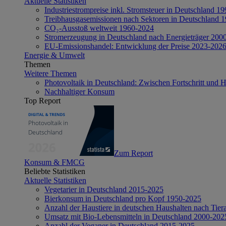
Aktuelle Statistiken
Industriestrompreise inkl. Stromsteuer in Deutschland 1
Treibhausgasemissionen nach Sektoren in Deutschland 
CO₂-Ausstoß weltweit 1960-2024
Stromerzeugung in Deutschland nach Energieträger 200
EU-Emissionshandel: Entwicklung der Preise 2023-202
Energie & Umwelt
Themen
Weitere Themen
Photovoltaik in Deutschland: Zwischen Fortschritt und 
Nachhaltiger Konsum
Top Report
Zum Report
Konsum & FMCG
Beliebte Statistiken
Aktuelle Statistiken
Vegetarier in Deutschland 2015-2025
Bierkonsum in Deutschland pro Kopf 1950-2025
Anzahl der Haustiere in deutschen Haushalten nach Tier
Umsatz mit Bio-Lebensmitteln in Deutschland 2000-202
Anzahl der Veganer in Deutschland 2015-2025