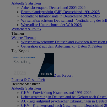
Aktuelle Statistiken
Arbeitslosenquote Deutschland 2005-2026
Bruttoinlandsprodukt (BIP) Deutschland 1991-2025
Monatliche Inflationsrate in Deutschland 2024-2026
Wirtschaftswachstum Deutschland - Veränderung des B
Wertvollste Unternehmen der Welt 2026
Wirtschaft & Politik
Themen
Weitere Themen
Wirtschaftswachstum: Deutschland zwischen Rezession 
Generation Z auf dem Arbeitsmarkt - Daten & Fakten
Top Report
Zum Report
Pharma & Gesundheit
Beliebte Statistiken
Aktuelle Statistiken
GKV - Entwicklung Krankenstand 1991-2026
Lebenserwartung in Deutschland bei Geburt nach Gesch
AU-Tage aufgrund psychischer Erkrankungen in Deutsc
GKV - Krankenstand nach Geschlecht in Deutschland 