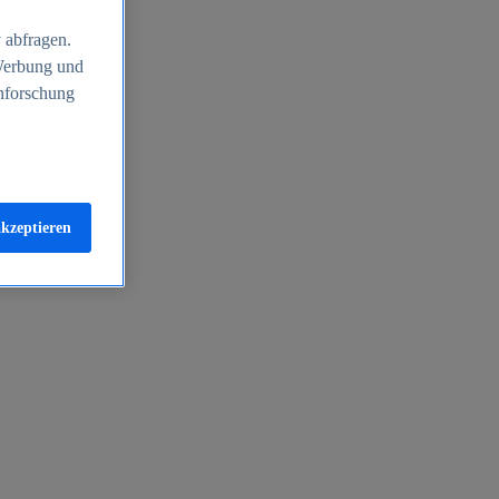
 abfragen.
 Werbung und
nforschung
akzeptieren