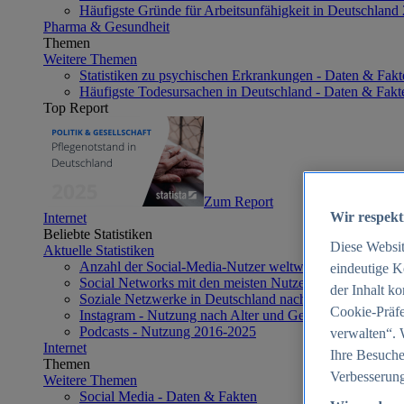
Häufigste Gründe für Arbeitsunfähigkeit in Deutschland
Pharma & Gesundheit
Themen
Weitere Themen
Statistiken zu psychischen Erkrankungen - Daten & Fakt
Häufigste Todesursachen in Deutschland - Daten & Fakt
Top Report
Zum Report
Wir respekt
Internet
Beliebte Statistiken
Diese Websi
Aktuelle Statistiken
Anzahl der Social-Media-Nutzer weltweit 2012-2025
eindeutige K
Social Networks mit den meisten Nutzern weltweit 2025
der Inhalt k
Soziale Netzwerke in Deutschland nach Generationen 2
Cookie-Präfe
Instagram - Nutzung nach Alter und Geschlecht in Deut
Podcasts - Nutzung 2016-2025
verwalten“. 
Internet
Ihre Besuche
Themen
Verbesserung
Weitere Themen
Social Media - Daten & Fakten