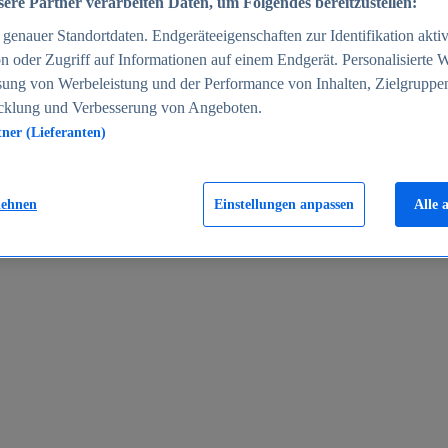
ere Partner verarbeiten Daten, um Folgendes bereitzustellen:
enauer Standortdaten. Endgeräteeigenschaften zur Identifikation aktiv
n oder Zugriff auf Informationen auf einem Endgerät. Personalisierte
sung von Werbeleistung und der Performance von Inhalten, Zielgruppe
cklung und Verbesserung von Angeboten.
tner (Lieferanten)
en 2024
lehnen
Einstellungen anpassen
Alle 
rgeld in Deutschland 2005-2025