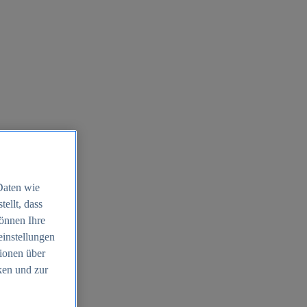
Daten wie
ellt, dass
können Ihre
einstellungen
ionen über
ken und zur