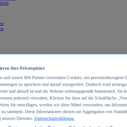
 2024
en
en
ieren Ihre Privatsphäre
te und unsere
894
Partner verwenden Cookies, um personenbezogene 
ennungen zu speichern und darauf zuzugreifen. Dadurch wird sichergest
orrekt und aktuell ist und die Website ordnungsgemäß funktioniert. Sie 
025
renzen jederzeit verwalten. Klicken Sie dazu auf die Schaltfläche „Vor
schland 2025
Wenn Sie einwilligen, werden wir diese Mittel verwenden, um Informat
 zu sammeln. Diese Informationen dienen zur Aggregation von Statisti
 unseres Dienstes.
Datenschutzerklärung.