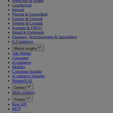
Wirtschaft & Politik
Gesellschaft
Internet
Pharma & Gesundheit
Energie & Umwelt
Verkehr & Logistik
Konsum & FMCG
Metall & Elektronik
Finanzen, Versicherungen & Immobilien
E-Commerce
Market Insights
Alle Märkte
Consumer
eCommerce
Mobility
Consumer Insights
eCommerce Insights
Research AI
Connect
Mehr erfahren
Produkt
Rest API
MCP