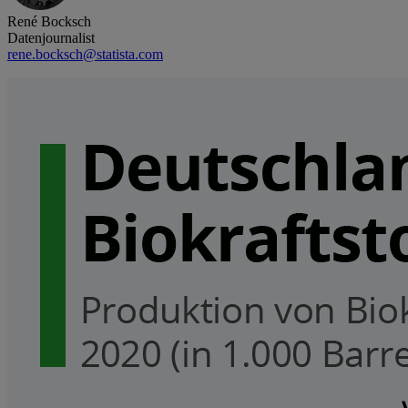
René Bocksch
Datenjournalist
rene.bocksch@statista.com