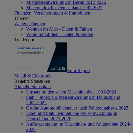
Mietpreisentwicklung in Berlin 2012-2026
Mietenindex für Deutschland 1995-2025
Finanzen, Versicherungen & Immobilien
Themen
Weitere Themen
Wohnen im Alter - Daten & Fakten
Wohnimmobilien – Daten & Fakten
Top Report
Zum Report
Metall & Elektronik
Beliebte Statistiken
Aktuelle Statistiken
Umsatz im deutschen Maschinenbau 1991-2024
Stahl - Index zur Preisentwicklung in Deutschland
2005-2025
Größte Automobilhersteller nach Fahrzeugabsatz 2025
Eisen und Stahl: Monatliche Preisentwicklung in
Deutschland 2025-2026
Auftragseingang im Maschinen- und Anlagenbau 2024-
2026