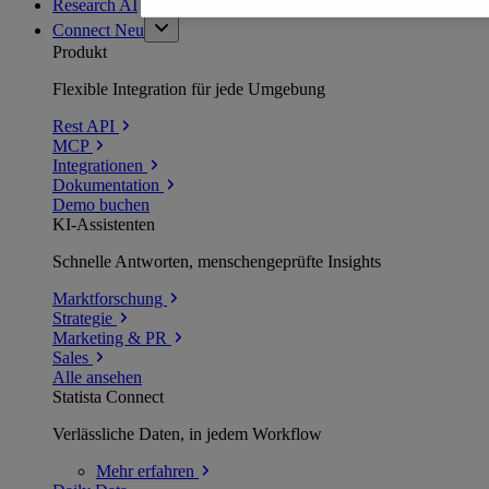
Research AI
Connect
Neu
Produkt
Flexible Integration für jede Umgebung
Rest API
MCP
Integrationen
Dokumentation
Demo buchen
KI-Assistenten
Schnelle Antworten, menschengeprüfte Insights
Marktforschung
Strategie
Marketing & PR
Sales
Alle ansehen
Statista Connect
Verlässliche Daten, in jedem Workflow
Mehr
erfahren