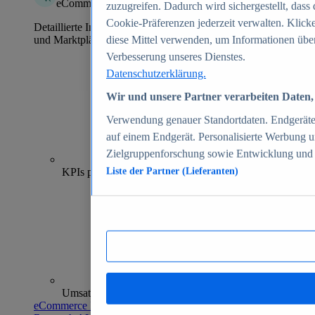
eCommerce Insights
zuzugreifen. Dadurch wird sichergestellt, dass 
Cookie-Präferenzen jederzeit verwalten. Klick
Detaillierte Informationen zu mehr als 39.000 Online-Shops
und Marktplätzen
diese Mittel verwenden, um Informationen über
Verbesserung unseres Dienstes.
Datenschutzerklärung.
Wir und unsere Partner verarbeiten Daten, 
Verwendung genauer Standortdaten. Endgeräteei
auf einem Endgerät. Personalisierte Werbung 
Zielgruppenforschung sowie Entwicklung und
70+
KPIs pro Shop
Liste der Partner (Lieferanten)
Umsatzanalysen und -prognosen
eCommerce Insights entdecken