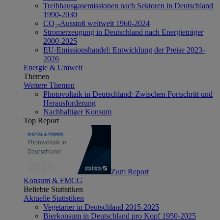
Treibhausgasemissionen nach Sektoren in Deutschland
1990-2030
CO₂-Ausstoß weltweit 1960-2024
Stromerzeugung in Deutschland nach Energieträger
2000-2025
EU-Emissionshandel: Entwicklung der Preise 2023-
2026
Energie & Umwelt
Themen
Weitere Themen
Photovoltaik in Deutschland: Zwischen Fortschritt und
Herausforderung
Nachhaltiger Konsum
Top Report
Zum Report
Konsum & FMCG
Beliebte Statistiken
Aktuelle Statistiken
Vegetarier in Deutschland 2015-2025
Bierkonsum in Deutschland pro Kopf 1950-2025