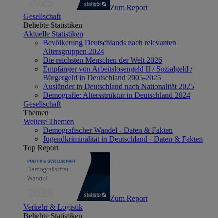
Zum Report
Gesellschaft
Beliebte Statistiken
Aktuelle Statistiken
Bevölkerung Deutschlands nach relevanten
Altersgruppen 2024
Die reichsten Menschen der Welt 2026
Empfänger von Arbeitslosengeld II / Sozialgeld /
Bürgergeld in Deutschland 2005-2025
Ausländer in Deutschland nach Nationalität 2025
Demografie: Altersstruktur in Deutschland 2024
Gesellschaft
Themen
Weitere Themen
Demografischer Wandel - Daten & Fakten
Jugendkriminalität in Deutschland - Daten & Fakten
Top Report
Zum Report
Verkehr & Logistik
Beliebte Statistiken