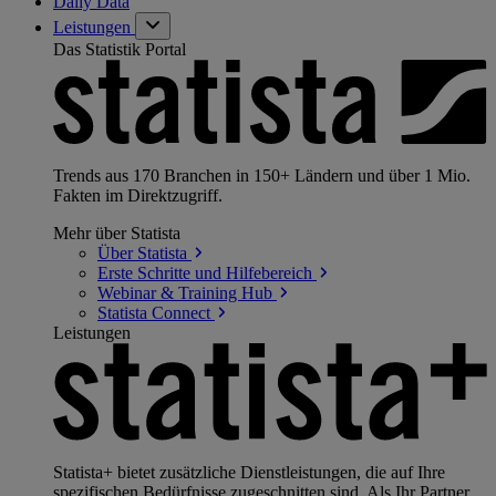
Daily Data
Leistungen
Das Statistik Portal
Trends aus 170 Branchen in 150+ Ländern und über 1 Mio.
Fakten im Direktzugriff.
Mehr über Statista
Über
Statista
Erste Schritte und
Hilfebereich
Webinar & Training
Hub
Statista
Connect
Leistungen
Statista+ bietet zusätzliche Dienstleistungen, die auf Ihre
spezifischen Bedürfnisse zugeschnitten sind. Als Ihr Partner