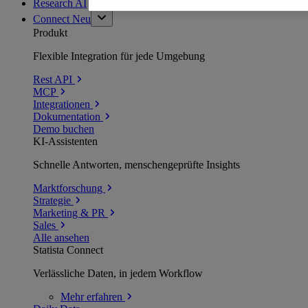
Research AI
Connect
Neu
Produkt
Flexible Integration für jede Umgebung
Rest API
MCP
Integrationen
Dokumentation
Demo buchen
KI-Assistenten
Schnelle Antworten, menschengeprüfte Insights
Marktforschung
Strategie
Marketing & PR
Sales
Alle ansehen
Statista Connect
Verlässliche Daten, in jedem Workflow
Mehr
erfahren