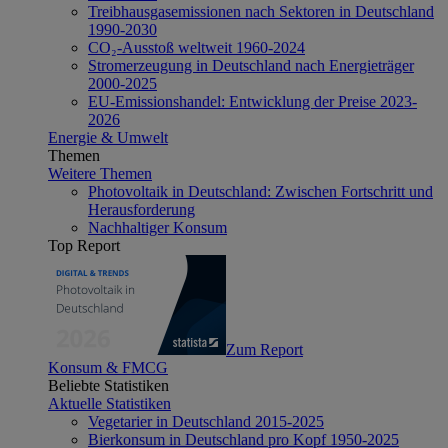
Treibhausgasemissionen nach Sektoren in Deutschland
1990-2030
CO₂-Ausstoß weltweit 1960-2024
Stromerzeugung in Deutschland nach Energieträger
2000-2025
EU-Emissionshandel: Entwicklung der Preise 2023-
2026
Energie & Umwelt
Themen
Weitere Themen
Photovoltaik in Deutschland: Zwischen Fortschritt und
Herausforderung
Nachhaltiger Konsum
Top Report
Zum Report
Konsum & FMCG
Beliebte Statistiken
Aktuelle Statistiken
Vegetarier in Deutschland 2015-2025
Bierkonsum in Deutschland pro Kopf 1950-2025