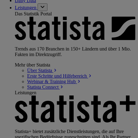
Daily Data
Leistungen
Das Statistik Portal
Trends aus 170 Branchen in 150+ Ländern und über 1 Mio.
Fakten im Direktzugriff.
Mehr über Statista
Über
Statista
Erste Schritte und
Hilfebereich
Webinar & Training
Hub
Statista
Connect
Leistungen
Statista+ bietet zusätzliche Dienstleistungen, die auf Ihre
spezifischen Bedürfnisse zugeschnitten sind. Als Ihr Partner