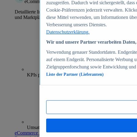
eCommerce Insights
zuzugreifen. Dadurch wird sichergestellt, dass 
Cookie-Präferenzen jederzeit verwalten. Klick
Detaillierte Informationen zu mehr als 39.000 Online-Shops
und Marktplätzen
diese Mittel verwenden, um Informationen über
Verbesserung unseres Dienstes.
Datenschutzerklärung.
Wir und unsere Partner verarbeiten Daten, 
Verwendung genauer Standortdaten. Endgeräteei
auf einem Endgerät. Personalisierte Werbung 
Zielgruppenforschung sowie Entwicklung und
70+
KPIs pro Shop
Liste der Partner (Lieferanten)
Umsatzanalysen und -prognosen
eCommerce Insights entdecken