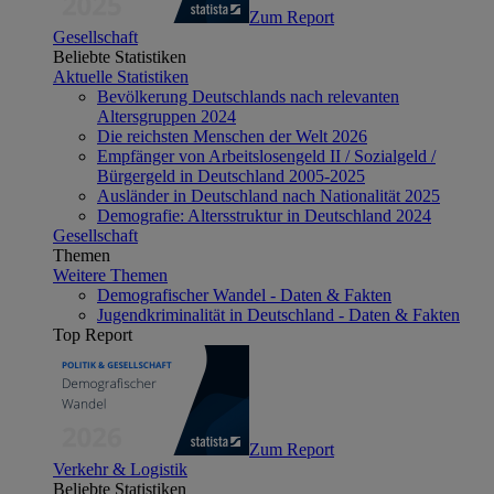
Zum Report
Gesellschaft
Beliebte Statistiken
Aktuelle Statistiken
Bevölkerung Deutschlands nach relevanten
Altersgruppen 2024
Die reichsten Menschen der Welt 2026
Empfänger von Arbeitslosengeld II / Sozialgeld /
Bürgergeld in Deutschland 2005-2025
Ausländer in Deutschland nach Nationalität 2025
Demografie: Altersstruktur in Deutschland 2024
Gesellschaft
Themen
Weitere Themen
Demografischer Wandel - Daten & Fakten
Jugendkriminalität in Deutschland - Daten & Fakten
Top Report
Zum Report
Verkehr & Logistik
Beliebte Statistiken