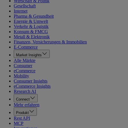
Wirtschaft & Politik
Gesellschaft
Internet
Pharma & Gesundheit
Energie & Umwelt
Verkehr & Logistik
Konsum & FMCG
Metall & Elektronik
Finanzen, Versicherungen & Immobilien
E-Commerce
Market Insights
Alle Märkte
Consumer
eCommerce
Mobility
Consumer Insights
eCommerce Insights
Research AI
Connect
Mehr erfahren
Produkt
Rest API
MCP