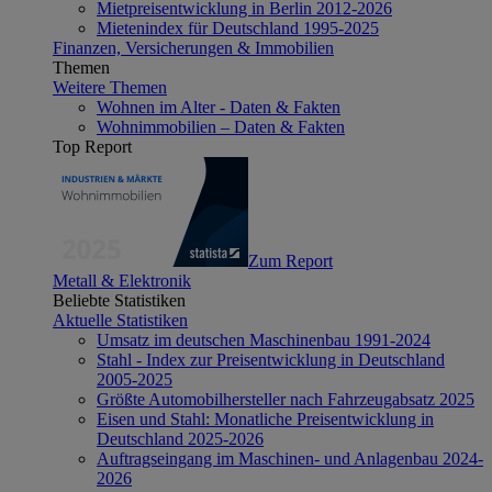
Mietpreisentwicklung in Berlin 2012-2026
Mietenindex für Deutschland 1995-2025
Finanzen, Versicherungen & Immobilien
Themen
Weitere Themen
Wohnen im Alter - Daten & Fakten
Wohnimmobilien – Daten & Fakten
Top Report
Zum Report
Metall & Elektronik
Beliebte Statistiken
Aktuelle Statistiken
Umsatz im deutschen Maschinenbau 1991-2024
Stahl - Index zur Preisentwicklung in Deutschland
2005-2025
Größte Automobilhersteller nach Fahrzeugabsatz 2025
Eisen und Stahl: Monatliche Preisentwicklung in
Deutschland 2025-2026
Auftragseingang im Maschinen- und Anlagenbau 2024-
2026