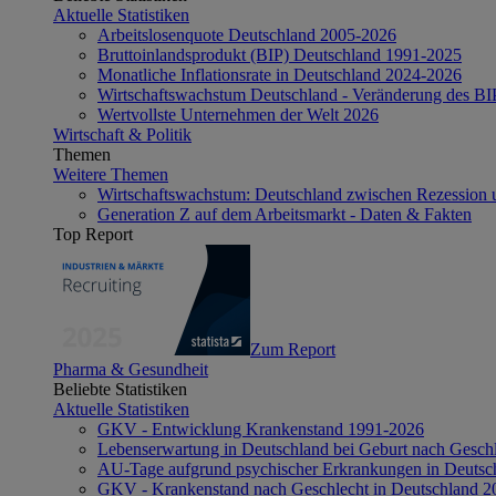
Aktuelle Statistiken
Arbeitslosenquote Deutschland 2005-2026
Bruttoinlandsprodukt (BIP) Deutschland 1991-2025
Monatliche Inflationsrate in Deutschland 2024-2026
Wirtschaftswachstum Deutschland - Veränderung des B
Wertvollste Unternehmen der Welt 2026
Wirtschaft & Politik
Themen
Weitere Themen
Wirtschaftswachstum: Deutschland zwischen Rezession 
Generation Z auf dem Arbeitsmarkt - Daten & Fakten
Top Report
Zum Report
Pharma & Gesundheit
Beliebte Statistiken
Aktuelle Statistiken
GKV - Entwicklung Krankenstand 1991-2026
Lebenserwartung in Deutschland bei Geburt nach Gesch
AU-Tage aufgrund psychischer Erkrankungen in Deutsc
GKV - Krankenstand nach Geschlecht in Deutschland 