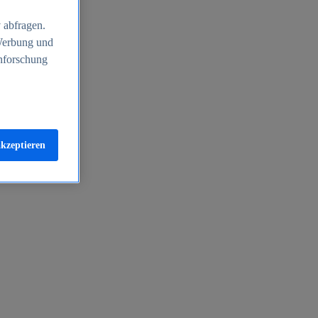
 abfragen.
 Werbung und
nforschung
akzeptieren