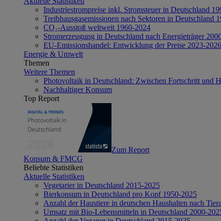
Aktuelle Statistiken
Industriestrompreise inkl. Stromsteuer in Deutschland 1
Treibhausgasemissionen nach Sektoren in Deutschland 
CO₂-Ausstoß weltweit 1960-2024
Stromerzeugung in Deutschland nach Energieträger 200
EU-Emissionshandel: Entwicklung der Preise 2023-202
Energie & Umwelt
Themen
Weitere Themen
Photovoltaik in Deutschland: Zwischen Fortschritt und 
Nachhaltiger Konsum
Top Report
Zum Report
Konsum & FMCG
Beliebte Statistiken
Aktuelle Statistiken
Vegetarier in Deutschland 2015-2025
Bierkonsum in Deutschland pro Kopf 1950-2025
Anzahl der Haustiere in deutschen Haushalten nach Tier
Umsatz mit Bio-Lebensmitteln in Deutschland 2000-202
Anzahl der Veganer in Deutschland 2015-2025