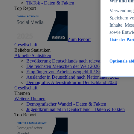
Wir und uns
TikTok - Daten & Fakten
Top Report
Verwendung g
Speichern vo
Inhalte, Mes
sowie Entwi
Zum Report
Liste der Par
Gesellschaft
Beliebte Statistiken
Aktuelle Statistiken
Bevölkerung Deutschlands nach relevanten Altersgrupp
Optionale ab
Die reichsten Menschen der Welt 2026
Empfänger von Arbeitslosengeld II / Sozialgeld / Bürge
Ausländer in Deutschland nach Nationalität 2025
Demografie: Altersstruktur in Deutschland 2024
Gesellschaft
Themen
Weitere Themen
Demografischer Wandel - Daten & Fakten
Jugendkriminalität in Deutschland - Daten & Fakten
Top Report