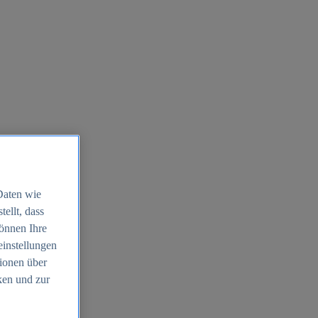
Daten wie
ellt, dass
können Ihre
einstellungen
ionen über
ken und zur