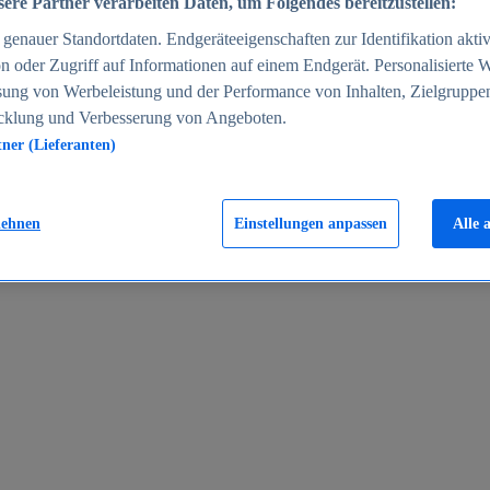
ere Partner verarbeiten Daten, um Folgendes bereitzustellen:
enauer Standortdaten. Endgeräteeigenschaften zur Identifikation aktiv
n oder Zugriff auf Informationen auf einem Endgerät. Personalisierte
sung von Werbeleistung und der Performance von Inhalten, Zielgruppe
cklung und Verbesserung von Angeboten.
tner (Lieferanten)
en 2024
lehnen
Einstellungen anpassen
Alle 
rgeld in Deutschland 2005-2025