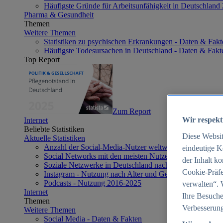
Häufigste Gründe für Arbeitsunfähigkeit in Deutschland
Pharma & Gesundheit
Themen
Weitere Themen
Statistiken zu psychischen Erkrankungen - Daten & Fakt
Häufigste Todesursachen in Deutschland - Daten & Fakt
Top Report
Zum Report
Wir respekt
Internet
Beliebte Statistiken
Diese Websi
Aktuelle Statistiken
Anzahl der Social-Media-Nutzer weltweit 2012-2025
eindeutige K
Social Networks mit den meisten Nutzern weltweit 2025
der Inhalt k
Soziale Netzwerke in Deutschland nach Generationen 2
Cookie-Präfe
Instagram - Nutzung nach Alter und Geschlecht in Deut
Podcasts - Nutzung 2016-2025
verwalten“. 
Internet
Ihre Besuche
Themen
Verbesserung
Weitere Themen
Social Media - Daten & Fakten