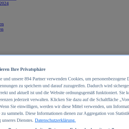
 2024
en
en
ieren Ihre Privatsphäre
te und unsere
894
Partner verwenden Cookies, um personenbezogene 
ennungen zu speichern und darauf zuzugreifen. Dadurch wird sichergest
orrekt und aktuell ist und die Website ordnungsgemäß funktioniert. Sie 
025
renzen jederzeit verwalten. Klicken Sie dazu auf die Schaltfläche „Vor
schland 2025
Wenn Sie einwilligen, werden wir diese Mittel verwenden, um Informat
 zu sammeln. Diese Informationen dienen zur Aggregation von Statisti
 unseres Dienstes.
Datenschutzerklärung.