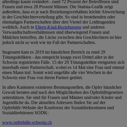
allerdings kaum verändert - rund 72 Prozent der Betroffenen sind
Frauen und etwa 28 Prozent Männer. Die Statista-Grafik zeigt
außerdem, dass es je nach Beziehungsverhältnis leichte Abweichung
in der Geschlechterverteilung gibt. So sind in bestehenden oder
ehemaligen Partnerschaften über drei Viertel der Leidtragenden
weiblich. Auch in
Eltern-Kind-Beziehungen
und anderen
Verwandtschaftsverhältnissen sind überwiegend Frauen und
Mädchen betroffen, die Lücke zwischen den Geschlechtern ist hier
jedoch nicht so weit wie im Fall der Partnerschaften.
Insgesamt kam es 2019 im häuslichen Bereich zu rund 29
Tötungsdelikten - das entspricht knapp zwei Drittel aller in der
Schweiz registrierten Fälle. 15 der 29 Tötungsdelikte ereigneten sich
innerhalb einer Partnerschaft, wobei es 14 Mal eine Frau und einmal
einen Mann traf. Somit wird ungefähr alle vier Wochen in der
Schweiz eine Frau von ihrem Partner getötet.
In allen Kantonen existieren Beratungsstellen, die Opfer häuslicher
Gewalt beraten und nach den Möglichkeiten des Opferhilfegesetzes
unterstützen. Sie sind für Frauen und Männer und/oder Kinder und
Jugendliche da. Die aktuellen Adressen finden Sie auf der
Opferhilfe-Website der Konferenz der Sozialdirektorinnen und
Sozialdirektionen SODK:
www.opferhilfe-schweiz.ch