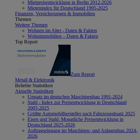
Mietpreisentwicklung in Berlin 2012-2026
Mietenindex für Deutschland 1995-2025
Finanzen, Versicherungen & Immobilien
Themen
Weitere Themen
Wohnen im Alter - Daten & Fakten
Wohnimmobilien – Daten & Fakten
Top Report
Zum Report
Metall & Elektronik
Beliebte Statistiken
Aktuelle Statistiken
Umsatz im deutschen Maschinenbau 1991-2024
Stahl - Index zur Preisentwicklung in Deutschland
2005-2025
Größte Automobilhersteller nach Fahrzeugabsatz 2025
Eisen und Stahl: Monatliche Preisentwicklung in
Deutschland 2025-2026
Auftragseingang im Maschinen- und Anlagenbau 2024-
2026