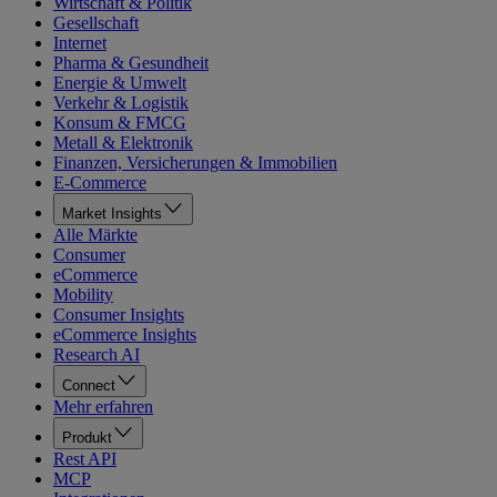
Wirtschaft & Politik
Gesellschaft
Internet
Pharma & Gesundheit
Energie & Umwelt
Verkehr & Logistik
Konsum & FMCG
Metall & Elektronik
Finanzen, Versicherungen & Immobilien
E-Commerce
Market Insights
Alle Märkte
Consumer
eCommerce
Mobility
Consumer Insights
eCommerce Insights
Research AI
Connect
Mehr erfahren
Produkt
Rest API
MCP