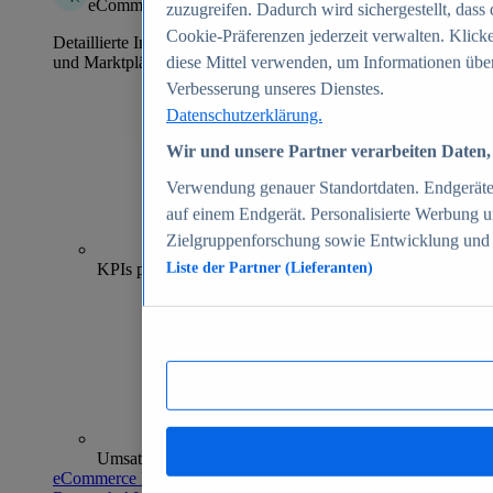
eCommerce Insights
zuzugreifen. Dadurch wird sichergestellt, dass 
Cookie-Präferenzen jederzeit verwalten. Klick
Detaillierte Informationen zu mehr als 39.000 Online-Shops
und Marktplätzen
diese Mittel verwenden, um Informationen über
Verbesserung unseres Dienstes.
Datenschutzerklärung.
Wir und unsere Partner verarbeiten Daten, 
Verwendung genauer Standortdaten. Endgeräteei
auf einem Endgerät. Personalisierte Werbung 
Zielgruppenforschung sowie Entwicklung und
70+
KPIs pro Shop
Liste der Partner (Lieferanten)
Umsatzanalysen und -prognosen
eCommerce Insights entdecken