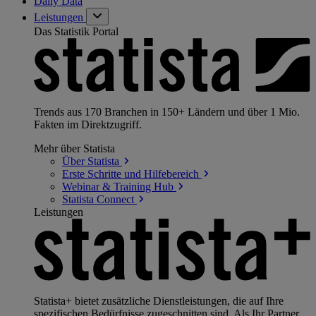
Daily Data
Leistungen
Das Statistik Portal
Trends aus 170 Branchen in 150+ Ländern und über 1 Mio.
Fakten im Direktzugriff.
Mehr über Statista
Über
Statista
Erste Schritte und
Hilfebereich
Webinar & Training
Hub
Statista
Connect
Leistungen
Statista+ bietet zusätzliche Dienstleistungen, die auf Ihre
spezifischen Bedürfnisse zugeschnitten sind. Als Ihr Partner