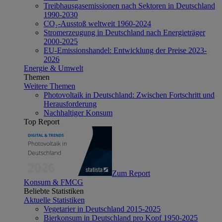
Treibhausgasemissionen nach Sektoren in Deutschland
1990-2030
CO₂-Ausstoß weltweit 1960-2024
Stromerzeugung in Deutschland nach Energieträger
2000-2025
EU-Emissionshandel: Entwicklung der Preise 2023-
2026
Energie & Umwelt
Themen
Weitere Themen
Photovoltaik in Deutschland: Zwischen Fortschritt und
Herausforderung
Nachhaltiger Konsum
Top Report
Zum Report
Konsum & FMCG
Beliebte Statistiken
Aktuelle Statistiken
Vegetarier in Deutschland 2015-2025
Bierkonsum in Deutschland pro Kopf 1950-2025