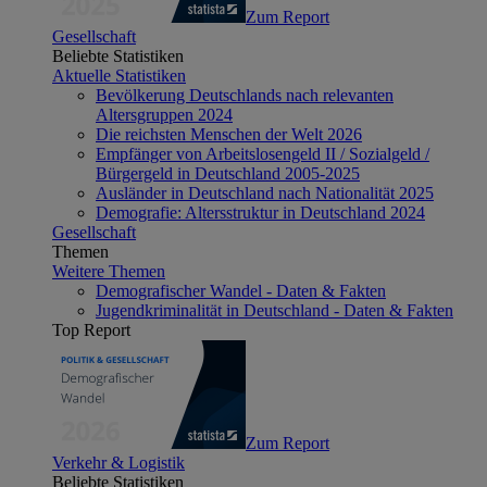
Zum Report
Gesellschaft
Beliebte Statistiken
Aktuelle Statistiken
Bevölkerung Deutschlands nach relevanten
Altersgruppen 2024
Die reichsten Menschen der Welt 2026
Empfänger von Arbeitslosengeld II / Sozialgeld /
Bürgergeld in Deutschland 2005-2025
Ausländer in Deutschland nach Nationalität 2025
Demografie: Altersstruktur in Deutschland 2024
Gesellschaft
Themen
Weitere Themen
Demografischer Wandel - Daten & Fakten
Jugendkriminalität in Deutschland - Daten & Fakten
Top Report
Zum Report
Verkehr & Logistik
Beliebte Statistiken