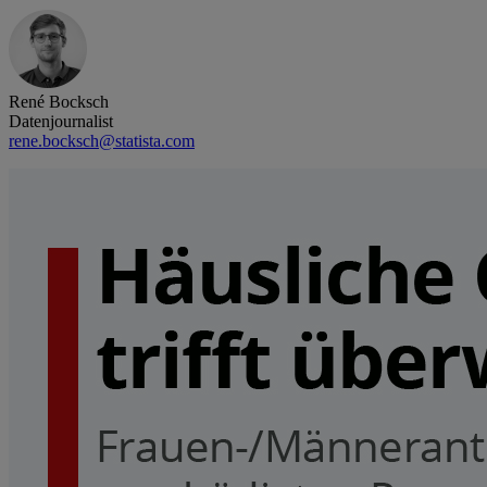
René Bocksch
Datenjournalist
rene.bocksch@statista.com