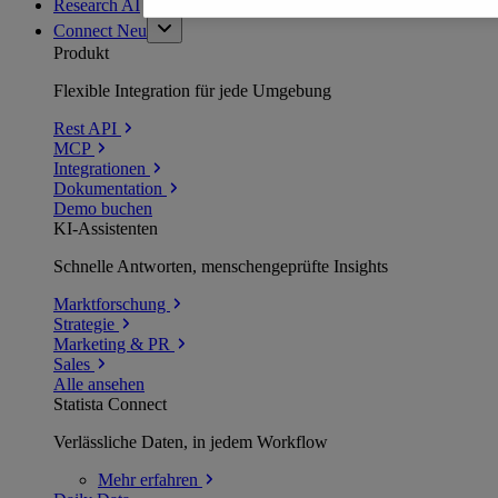
Research AI
Connect
Neu
Produkt
Flexible Integration für jede Umgebung
Rest API
MCP
Integrationen
Dokumentation
Demo buchen
KI-Assistenten
Schnelle Antworten, menschengeprüfte Insights
Marktforschung
Strategie
Marketing & PR
Sales
Alle ansehen
Statista Connect
Verlässliche Daten, in jedem Workflow
Mehr
erfahren