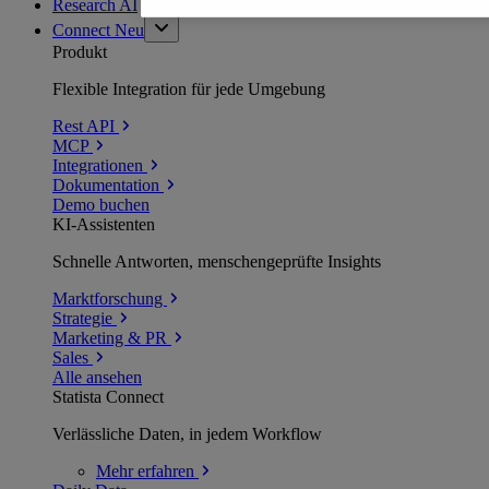
Research AI
Connect
Neu
Produkt
Flexible Integration für jede Umgebung
Rest API
MCP
Integrationen
Dokumentation
Demo buchen
KI-Assistenten
Schnelle Antworten, menschengeprüfte Insights
Marktforschung
Strategie
Marketing & PR
Sales
Alle ansehen
Statista Connect
Verlässliche Daten, in jedem Workflow
Mehr
erfahren