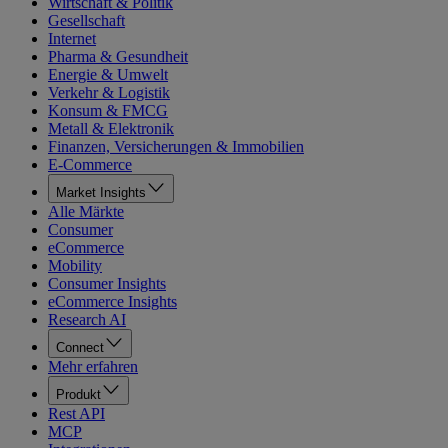
Wirtschaft & Politik
Gesellschaft
Internet
Pharma & Gesundheit
Energie & Umwelt
Verkehr & Logistik
Konsum & FMCG
Metall & Elektronik
Finanzen, Versicherungen & Immobilien
E-Commerce
Market Insights
Alle Märkte
Consumer
eCommerce
Mobility
Consumer Insights
eCommerce Insights
Research AI
Connect
Mehr erfahren
Produkt
Rest API
MCP