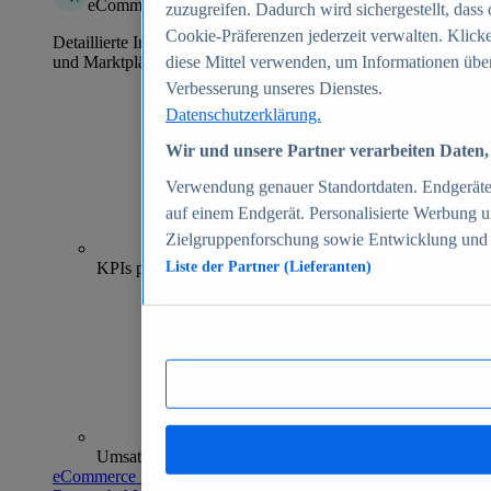
eCommerce Insights
zuzugreifen. Dadurch wird sichergestellt, dass 
Cookie-Präferenzen jederzeit verwalten. Klick
Detaillierte Informationen zu mehr als 39.000 Online-Shops
und Marktplätzen
diese Mittel verwenden, um Informationen über
Verbesserung unseres Dienstes.
Datenschutzerklärung.
Wir und unsere Partner verarbeiten Daten, 
Verwendung genauer Standortdaten. Endgeräteei
auf einem Endgerät. Personalisierte Werbung 
Zielgruppenforschung sowie Entwicklung und
70+
KPIs pro Shop
Liste der Partner (Lieferanten)
Umsatzanalysen und -prognosen
eCommerce Insights entdecken