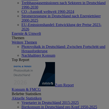
Treibhausgasemissionen nach Sektoren in Deutschland
1990-2030
CO₂-Ausstoß weltweit 1960-2024
Stromerzeugung in Deutschland nach Energieträger
2000-2025
EU-Emissionshandel: Entwicklung der Preise 2023-
2026
Energie & Umwelt
Themen
Weitere Themen
Photovoltaik in Deutschland: Zwischen Fortschritt und
Herausforderung
Nachhaltiger Konsum
Top Report
Zum Report
Konsum & FMCG
Beliebte Statistiken
Aktuelle Statistiken
Vegetarier in Deutschland 2015-2025
Bierkonsum in Deutschland pro Kopf 1950-2025