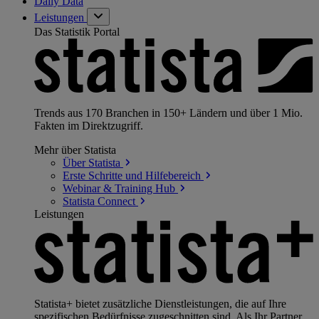
Daily Data
Leistungen
Das Statistik Portal
Trends aus 170 Branchen in 150+ Ländern und über 1 Mio.
Fakten im Direktzugriff.
Mehr über Statista
Über
Statista
Erste Schritte und
Hilfebereich
Webinar & Training
Hub
Statista
Connect
Leistungen
Statista+ bietet zusätzliche Dienstleistungen, die auf Ihre
spezifischen Bedürfnisse zugeschnitten sind. Als Ihr Partner