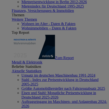
Mietpreisentwicklung in Berlin 2012-2026
Mietenindex für Deutschland 1995-2025
Finanzen, Versicherungen & Immobilien
Themen
Weitere Themen
Wohnen im Alter - Daten & Fakten
Wohnimmobilien – Daten & Fakten
Top Report
Zum Report
Metall & Elektronik
Beliebte Statistiken
Aktuelle Statistiken
Umsatz im deutschen Maschinenbau 1991-2024
Stahl - Index zur Preisentwicklung in Deutschland
2005-2025
Größte Automobilhersteller nach Fahrzeugabsatz 2025
Eisen und Stahl: Monatliche Preisentwicklung in
Deutschland 2025-2026
Auftragseingang im Maschinen- und Anlagenbau 2024-
2026