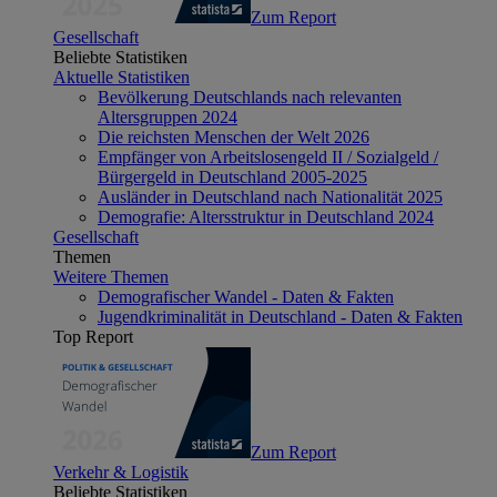
Zum Report
Gesellschaft
Beliebte Statistiken
Aktuelle Statistiken
Bevölkerung Deutschlands nach relevanten
Altersgruppen 2024
Die reichsten Menschen der Welt 2026
Empfänger von Arbeitslosengeld II / Sozialgeld /
Bürgergeld in Deutschland 2005-2025
Ausländer in Deutschland nach Nationalität 2025
Demografie: Altersstruktur in Deutschland 2024
Gesellschaft
Themen
Weitere Themen
Demografischer Wandel - Daten & Fakten
Jugendkriminalität in Deutschland - Daten & Fakten
Top Report
Zum Report
Verkehr & Logistik
Beliebte Statistiken