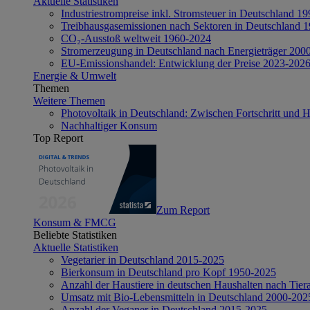
Aktuelle Statistiken
Industriestrompreise inkl. Stromsteuer in Deutschland 1
Treibhausgasemissionen nach Sektoren in Deutschland 
CO₂-Ausstoß weltweit 1960-2024
Stromerzeugung in Deutschland nach Energieträger 200
EU-Emissionshandel: Entwicklung der Preise 2023-202
Energie & Umwelt
Themen
Weitere Themen
Photovoltaik in Deutschland: Zwischen Fortschritt und 
Nachhaltiger Konsum
Top Report
Zum Report
Konsum & FMCG
Beliebte Statistiken
Aktuelle Statistiken
Vegetarier in Deutschland 2015-2025
Bierkonsum in Deutschland pro Kopf 1950-2025
Anzahl der Haustiere in deutschen Haushalten nach Tier
Umsatz mit Bio-Lebensmitteln in Deutschland 2000-202
Anzahl der Veganer in Deutschland 2015-2025