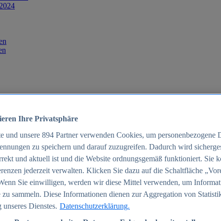
 2024
en
en
ieren Ihre Privatsphäre
te und unsere
894
Partner verwenden Cookies, um personenbezogene 
ennungen zu speichern und darauf zuzugreifen. Dadurch wird sichergest
orrekt und aktuell ist und die Website ordnungsgemäß funktioniert. Sie 
025
renzen jederzeit verwalten. Klicken Sie dazu auf die Schaltfläche „Vor
schland 2025
Wenn Sie einwilligen, werden wir diese Mittel verwenden, um Informat
 zu sammeln. Diese Informationen dienen zur Aggregation von Statisti
 unseres Dienstes.
Datenschutzerklärung.