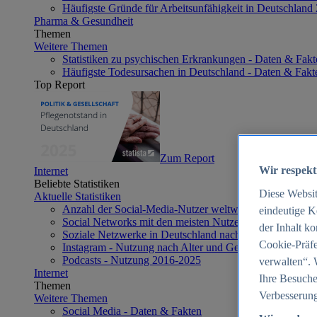
Häufigste Gründe für Arbeitsunfähigkeit in Deutschland
Pharma & Gesundheit
Themen
Weitere Themen
Statistiken zu psychischen Erkrankungen - Daten & Fakt
Häufigste Todesursachen in Deutschland - Daten & Fakt
Top Report
Zum Report
Wir respekt
Internet
Beliebte Statistiken
Diese Websi
Aktuelle Statistiken
Anzahl der Social-Media-Nutzer weltweit 2012-2025
eindeutige K
Social Networks mit den meisten Nutzern weltweit 2025
der Inhalt k
Soziale Netzwerke in Deutschland nach Generationen 2
Cookie-Präfe
Instagram - Nutzung nach Alter und Geschlecht in Deut
Podcasts - Nutzung 2016-2025
verwalten“. 
Internet
Ihre Besuche
Themen
Verbesserung
Weitere Themen
Social Media - Daten & Fakten