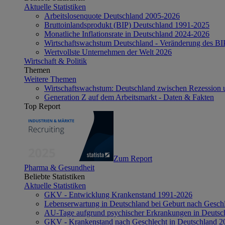
Aktuelle Statistiken
Arbeitslosenquote Deutschland 2005-2026
Bruttoinlandsprodukt (BIP) Deutschland 1991-2025
Monatliche Inflationsrate in Deutschland 2024-2026
Wirtschaftswachstum Deutschland - Veränderung des B
Wertvollste Unternehmen der Welt 2026
Wirtschaft & Politik
Themen
Weitere Themen
Wirtschaftswachstum: Deutschland zwischen Rezession 
Generation Z auf dem Arbeitsmarkt - Daten & Fakten
Top Report
Zum Report
Pharma & Gesundheit
Beliebte Statistiken
Aktuelle Statistiken
GKV - Entwicklung Krankenstand 1991-2026
Lebenserwartung in Deutschland bei Geburt nach Gesch
AU-Tage aufgrund psychischer Erkrankungen in Deutsc
GKV - Krankenstand nach Geschlecht in Deutschland 