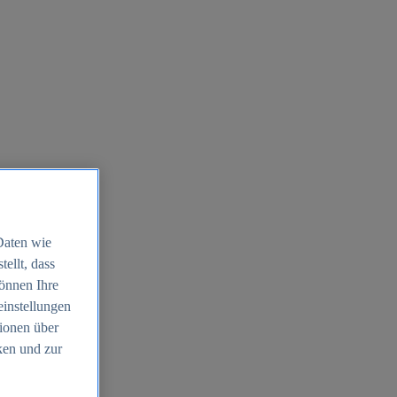
Daten wie
ellt, dass
können Ihre
einstellungen
ionen über
ken und zur