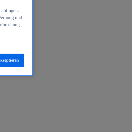
 abfragen.
 Werbung und
nforschung
akzeptieren