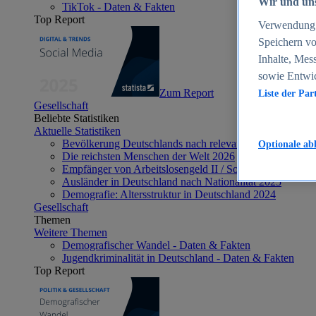
Wir und uns
TikTok - Daten & Fakten
Top Report
Verwendung g
Speichern vo
Inhalte, Mes
sowie Entwi
Zum Report
Liste der Par
Gesellschaft
Beliebte Statistiken
Aktuelle Statistiken
Bevölkerung Deutschlands nach relevanten Altersgrupp
Optionale ab
Die reichsten Menschen der Welt 2026
Empfänger von Arbeitslosengeld II / Sozialgeld / Bürge
Ausländer in Deutschland nach Nationalität 2025
Demografie: Altersstruktur in Deutschland 2024
Gesellschaft
Themen
Weitere Themen
Demografischer Wandel - Daten & Fakten
Jugendkriminalität in Deutschland - Daten & Fakten
Top Report