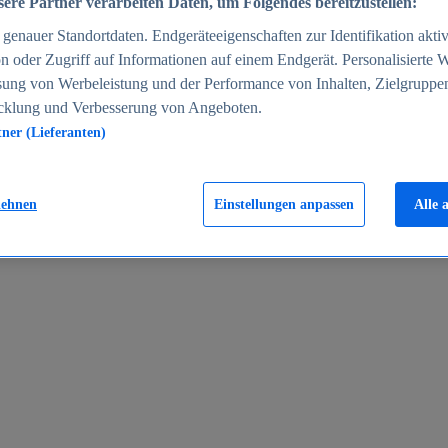
ere Partner verarbeiten Daten, um Folgendes bereitzustellen:
enauer Standortdaten. Endgeräteeigenschaften zur Identifikation aktiv
n oder Zugriff auf Informationen auf einem Endgerät. Personalisierte
sung von Werbeleistung und der Performance von Inhalten, Zielgruppe
cklung und Verbesserung von Angeboten.
tner (Lieferanten)
en 2024
lehnen
Einstellungen anpassen
Alle 
rgeld in Deutschland 2005-2025