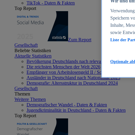
Wir und uns
TikTok - Daten & Fakten
Top Report
Verwendung g
Speichern vo
Inhalte, Mes
sowie Entwi
Zum Report
Liste der Par
Gesellschaft
Beliebte Statistiken
Aktuelle Statistiken
Bevölkerung Deutschlands nach relevanten Altersgrupp
Optionale ab
Die reichsten Menschen der Welt 2026
Empfänger von Arbeitslosengeld II / Sozialgeld / Bürge
Ausländer in Deutschland nach Nationalität 2025
Demografie: Altersstruktur in Deutschland 2024
Gesellschaft
Themen
Weitere Themen
Demografischer Wandel - Daten & Fakten
Jugendkriminalität in Deutschland - Daten & Fakten
Top Report