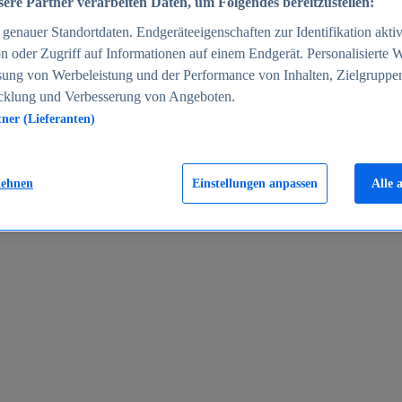
ere Partner verarbeiten Daten, um Folgendes bereitzustellen:
enauer Standortdaten. Endgeräteeigenschaften zur Identifikation aktiv
n oder Zugriff auf Informationen auf einem Endgerät. Personalisierte
sung von Werbeleistung und der Performance von Inhalten, Zielgruppe
cklung und Verbesserung von Angeboten.
tner (Lieferanten)
en 2024
lehnen
Einstellungen anpassen
Alle 
rgeld in Deutschland 2005-2025