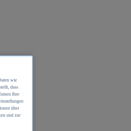
Daten wie
ellt, dass
können Ihre
einstellungen
ionen über
ken und zur