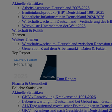
Aktuelle Statistiken
Arbeitslosenquote Deutschland 2005-2026
Bruttoinlandsprodukt (BIP) Deutschland 1991-2025
Monatliche Inflationsrate in Deutschland 2024-2026
Wirtschaftswachstum Deutschland - Veränderung des B
Wertvollste Unternehmen der Welt 2026
Wirtschaft & Politik
Themen
Weitere Themen
Wirtschaftswachstum: Deutschland zwischen Rezession 
Generation Z auf dem Arbeitsmarkt - Daten & Fakten
Top Report
Zum Report
Pharma & Gesundheit
Beliebte Statistiken
Aktuelle Statistiken
GKV - Entwicklung Krankenstand 1991-2026
Lebenserwartung in Deutschland bei Geburt nach Gesch
AU-Tage aufgrund psychischer Erkrankungen in Deutsc
GKV - Krankenstand nach Geschlecht in Deutschland 