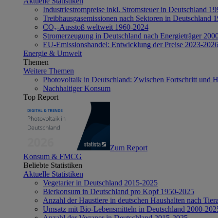
Aktuelle Statistiken
Industriestrompreise inkl. Stromsteuer in Deutschland 1
Treibhausgasemissionen nach Sektoren in Deutschland 
CO₂-Ausstoß weltweit 1960-2024
Stromerzeugung in Deutschland nach Energieträger 200
EU-Emissionshandel: Entwicklung der Preise 2023-202
Energie & Umwelt
Themen
Weitere Themen
Photovoltaik in Deutschland: Zwischen Fortschritt und 
Nachhaltiger Konsum
Top Report
Zum Report
Konsum & FMCG
Beliebte Statistiken
Aktuelle Statistiken
Vegetarier in Deutschland 2015-2025
Bierkonsum in Deutschland pro Kopf 1950-2025
Anzahl der Haustiere in deutschen Haushalten nach Tier
Umsatz mit Bio-Lebensmitteln in Deutschland 2000-202
Anzahl der Veganer in Deutschland 2015-2025