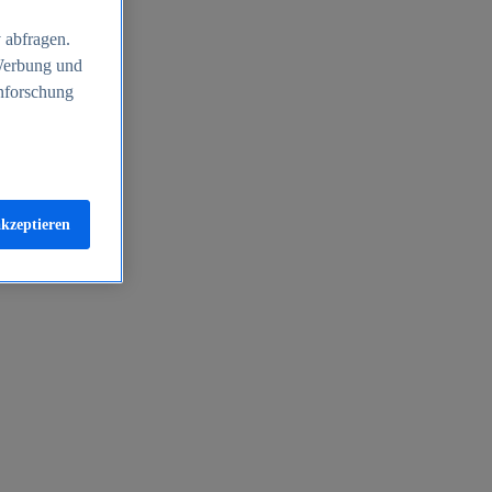
 abfragen.
 Werbung und
nforschung
akzeptieren