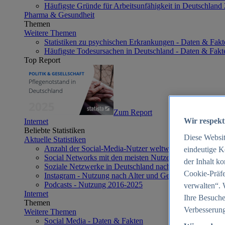
Häufigste Gründe für Arbeitsunfähigkeit in Deutschland
Pharma & Gesundheit
Themen
Weitere Themen
Statistiken zu psychischen Erkrankungen - Daten & Fakt
Häufigste Todesursachen in Deutschland - Daten & Fakt
Top Report
Zum Report
Wir respekt
Internet
Beliebte Statistiken
Diese Websi
Aktuelle Statistiken
Anzahl der Social-Media-Nutzer weltweit 2012-2025
eindeutige K
Social Networks mit den meisten Nutzern weltweit 2025
der Inhalt k
Soziale Netzwerke in Deutschland nach Generationen 2
Cookie-Präfe
Instagram - Nutzung nach Alter und Geschlecht in Deut
Podcasts - Nutzung 2016-2025
verwalten“. 
Internet
Ihre Besuche
Themen
Verbesserung
Weitere Themen
Social Media - Daten & Fakten