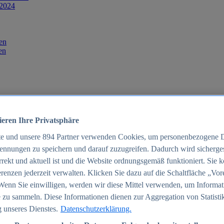
 2024
en
en
ieren Ihre Privatsphäre
te und unsere
894
Partner verwenden Cookies, um personenbezogene 
ennungen zu speichern und darauf zuzugreifen. Dadurch wird sichergest
orrekt und aktuell ist und die Website ordnungsgemäß funktioniert. Sie 
025
renzen jederzeit verwalten. Klicken Sie dazu auf die Schaltfläche „Vor
schland 2025
Wenn Sie einwilligen, werden wir diese Mittel verwenden, um Informat
 zu sammeln. Diese Informationen dienen zur Aggregation von Statisti
 unseres Dienstes.
Datenschutzerklärung.