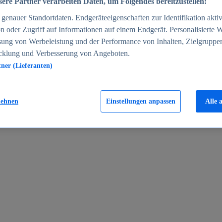
ere Partner verarbeiten Daten, um Folgendes bereitzustellen:
enauer Standortdaten. Endgeräteeigenschaften zur Identifikation aktiv
n oder Zugriff auf Informationen auf einem Endgerät. Personalisierte
sung von Werbeleistung und der Performance von Inhalten, Zielgruppe
cklung und Verbesserung von Angeboten.
tner (Lieferanten)
en 2024
lehnen
Einstellungen anpassen
Alle 
rgeld in Deutschland 2005-2025