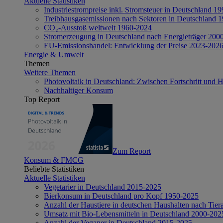
Aktuelle Statistiken
Industriestrompreise inkl. Stromsteuer in Deutschland 1
Treibhausgasemissionen nach Sektoren in Deutschland 
CO₂-Ausstoß weltweit 1960-2024
Stromerzeugung in Deutschland nach Energieträger 200
EU-Emissionshandel: Entwicklung der Preise 2023-202
Energie & Umwelt
Themen
Weitere Themen
Photovoltaik in Deutschland: Zwischen Fortschritt und 
Nachhaltiger Konsum
Top Report
Zum Report
Konsum & FMCG
Beliebte Statistiken
Aktuelle Statistiken
Vegetarier in Deutschland 2015-2025
Bierkonsum in Deutschland pro Kopf 1950-2025
Anzahl der Haustiere in deutschen Haushalten nach Tier
Umsatz mit Bio-Lebensmitteln in Deutschland 2000-202
Anzahl der Veganer in Deutschland 2015-2025