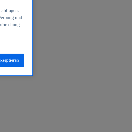
 abfragen.
 Werbung und
nforschung
akzeptieren