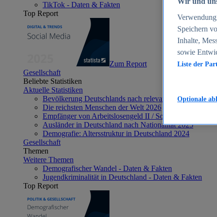
Wir und uns
TikTok - Daten & Fakten
Top Report
Verwendung g
Speichern vo
Inhalte, Mes
sowie Entwi
Zum Report
Liste der Par
Gesellschaft
Beliebte Statistiken
Aktuelle Statistiken
Bevölkerung Deutschlands nach relevanten Altersgrupp
Optionale ab
Die reichsten Menschen der Welt 2026
Empfänger von Arbeitslosengeld II / Sozialgeld / Bürge
Ausländer in Deutschland nach Nationalität 2025
Demografie: Altersstruktur in Deutschland 2024
Gesellschaft
Themen
Weitere Themen
Demografischer Wandel - Daten & Fakten
Jugendkriminalität in Deutschland - Daten & Fakten
Top Report