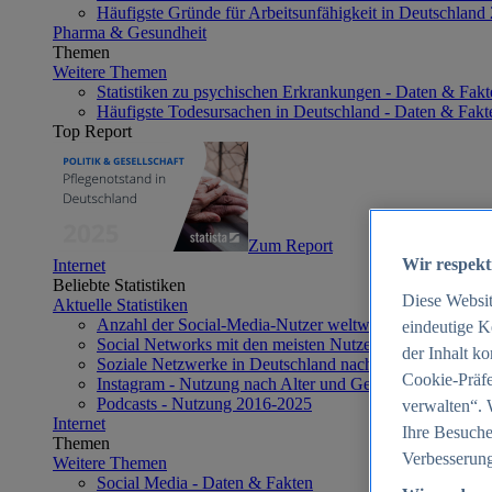
Häufigste Gründe für Arbeitsunfähigkeit in Deutschland
Pharma & Gesundheit
Themen
Weitere Themen
Statistiken zu psychischen Erkrankungen - Daten & Fakt
Häufigste Todesursachen in Deutschland - Daten & Fakt
Top Report
Zum Report
Wir respekt
Internet
Beliebte Statistiken
Diese Websi
Aktuelle Statistiken
Anzahl der Social-Media-Nutzer weltweit 2012-2025
eindeutige K
Social Networks mit den meisten Nutzern weltweit 2025
der Inhalt k
Soziale Netzwerke in Deutschland nach Generationen 2
Cookie-Präfe
Instagram - Nutzung nach Alter und Geschlecht in Deut
Podcasts - Nutzung 2016-2025
verwalten“. 
Internet
Ihre Besuche
Themen
Verbesserung
Weitere Themen
Social Media - Daten & Fakten