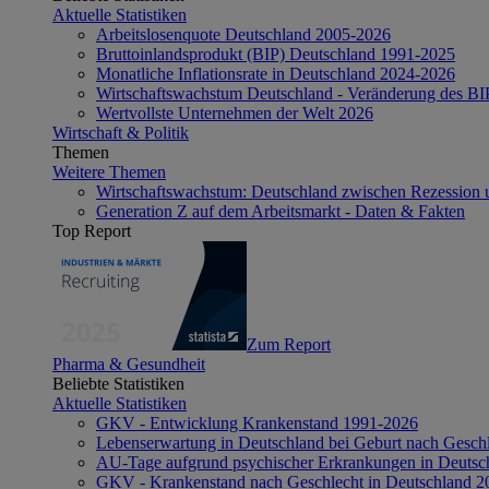
Aktuelle Statistiken
Arbeitslosenquote Deutschland 2005-2026
Bruttoinlandsprodukt (BIP) Deutschland 1991-2025
Monatliche Inflationsrate in Deutschland 2024-2026
Wirtschaftswachstum Deutschland - Veränderung des B
Wertvollste Unternehmen der Welt 2026
Wirtschaft & Politik
Themen
Weitere Themen
Wirtschaftswachstum: Deutschland zwischen Rezession 
Generation Z auf dem Arbeitsmarkt - Daten & Fakten
Top Report
Zum Report
Pharma & Gesundheit
Beliebte Statistiken
Aktuelle Statistiken
GKV - Entwicklung Krankenstand 1991-2026
Lebenserwartung in Deutschland bei Geburt nach Gesch
AU-Tage aufgrund psychischer Erkrankungen in Deutsc
GKV - Krankenstand nach Geschlecht in Deutschland 