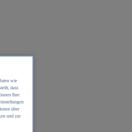
Daten wie
ellt, dass
können Ihre
einstellungen
ionen über
ken und zur