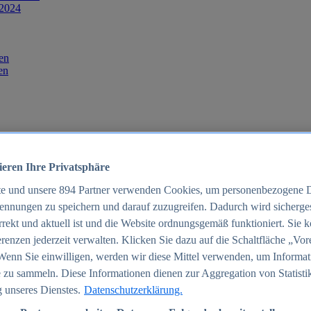
 2024
en
en
ieren Ihre Privatsphäre
te und unsere
894
Partner verwenden Cookies, um personenbezogene 
ennungen zu speichern und darauf zuzugreifen. Dadurch wird sichergest
orrekt und aktuell ist und die Website ordnungsgemäß funktioniert. Sie 
025
renzen jederzeit verwalten. Klicken Sie dazu auf die Schaltfläche „Vor
schland 2025
Wenn Sie einwilligen, werden wir diese Mittel verwenden, um Informat
 zu sammeln. Diese Informationen dienen zur Aggregation von Statisti
 unseres Dienstes.
Datenschutzerklärung.