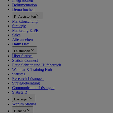
Integrationen
Dokumentation
Demo buchen
KI-Assistenten
Marktforschung
Strategie
Marketing & PR
Sales
Alle ansehen
Daily Data
Leistungen
Über Statista
Statista Connect
Erste Schritte und Hilfebereich
Webinar & Training Hub
Statista+
Research Lösungen
Strategieberatung
Communication Lösungen
Statista R
Lösungen
Warum Statista
Branche