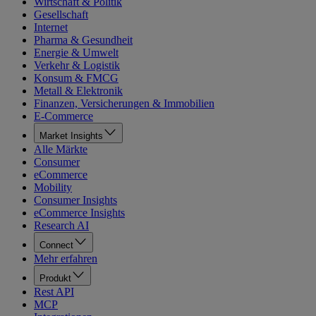
Wirtschaft & Politik
Gesellschaft
Internet
Pharma & Gesundheit
Energie & Umwelt
Verkehr & Logistik
Konsum & FMCG
Metall & Elektronik
Finanzen, Versicherungen & Immobilien
E-Commerce
Market Insights
Alle Märkte
Consumer
eCommerce
Mobility
Consumer Insights
eCommerce Insights
Research AI
Connect
Mehr erfahren
Produkt
Rest API
MCP