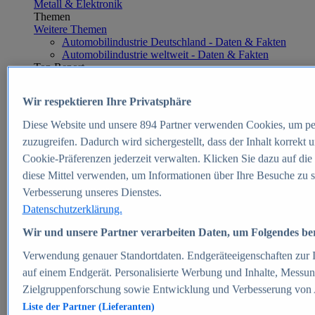
Metall & Elektronik
Themen
Weitere Themen
Automobilindustrie Deutschland - Daten & Fakten
Automobilindustrie weltweit - Daten & Fakten
Top Report
Wir respektieren Ihre Privatsphäre
Diese Website und unsere
894
Partner verwenden Cookies, um pe
Zum Report
zuzugreifen. Dadurch wird sichergestellt, dass der Inhalt korrekt
E-commerce
Cookie-Präferenzen jederzeit verwalten. Klicken Sie dazu auf die
Beliebte Statistiken
diese Mittel verwenden, um Informationen über Ihre Besuche zu s
Aktuelle Statistiken
E-Commerce - Entwicklung des Umsatzes in
Verbesserung unseres Dienstes.
Deutschland 1999-2025
Datenschutzerklärung.
Umsatz von Amazon in Deutschland und weltweit
2010-2025
Wir und unsere Partner verarbeiten Daten, um Folgendes bere
B2C-E-Commerce: Top-50 Online Shops in
Deutschland 2024
Verwendung genauer Standortdaten. Endgeräteeigenschaften zur Id
Marktanteile von Online-Zahlungsverfahren in
auf einem Endgerät. Personalisierte Werbung und Inhalte, Messu
Deutschland 2024
Zielgruppenforschung sowie Entwicklung und Verbesserung von
Umsatzstarke Warengruppen im Online-Handel in
Deutschland 2023-2025
Liste der Partner (Lieferanten)