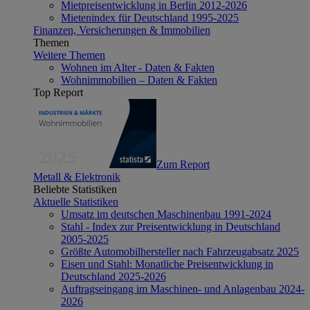
Mietpreisentwicklung in Berlin 2012-2026
Mietenindex für Deutschland 1995-2025
Finanzen, Versicherungen & Immobilien
Themen
Weitere Themen
Wohnen im Alter - Daten & Fakten
Wohnimmobilien – Daten & Fakten
Top Report
Zum Report
Metall & Elektronik
Beliebte Statistiken
Aktuelle Statistiken
Umsatz im deutschen Maschinenbau 1991-2024
Stahl - Index zur Preisentwicklung in Deutschland
2005-2025
Größte Automobilhersteller nach Fahrzeugabsatz 2025
Eisen und Stahl: Monatliche Preisentwicklung in
Deutschland 2025-2026
Auftragseingang im Maschinen- und Anlagenbau 2024-
2026