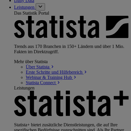
Daily Data
Leistungen
Das Statistik Portal
Trends aus 170 Branchen in 150+ Ländern und über 1 Mio.
Fakten im Direktzugriff.
Mehr über Statista
Über
Statista
Erste Schritte und
Hilfebereich
Webinar & Training
Hub
Statista
Connect
Leistungen
Statista+ bietet zusätzliche Dienstleistungen, die auf Ihre
spezifischen Bedürfnisse zugeschnitten sind. Als Ihr Partner