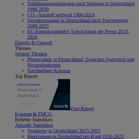
Treibhausgasemissionen nach Sektoren in Deutschland
1990-2030
CO₂-Ausstoß weltweit 1960-2024
Stromerzeugung in Deutschland nach Energieträger
2000-2025
EU-Emissionshandel: Entwicklung der Preise 2023-
2026
Energie & Umwelt
Themen
Weitere Themen
Photovoltaik in Deutschland: Zwischen Fortschritt und
Herausforderung
Nachhaltiger Konsum
Top Report
Zum Report
Konsum & FMCG
Beliebte Statistiken
Aktuelle Statistiken
Vegetarier in Deutschland 2015-2025
Bierkonsum in Deutschland pro Kopf 1950-2025