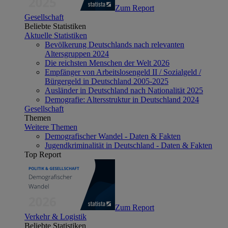
Zum Report
Gesellschaft
Beliebte Statistiken
Aktuelle Statistiken
Bevölkerung Deutschlands nach relevanten
Altersgruppen 2024
Die reichsten Menschen der Welt 2026
Empfänger von Arbeitslosengeld II / Sozialgeld /
Bürgergeld in Deutschland 2005-2025
Ausländer in Deutschland nach Nationalität 2025
Demografie: Altersstruktur in Deutschland 2024
Gesellschaft
Themen
Weitere Themen
Demografischer Wandel - Daten & Fakten
Jugendkriminalität in Deutschland - Daten & Fakten
Top Report
Zum Report
Verkehr & Logistik
Beliebte Statistiken