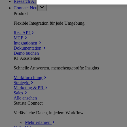
Research AI
Connect
Neu
Produkt
Flexible Integration für jede Umgebung
Rest API
MCP
Integrationen
Dokumentation
Demo buchen
KI-Assistenten
Schnelle Antworten, menschengeprüfte Insights
Marktforschung
Strategie
Marketing & PR
Sales
Alle ansehen
Statista Connect
Verlässliche Daten, in jedem Workflow
Mehr
erfahren