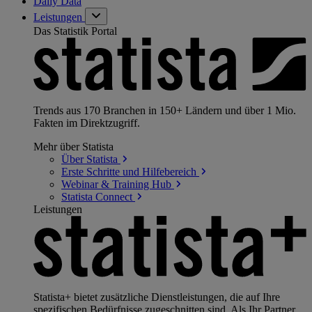
Daily Data
Leistungen
Das Statistik Portal
Trends aus 170 Branchen in 150+ Ländern und über 1 Mio.
Fakten im Direktzugriff.
Mehr über Statista
Über
Statista
Erste Schritte und
Hilfebereich
Webinar & Training
Hub
Statista
Connect
Leistungen
Statista+ bietet zusätzliche Dienstleistungen, die auf Ihre
spezifischen Bedürfnisse zugeschnitten sind. Als Ihr Partner