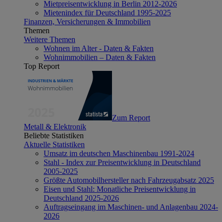
Mietpreisentwicklung in Berlin 2012-2026
Mietenindex für Deutschland 1995-2025
Finanzen, Versicherungen & Immobilien
Themen
Weitere Themen
Wohnen im Alter - Daten & Fakten
Wohnimmobilien – Daten & Fakten
Top Report
Zum Report
Metall & Elektronik
Beliebte Statistiken
Aktuelle Statistiken
Umsatz im deutschen Maschinenbau 1991-2024
Stahl - Index zur Preisentwicklung in Deutschland
2005-2025
Größte Automobilhersteller nach Fahrzeugabsatz 2025
Eisen und Stahl: Monatliche Preisentwicklung in
Deutschland 2025-2026
Auftragseingang im Maschinen- und Anlagenbau 2024-
2026