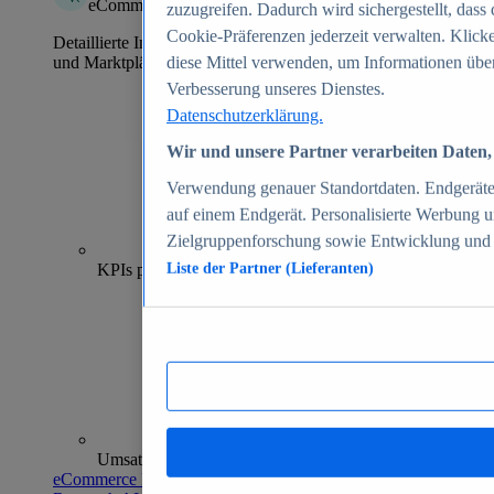
eCommerce Insights
zuzugreifen. Dadurch wird sichergestellt, dass 
Cookie-Präferenzen jederzeit verwalten. Klick
Detaillierte Informationen zu mehr als 39.000 Online-Shops
und Marktplätzen
diese Mittel verwenden, um Informationen über
Verbesserung unseres Dienstes.
Datenschutzerklärung.
Wir und unsere Partner verarbeiten Daten, 
Verwendung genauer Standortdaten. Endgeräteei
auf einem Endgerät. Personalisierte Werbung 
Zielgruppenforschung sowie Entwicklung und
70+
KPIs pro Shop
Liste der Partner (Lieferanten)
Umsatzanalysen und -prognosen
eCommerce Insights entdecken