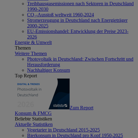
Treibhausgasemissionen nach Sektoren in Deutschland
1990-2030
CO₂-Ausstoß weltweit 1960-2024
Stromerzeugung in Deutschland nach Energieträger
2000-2025
EU-Emissionshandel: Entwicklung der Preise 2023-
2026
Energie & Umwelt
Themen
Weitere Themen
Photovoltaik in Deutschland: Zwischen Fortschritt und
Herausforderung
Nachhaltiger Konsum
Top Report
Zum Report
Konsum & FMCG
Beliebte Statistiken
Aktuelle Statistiken
Vegetarier in Deutschland 2015-2025
Bierkonsum in Deutschland pro Kopf 1950-2025