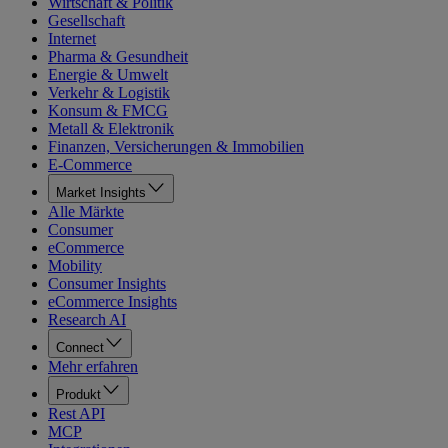
Wirtschaft & Politik
Gesellschaft
Internet
Pharma & Gesundheit
Energie & Umwelt
Verkehr & Logistik
Konsum & FMCG
Metall & Elektronik
Finanzen, Versicherungen & Immobilien
E-Commerce
Market Insights
Alle Märkte
Consumer
eCommerce
Mobility
Consumer Insights
eCommerce Insights
Research AI
Connect
Mehr erfahren
Produkt
Rest API
MCP