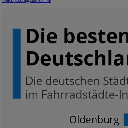
rene.bocksch@statista.com