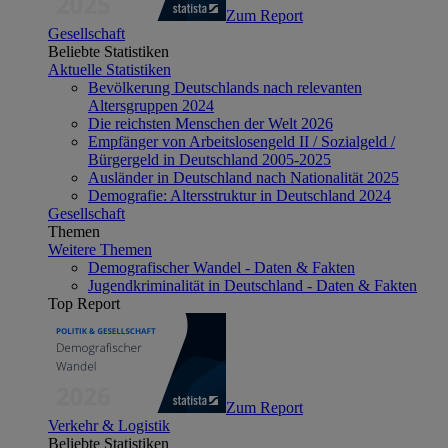
Zum Report
Gesellschaft
Beliebte Statistiken
Aktuelle Statistiken
Bevölkerung Deutschlands nach relevanten
Altersgruppen 2024
Die reichsten Menschen der Welt 2026
Empfänger von Arbeitslosengeld II / Sozialgeld /
Bürgergeld in Deutschland 2005-2025
Ausländer in Deutschland nach Nationalität 2025
Demografie: Altersstruktur in Deutschland 2024
Gesellschaft
Themen
Weitere Themen
Demografischer Wandel - Daten & Fakten
Jugendkriminalität in Deutschland - Daten & Fakten
Top Report
Zum Report
Verkehr & Logistik
Beliebte Statistiken