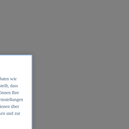
Daten wie
ellt, dass
können Ihre
einstellungen
ionen über
ken und zur