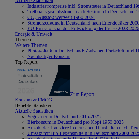
Aktuelle Statistiken
Industriestrompreise inkl. Stromsteuer in Deutschland 1
Treibhausgasemissionen nach Sektoren in Deutschland 
CO₂-Ausstoß weltweit 1960-2024
Stromerzeugung in Deutschland nach Energieträger 200
EU-Emissionshandel: Entwicklung der Preise 2023-202
Energie & Umwelt
Themen
Weitere Themen
Photovoltaik in Deutschland: Zwischen Fortschritt und 
Nachhaltiger Konsum
Top Report
Zum Report
Konsum & FMCG
Beliebte Statistiken
Aktuelle Statistiken
Vegetarier in Deutschland 2015-2025
Bierkonsum in Deutschland pro Kopf 1950-2025
Anzahl der Haustiere in deutschen Haushalten nach Tier
Umsatz mit Bio-Lebensmitteln in Deutschland 2000-202
Anzahl der Veganer in Deutschland 2015-2025