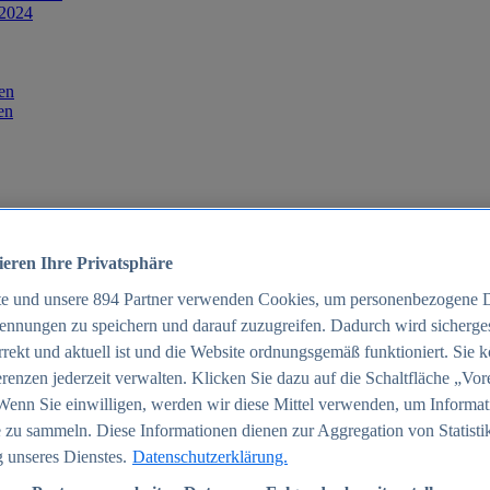
 2024
en
en
ieren Ihre Privatsphäre
te und unsere
894
Partner verwenden Cookies, um personenbezogene 
ennungen zu speichern und darauf zuzugreifen. Dadurch wird sichergest
orrekt und aktuell ist und die Website ordnungsgemäß funktioniert. Sie 
025
renzen jederzeit verwalten. Klicken Sie dazu auf die Schaltfläche „Vor
schland 2025
Wenn Sie einwilligen, werden wir diese Mittel verwenden, um Informat
 zu sammeln. Diese Informationen dienen zur Aggregation von Statisti
 unseres Dienstes.
Datenschutzerklärung.