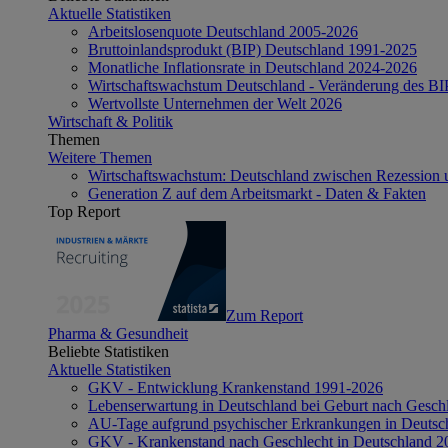
Aktuelle Statistiken
Arbeitslosenquote Deutschland 2005-2026
Bruttoinlandsprodukt (BIP) Deutschland 1991-2025
Monatliche Inflationsrate in Deutschland 2024-2026
Wirtschaftswachstum Deutschland - Veränderung des B
Wertvollste Unternehmen der Welt 2026
Wirtschaft & Politik
Themen
Weitere Themen
Wirtschaftswachstum: Deutschland zwischen Rezession 
Generation Z auf dem Arbeitsmarkt - Daten & Fakten
Top Report
Zum Report
Pharma & Gesundheit
Beliebte Statistiken
Aktuelle Statistiken
GKV - Entwicklung Krankenstand 1991-2026
Lebenserwartung in Deutschland bei Geburt nach Gesch
AU-Tage aufgrund psychischer Erkrankungen in Deutsc
GKV - Krankenstand nach Geschlecht in Deutschland 