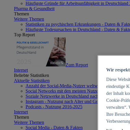
Häufigste Gründe für Arbeitsunfähigkeit in Deutschland
Pharma & Gesundheit
Themen
Weitere Themen
Statistiken zu psychischen Erkrankungen - Daten & Fakt
Häufigste Todesursachen in Deutschland - Daten & Fakt
Top Report
Zum Report
Wir respekt
Internet
Beliebte Statistiken
Diese Websi
Aktuelle Statistiken
Anzahl der Social-Media-Nutzer weltweit 2012-2025
eindeutige K
Social Networks mit den meisten Nutzern weltweit 2025
der Inhalt k
Soziale Netzwerke in Deutschland nach Generationen 2
Cookie-Präfe
Instagram - Nutzung nach Alter und Geschlecht in Deut
Podcasts - Nutzung 2016-2025
verwalten“. 
Internet
Ihre Besuche
Themen
Verbesserung
Weitere Themen
Social Media - Daten & Fakten