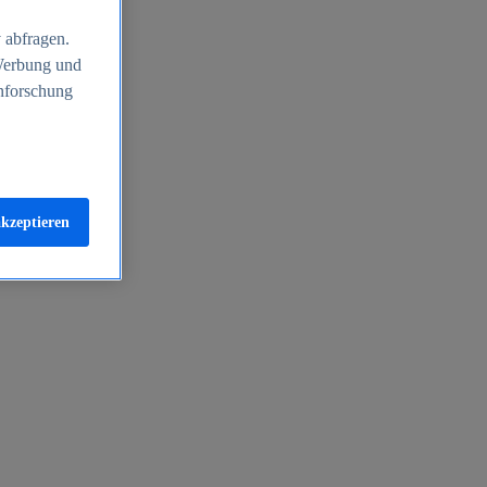
 abfragen.
 Werbung und
nforschung
akzeptieren