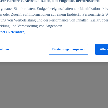
ere Partner verarbeiten Daten, um Folgendes bereitzustellen:
enauer Standortdaten. Endgeräteeigenschaften zur Identifikation aktiv
n oder Zugriff auf Informationen auf einem Endgerät. Personalisierte
sung von Werbeleistung und der Performance von Inhalten, Zielgruppe
cklung und Verbesserung von Angeboten.
tner (Lieferanten)
en 2024
lehnen
Einstellungen anpassen
Alle 
rgeld in Deutschland 2005-2025