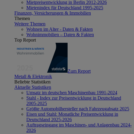
Mietpreisentwicklung in Berlin 2012-2026
Mietenindex für Deutschland 1995-2025
Finanzen, Versicherungen & Immobilien
Themen
Weitere Themen
Wohnen im Alter - Daten & Fakten
Wohnimmobilien – Daten & Fakten
Top Report
Zum Report
Metall & Elektronik
Beliebte Statistiken
Aktuelle Statistiken
Umsatz im deutschen Maschinenbau 1991-2024
Stahl - Index zur Preisentwicklung in Deutschland
2005-2025
Größte Automobilhersteller nach Fahrzeugabsatz 2025
Eisen und Stahl: Monatliche Preisentwicklung in
Deutschland 2025-2026
Auftragseingang im Maschinen- und Anlagenbau 2024-
2026