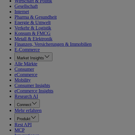
Wirtschaft & Politik
Gesellschaft
Internet
Pharma & Gesundheit
Energie & Umwelt
Verkehr & Logistik
Konsum & FMCG
Metall & Elektronik
Finanzen, Versicherungen & Immobilien
E-Commerce
Market Insights
Alle Märkte
Consumer
eCommerce
Mobility
Consumer Insights
eCommerce Insights
Research AI
Connect
Mehr erfahren
Produkt
Rest API
MCP