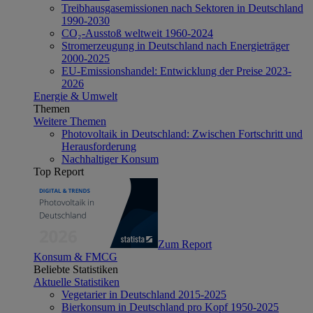
Treibhausgasemissionen nach Sektoren in Deutschland
1990-2030
CO₂-Ausstoß weltweit 1960-2024
Stromerzeugung in Deutschland nach Energieträger
2000-2025
EU-Emissionshandel: Entwicklung der Preise 2023-
2026
Energie & Umwelt
Themen
Weitere Themen
Photovoltaik in Deutschland: Zwischen Fortschritt und
Herausforderung
Nachhaltiger Konsum
Top Report
Zum Report
Konsum & FMCG
Beliebte Statistiken
Aktuelle Statistiken
Vegetarier in Deutschland 2015-2025
Bierkonsum in Deutschland pro Kopf 1950-2025