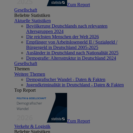
Zum Report
Gesellschaft
Beliebte Statistiken
Aktuelle Statistiken
Bevölkerung Deutschlands nach relevanten
Altersgruppen 2024
Die reichsten Menschen der Welt 2026
Empfänger von Arbeitslosengeld II / Sozialgeld /
Bürgergeld in Deutschland 2005-2025
Ausländer in Deutschland nach Nationalität 2025
Demografie: Altersstruktur in Deutschland 2024
Gesellschaft
Themen
Weitere Themen
Demografischer Wandel - Daten & Fakten
Jugendkriminalität in Deutschland - Daten & Fakten
Top Report
Zum Report
Verkehr & Logistik
Beliebte Statistiken