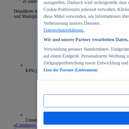
eCommerce Insights
zuzugreifen. Dadurch wird sichergestellt, dass 
Cookie-Präferenzen jederzeit verwalten. Klick
Detaillierte Informationen zu mehr als 39.000 Online-Shops
und Marktplätzen
diese Mittel verwenden, um Informationen über
Verbesserung unseres Dienstes.
Datenschutzerklärung.
Wir und unsere Partner verarbeiten Daten, 
Verwendung genauer Standortdaten. Endgeräteei
auf einem Endgerät. Personalisierte Werbung 
Zielgruppenforschung sowie Entwicklung und
70+
KPIs pro Shop
Liste der Partner (Lieferanten)
Umsatzanalysen und -prognosen
eCommerce Insights entdecken