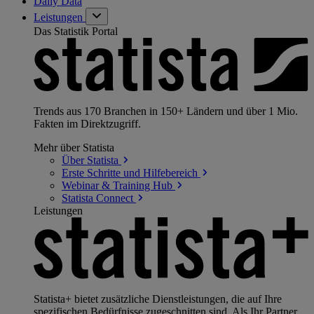
Daily Data
Leistungen
Das Statistik Portal
Trends aus 170 Branchen in 150+ Ländern und über 1 Mio.
Fakten im Direktzugriff.
Mehr über Statista
Über
Statista
Erste Schritte und
Hilfebereich
Webinar & Training
Hub
Statista
Connect
Leistungen
Statista+ bietet zusätzliche Dienstleistungen, die auf Ihre
spezifischen Bedürfnisse zugeschnitten sind. Als Ihr Partner