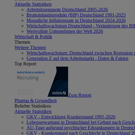
Aktuelle Statistiken
Arbeitslosenquote Deutschland 2005-2026
Bruttoinlandsprodukt (BIP) Deutschland 1991-2025
Monatliche Inflationsrate in Deutschland 2024-2026
Wirtschaftswachstum Deutschland - Veränderung des B
Wertvollste Unternehmen der Welt 2026
Wirtschaft & Politik
Themen
Weitere Themen
Wirtschaftswachstum: Deutschland zwischen Rezession 
Generation Z auf dem Arbeitsmarkt - Daten & Fakten
Top Report
Zum Report
Pharma & Gesundheit
Beliebte Statistiken
Aktuelle Statistiken
GKV - Entwicklung Krankenstand 1991-2026
Lebenserwartung in Deutschland bei Geburt nach Gesch
AU-Tage aufgrund psychischer Erkrankungen in Deutsc
GKV - Krankenstand nach Geschlecht in Deutschland 