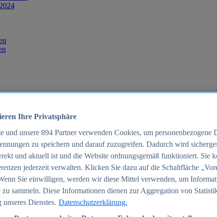
 2024
en
en
ieren Ihre Privatsphäre
te und unsere
894
Partner verwenden Cookies, um personenbezogene 
ennungen zu speichern und darauf zuzugreifen. Dadurch wird sichergest
orrekt und aktuell ist und die Website ordnungsgemäß funktioniert. Sie 
025
renzen jederzeit verwalten. Klicken Sie dazu auf die Schaltfläche „Vor
schland 2025
Wenn Sie einwilligen, werden wir diese Mittel verwenden, um Informat
 zu sammeln. Diese Informationen dienen zur Aggregation von Statisti
 unseres Dienstes.
Datenschutzerklärung.