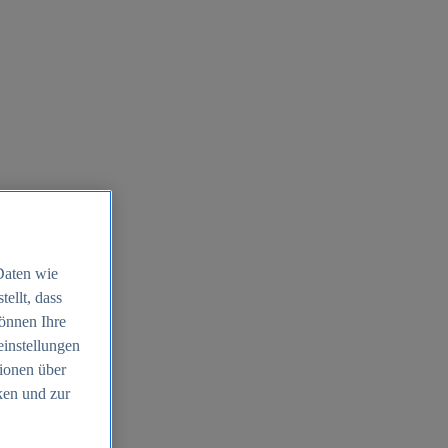
Daten wie
ellt, dass
können Ihre
einstellungen
ionen über
ken und zur