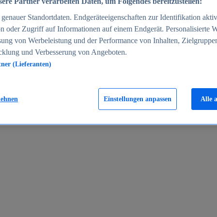
ere Partner verarbeiten Daten, um Folgendes bereitzustellen:
enauer Standortdaten. Endgeräteeigenschaften zur Identifikation aktiv
n oder Zugriff auf Informationen auf einem Endgerät. Personalisierte
sung von Werbeleistung und der Performance von Inhalten, Zielgruppe
cklung und Verbesserung von Angeboten.
tner (Lieferanten)
en 2024
lehnen
Einstellungen anpassen
Alle 
rgeld in Deutschland 2005-2025