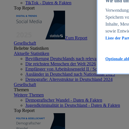
Wir und uns
TikTok - Daten & Fakten
Top Report
Verwendung g
Speichern vo
Inhalte, Mes
sowie Entwi
Zum Report
Liste der Par
Gesellschaft
Beliebte Statistiken
Aktuelle Statistiken
Bevölkerung Deutschlands nach relevanten Altersgrupp
Optionale ab
Die reichsten Menschen der Welt 2026
Empfänger von Arbeitslosengeld II / Sozialgeld / Bürge
Ausländer in Deutschland nach Nationalität 2025
Demografie: Altersstruktur in Deutschland 2024
Gesellschaft
Themen
Weitere Themen
Demografischer Wandel - Daten & Fakten
Jugendkriminalität in Deutschland - Daten & Fakten
Top Report