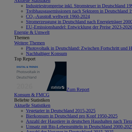
Aktuelle Statistiken
Industriestrompreise inkl. Stromsteuer in Deutschland 1
Treibhausgasemissionen nach Sektoren in Deutschland 
CO₂-Ausstoß weltweit 1960-2024
Stromerzeugung in Deutschland nach Energieträger 200
EU-Emissionshandel: Entwicklung der Preise 2023-202
Energie & Umwelt
Themen
Weitere Themen
Photovoltaik in Deutschland: Zwischen Fortschritt und 
Nachhaltiger Konsum
Top Report
Zum Report
Konsum & FMCG
Beliebte Statistiken
Aktuelle Statistiken
Vegetarier in Deutschland 2015-2025
Bierkonsum in Deutschland pro Kopf 1950-2025
Anzahl der Haustiere in deutschen Haushalten nach Tier
Umsatz mit Bio-Lebensmitteln in Deutschland 2000-202
Anzahl der Veganer in Deutschland 2015-2025