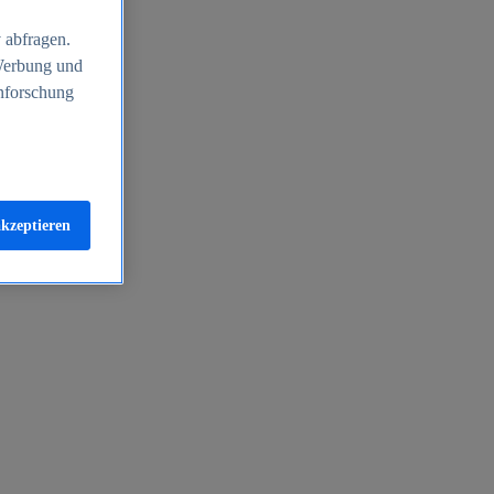
 abfragen.
 Werbung und
nforschung
akzeptieren