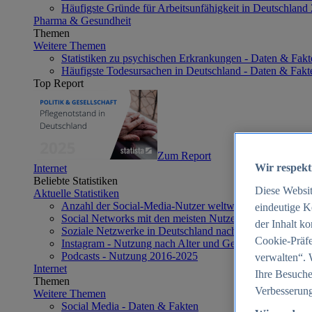
Häufigste Gründe für Arbeitsunfähigkeit in Deutschland
Pharma & Gesundheit
Themen
Weitere Themen
Statistiken zu psychischen Erkrankungen - Daten & Fakt
Häufigste Todesursachen in Deutschland - Daten & Fakt
Top Report
Zum Report
Wir respekt
Internet
Beliebte Statistiken
Diese Websi
Aktuelle Statistiken
Anzahl der Social-Media-Nutzer weltweit 2012-2025
eindeutige K
Social Networks mit den meisten Nutzern weltweit 2025
der Inhalt k
Soziale Netzwerke in Deutschland nach Generationen 2
Cookie-Präfe
Instagram - Nutzung nach Alter und Geschlecht in Deut
Podcasts - Nutzung 2016-2025
verwalten“. 
Internet
Ihre Besuche
Themen
Verbesserung
Weitere Themen
Social Media - Daten & Fakten