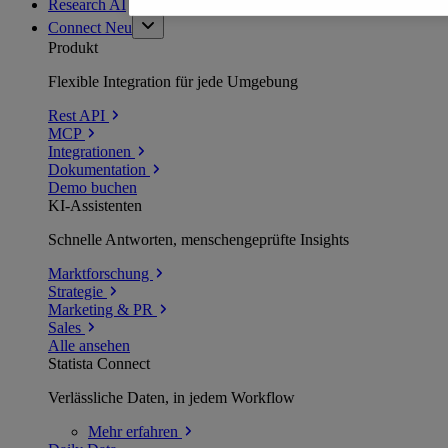
Research AI
Connect
Neu
Produkt
Flexible Integration für jede Umgebung
Rest API
MCP
Integrationen
Dokumentation
Demo buchen
KI-Assistenten
Schnelle Antworten, menschengeprüfte Insights
Marktforschung
Strategie
Marketing & PR
Sales
Alle ansehen
Statista Connect
Verlässliche Daten, in jedem Workflow
Mehr
erfahren