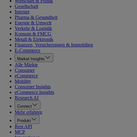
Wirtschaft & Politik
Gesellschaft
Internet
Pharma & Gesundheit
Energie & Umwelt
Verkehr & Logistik
Konsum & FMCG
Metall & Elektronik
Finanzen, Versicherungen & Immobilien
E-Commerce
Market Insights
Alle Märkte
Consumer
eCommerce
Mobility
Consumer Insights
eCommerce Insights
Research AI
Connect
Mehr erfahren
Produkt
Rest API
MCP