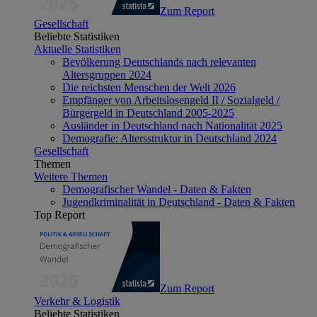
Zum Report
Gesellschaft
Beliebte Statistiken
Aktuelle Statistiken
Bevölkerung Deutschlands nach relevanten
Altersgruppen 2024
Die reichsten Menschen der Welt 2026
Empfänger von Arbeitslosengeld II / Sozialgeld /
Bürgergeld in Deutschland 2005-2025
Ausländer in Deutschland nach Nationalität 2025
Demografie: Altersstruktur in Deutschland 2024
Gesellschaft
Themen
Weitere Themen
Demografischer Wandel - Daten & Fakten
Jugendkriminalität in Deutschland - Daten & Fakten
Top Report
Zum Report
Verkehr & Logistik
Beliebte Statistiken