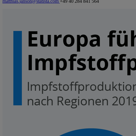
matthias.janson@statista.com
+49 40 284 841 564