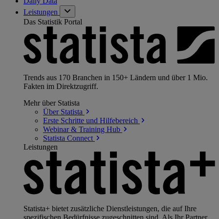
Daily Data
Leistungen
Das Statistik Portal
Trends aus 170 Branchen in 150+ Ländern und über 1 Mio.
Fakten im Direktzugriff.
Mehr über Statista
Über
Statista
Erste Schritte und
Hilfebereich
Webinar & Training
Hub
Statista
Connect
Leistungen
Statista+ bietet zusätzliche Dienstleistungen, die auf Ihre
spezifischen Bedürfnisse zugeschnitten sind. Als Ihr Partner