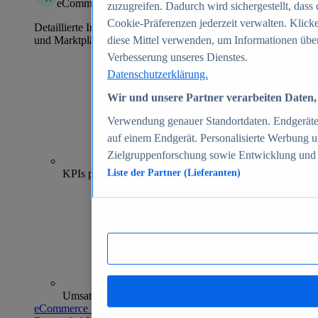
eCommerce Insights
zuzugreifen. Dadurch wird sichergestellt, dass 
Cookie-Präferenzen jederzeit verwalten. Klick
Detaillierte Informationen zu mehr als 39.000 Online-Shops
und Marktplätzen
diese Mittel verwenden, um Informationen über
Verbesserung unseres Dienstes.
Datenschutzerklärung.
Wir und unsere Partner verarbeiten Daten, 
Verwendung genauer Standortdaten. Endgeräteei
auf einem Endgerät. Personalisierte Werbung 
Zielgruppenforschung sowie Entwicklung und
70+
KPIs pro Shop
Liste der Partner (Lieferanten)
Umsatzanalysen und -prognosen
eCommerce Insights entdecken