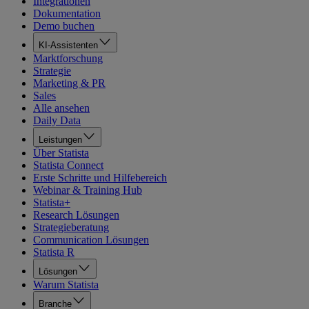
Integrationen
Dokumentation
Demo buchen
KI-Assistenten
Marktforschung
Strategie
Marketing & PR
Sales
Alle ansehen
Daily Data
Leistungen
Über Statista
Statista Connect
Erste Schritte und Hilfebereich
Webinar & Training Hub
Statista+
Research Lösungen
Strategieberatung
Communication Lösungen
Statista R
Lösungen
Warum Statista
Branche