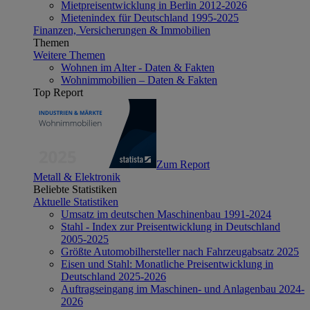
Mietpreisentwicklung in Berlin 2012-2026
Mietenindex für Deutschland 1995-2025
Finanzen, Versicherungen & Immobilien
Themen
Weitere Themen
Wohnen im Alter - Daten & Fakten
Wohnimmobilien – Daten & Fakten
Top Report
Zum Report
Metall & Elektronik
Beliebte Statistiken
Aktuelle Statistiken
Umsatz im deutschen Maschinenbau 1991-2024
Stahl - Index zur Preisentwicklung in Deutschland
2005-2025
Größte Automobilhersteller nach Fahrzeugabsatz 2025
Eisen und Stahl: Monatliche Preisentwicklung in
Deutschland 2025-2026
Auftragseingang im Maschinen- und Anlagenbau 2024-
2026