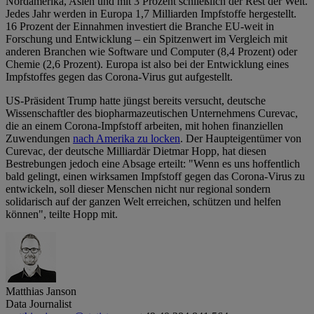
Nordamerika, Asien und mit 3 Prozent schließlich der Rest der Welt.
Jedes Jahr werden in Europa 1,7 Milliarden Impfstoffe hergestellt.
16 Prozent der Einnahmen investiert die Branche EU-weit in
Forschung und Entwicklung – ein Spitzenwert im Vergleich mit
anderen Branchen wie Software und Computer (8,4 Prozent) oder
Chemie (2,6 Prozent). Europa ist also bei der Entwicklung eines
Impfstoffes gegen das Corona-Virus gut aufgestellt.
US-Präsident Trump hatte jüngst bereits versucht, deutsche
Wissenschaftler des biopharmazeutischen Unternehmens Curevac,
die an einem Corona-Impfstoff arbeiten, mit hohen finanziellen
Zuwendungen
nach Amerika zu locken
. Der Haupteigentümer von
Curevac, der deutsche Milliardär Dietmar Hopp, hat diesen
Bestrebungen jedoch eine Absage erteilt: "Wenn es uns hoffentlich
bald gelingt, einen wirksamen Impfstoff gegen das Corona-Virus zu
entwickeln, soll dieser Menschen nicht nur regional sondern
solidarisch auf der ganzen Welt erreichen, schützen und helfen
können", teilte Hopp mit.
Matthias Janson
Data Journalist