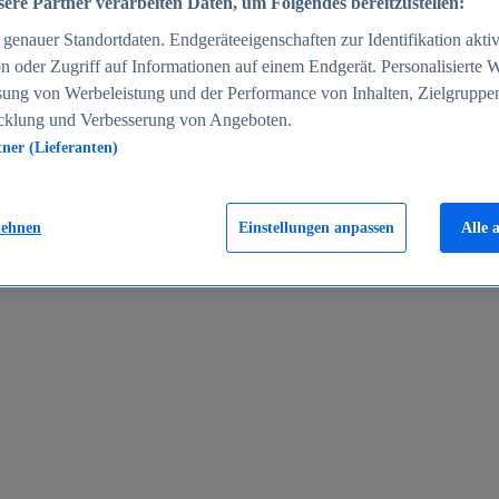
ere Partner verarbeiten Daten, um Folgendes bereitzustellen:
enauer Standortdaten. Endgeräteeigenschaften zur Identifikation aktiv
n oder Zugriff auf Informationen auf einem Endgerät. Personalisierte
sung von Werbeleistung und der Performance von Inhalten, Zielgruppe
cklung und Verbesserung von Angeboten.
tner (Lieferanten)
en 2024
lehnen
Einstellungen anpassen
Alle 
rgeld in Deutschland 2005-2025