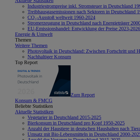
Aktuelle Statistiken
Industriestrompreise inkl. Stromsteuer in Deutschland 1
Treibhausgasemissionen nach Sektoren in Deutschland 
CO₂-Ausstoß weltweit 1960-2024
Stromerzeugung in Deutschland nach Energieträger 200
EU-Emissionshandel: Entwicklung der Preise 2023-202
Energie & Umwelt
Themen
Weitere Themen
Photovoltaik in Deutschland: Zwischen Fortschritt und 
Nachhaltiger Konsum
Top Report
Zum Report
Konsum & FMCG
Beliebte Statistiken
Aktuelle Statistiken
Vegetarier in Deutschland 2015-2025
Bierkonsum in Deutschland pro Kopf 1950-2025
Anzahl der Haustiere in deutschen Haushalten nach Tier
Umsatz mit Bio-Lebensmitteln in Deutschland 2000-202
Anzahl der Veganer in Deutschland 2015-2025