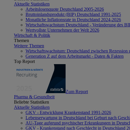
Aktuelle Statistiken
Arbeitslosenquote Deutschland 2005-2026
Bruttoinlandsprodukt (BIP) Deutschland 1991-2025
Monatliche Inflationsrate in Deutschland 2024-2026
Wirtschaftswachstum Deutschland - Veränderung des B
Wertvollste Unternehmen der Welt 2026
Wirtschaft & Politik
Themen
Weitere Themen
Wirtschaftswachstum: Deutschland zwischen Rezession 
Generation Z auf dem Arbeitsmarkt - Daten & Fakten
Top Report
Zum Report
Pharma & Gesundheit
Beliebte Statistiken
Aktuelle Statistiken
GKV - Entwicklung Krankenstand 1991-2026
Lebenserwartung in Deutschland bei Geburt nach Gesch
AU-Tage aufgrund psychischer Erkrankungen in Deutsc
GKV - Krankenstand nach Geschlecht in Deutschland 