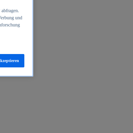
 abfragen.
 Werbung und
nforschung
akzeptieren