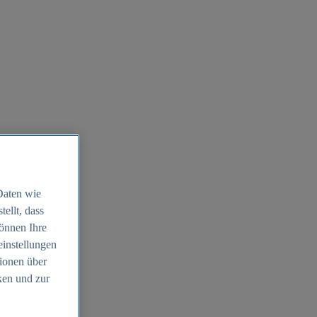
Daten wie
ellt, dass
können Ihre
einstellungen
ionen über
ken und zur