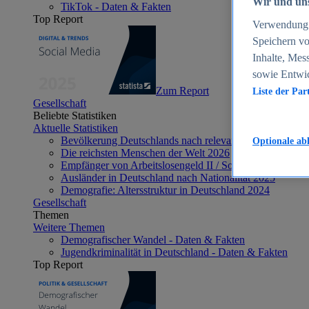
Wir und uns
TikTok - Daten & Fakten
Top Report
Verwendung g
Speichern vo
Inhalte, Mes
sowie Entwi
Zum Report
Liste der Par
Gesellschaft
Beliebte Statistiken
Aktuelle Statistiken
Bevölkerung Deutschlands nach relevanten Altersgrupp
Optionale ab
Die reichsten Menschen der Welt 2026
Empfänger von Arbeitslosengeld II / Sozialgeld / Bürge
Ausländer in Deutschland nach Nationalität 2025
Demografie: Altersstruktur in Deutschland 2024
Gesellschaft
Themen
Weitere Themen
Demografischer Wandel - Daten & Fakten
Jugendkriminalität in Deutschland - Daten & Fakten
Top Report