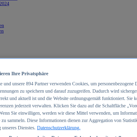
 2024
en
en
ieren Ihre Privatsphäre
te und unsere
894
Partner verwenden Cookies, um personenbezogene 
ennungen zu speichern und darauf zuzugreifen. Dadurch wird sichergest
orrekt und aktuell ist und die Website ordnungsgemäß funktioniert. Sie 
025
renzen jederzeit verwalten. Klicken Sie dazu auf die Schaltfläche „Vor
schland 2025
Wenn Sie einwilligen, werden wir diese Mittel verwenden, um Informat
 zu sammeln. Diese Informationen dienen zur Aggregation von Statisti
 unseres Dienstes.
Datenschutzerklärung.