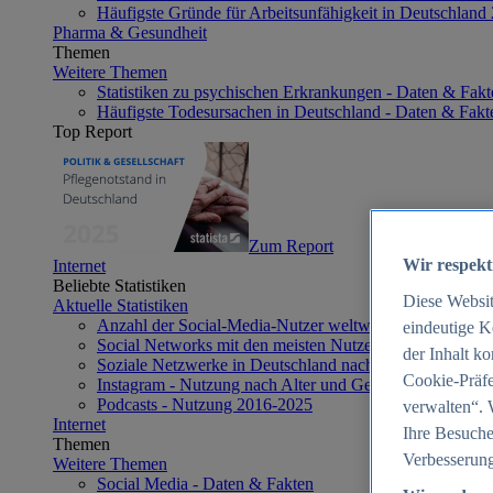
Häufigste Gründe für Arbeitsunfähigkeit in Deutschland
Pharma & Gesundheit
Themen
Weitere Themen
Statistiken zu psychischen Erkrankungen - Daten & Fakt
Häufigste Todesursachen in Deutschland - Daten & Fakt
Top Report
Zum Report
Wir respekt
Internet
Beliebte Statistiken
Diese Websi
Aktuelle Statistiken
Anzahl der Social-Media-Nutzer weltweit 2012-2025
eindeutige K
Social Networks mit den meisten Nutzern weltweit 2025
der Inhalt k
Soziale Netzwerke in Deutschland nach Generationen 2
Cookie-Präfe
Instagram - Nutzung nach Alter und Geschlecht in Deut
Podcasts - Nutzung 2016-2025
verwalten“. 
Internet
Ihre Besuche
Themen
Verbesserung
Weitere Themen
Social Media - Daten & Fakten