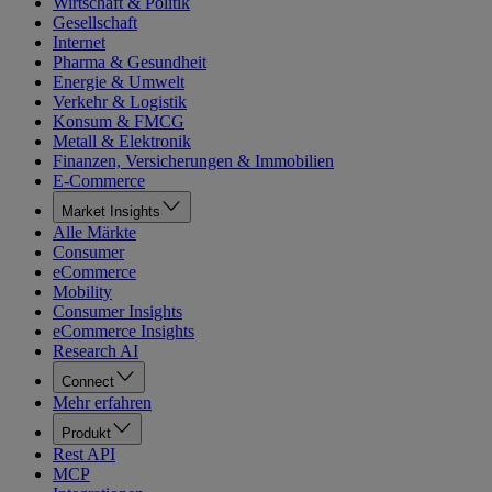
Wirtschaft & Politik
Gesellschaft
Internet
Pharma & Gesundheit
Energie & Umwelt
Verkehr & Logistik
Konsum & FMCG
Metall & Elektronik
Finanzen, Versicherungen & Immobilien
E-Commerce
Market Insights
Alle Märkte
Consumer
eCommerce
Mobility
Consumer Insights
eCommerce Insights
Research AI
Connect
Mehr erfahren
Produkt
Rest API
MCP