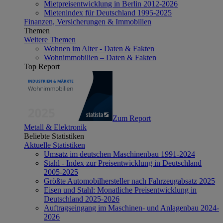
Mietpreisentwicklung in Berlin 2012-2026
Mietenindex für Deutschland 1995-2025
Finanzen, Versicherungen & Immobilien
Themen
Weitere Themen
Wohnen im Alter - Daten & Fakten
Wohnimmobilien – Daten & Fakten
Top Report
Zum Report
Metall & Elektronik
Beliebte Statistiken
Aktuelle Statistiken
Umsatz im deutschen Maschinenbau 1991-2024
Stahl - Index zur Preisentwicklung in Deutschland
2005-2025
Größte Automobilhersteller nach Fahrzeugabsatz 2025
Eisen und Stahl: Monatliche Preisentwicklung in
Deutschland 2025-2026
Auftragseingang im Maschinen- und Anlagenbau 2024-
2026