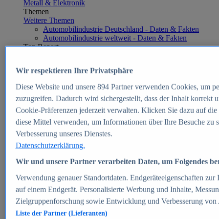
Metall & Elektronik
Themen
Weitere Themen
Automobilindustrie Deutschland - Daten & Fakten
Automobilindustrie weltweit - Daten & Fakten
Top Report
Wir respektieren Ihre Privatsphäre
Diese Website und unsere
894
Partner verwenden Cookies, um pe
Zum Report
zuzugreifen. Dadurch wird sichergestellt, dass der Inhalt korrekt
E-commerce
Cookie-Präferenzen jederzeit verwalten. Klicken Sie dazu auf die
Beliebte Statistiken
diese Mittel verwenden, um Informationen über Ihre Besuche zu s
Aktuelle Statistiken
E-Commerce - Entwicklung des Umsatzes in
Verbesserung unseres Dienstes.
Deutschland 1999-2025
Datenschutzerklärung.
Umsatz von Amazon in Deutschland und weltweit
2010-2025
Wir und unsere Partner verarbeiten Daten, um Folgendes bere
B2C-E-Commerce: Top-50 Online Shops in
Deutschland 2024
Verwendung genauer Standortdaten. Endgeräteeigenschaften zur Id
Marktanteile von Online-Zahlungsverfahren in
auf einem Endgerät. Personalisierte Werbung und Inhalte, Messu
Deutschland 2024
Zielgruppenforschung sowie Entwicklung und Verbesserung von
Umsatzstarke Warengruppen im Online-Handel in
Deutschland 2023-2025
Liste der Partner (Lieferanten)