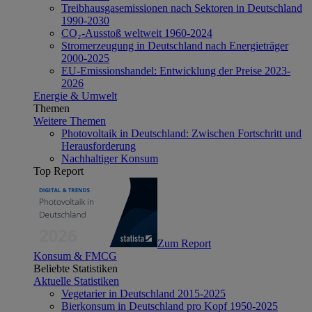
Treibhausgasemissionen nach Sektoren in Deutschland
1990-2030
CO₂-Ausstoß weltweit 1960-2024
Stromerzeugung in Deutschland nach Energieträger
2000-2025
EU-Emissionshandel: Entwicklung der Preise 2023-
2026
Energie & Umwelt
Themen
Weitere Themen
Photovoltaik in Deutschland: Zwischen Fortschritt und
Herausforderung
Nachhaltiger Konsum
Top Report
Zum Report
Konsum & FMCG
Beliebte Statistiken
Aktuelle Statistiken
Vegetarier in Deutschland 2015-2025
Bierkonsum in Deutschland pro Kopf 1950-2025