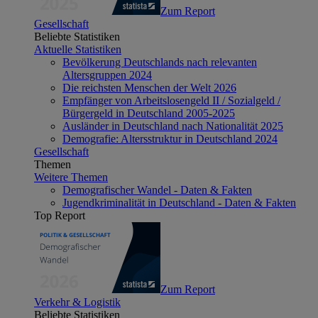
Zum Report
Gesellschaft
Beliebte Statistiken
Aktuelle Statistiken
Bevölkerung Deutschlands nach relevanten
Altersgruppen 2024
Die reichsten Menschen der Welt 2026
Empfänger von Arbeitslosengeld II / Sozialgeld /
Bürgergeld in Deutschland 2005-2025
Ausländer in Deutschland nach Nationalität 2025
Demografie: Altersstruktur in Deutschland 2024
Gesellschaft
Themen
Weitere Themen
Demografischer Wandel - Daten & Fakten
Jugendkriminalität in Deutschland - Daten & Fakten
Top Report
Zum Report
Verkehr & Logistik
Beliebte Statistiken