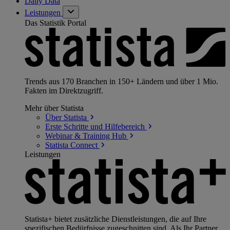
Daily Data
Leistungen
Das Statistik Portal
Trends aus 170 Branchen in 150+ Ländern und über 1 Mio.
Fakten im Direktzugriff.
Mehr über Statista
Über
Statista
Erste Schritte und
Hilfebereich
Webinar & Training
Hub
Statista
Connect
Leistungen
Statista+ bietet zusätzliche Dienstleistungen, die auf Ihre
spezifischen Bedürfnisse zugeschnitten sind. Als Ihr Partner