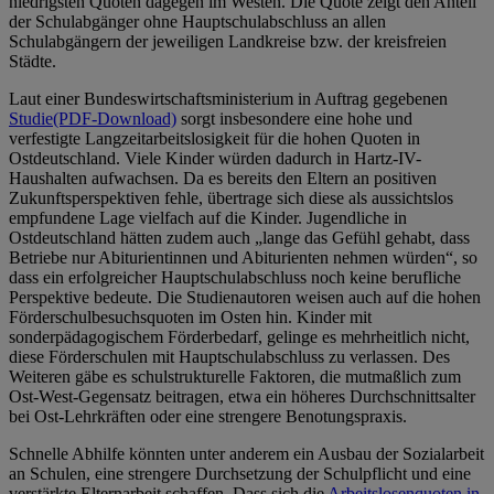
niedrigsten Quoten dagegen im Westen. Die Quote zeigt den Anteil
der Schulabgänger ohne Hauptschulabschluss an allen
Schulabgängern der jeweiligen Landkreise bzw. der kreisfreien
Städte.
Laut einer Bundeswirtschaftsministerium in Auftrag gegebenen
Studie
(PDF-Download)
sorgt insbesondere eine hohe und
verfestigte Langzeitarbeitslosigkeit für die hohen Quoten in
Ostdeutschland. Viele Kinder würden dadurch in Hartz-IV-
Haushalten aufwachsen. Da es bereits den Eltern an positiven
Zukunftsperspektiven fehle, übertrage sich diese als aussichtslos
empfundene Lage vielfach auf die Kinder. Jugendliche in
Ostdeutschland hätten zudem auch „lange das Gefühl gehabt, dass
Betriebe nur Abiturientinnen und Abiturienten nehmen würden“, so
dass ein erfolgreicher Hauptschulabschluss noch keine berufliche
Perspektive bedeute. Die Studienautoren weisen auch auf die hohen
Förderschulbesuchsquoten im Osten hin. Kinder mit
sonderpädagogischem Förderbedarf, gelinge es mehrheitlich nicht,
diese Förderschulen mit Hauptschulabschluss zu verlassen. Des
Weiteren gäbe es schulstrukturelle Faktoren, die mutmaßlich zum
Ost-West-Gegensatz beitragen, etwa ein höheres Durchschnittsalter
bei Ost-Lehrkräften oder eine strengere Benotungspraxis.
Schnelle Abhilfe könnten unter anderem ein Ausbau der Sozialarbeit
an Schulen, eine strengere Durchsetzung der Schulpflicht und eine
verstärkte Elternarbeit schaffen. Dass sich die
Arbeitslosenquoten in